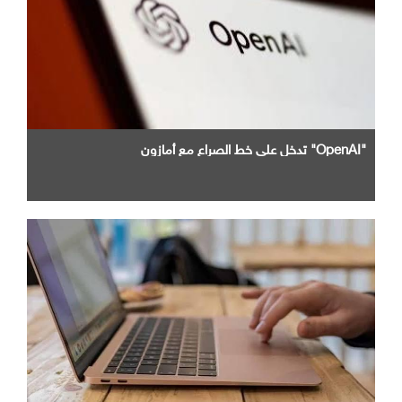
"OpenAI" تدخل علي خط الصراع مع أمازون