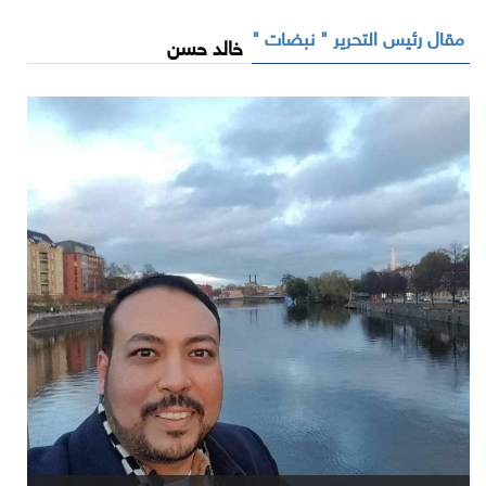
مقال رئيس التحرير " نبضات "
خالد حسن