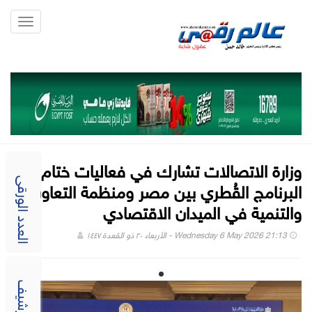
Toggle
gation
وزارة الاتصالات تشارك في فعاليات ختام
البرنامج القُطري بين مصر ومنظمة التعاون
العدد الورقى
والتنمية في الميدان الاقتصادي
Wednesday 6 May 2026 21:13 - الأربعاء ٢٠ ذو القعدة ١٤٤٧
الارشيف