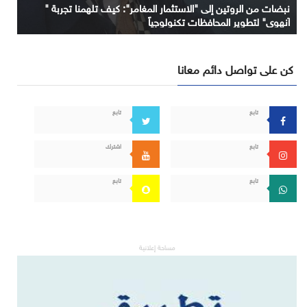
نبضات من الروتين إلى "الاستثمار المغامر": كيف تلهمنا تجربة "
آنهوي" لتطوير المحافظات تكنولوجياً
كن على تواصل دائم معانا
تابع
تابع
تابع
اشترك
تابع
تابع
مساحة إعلانية