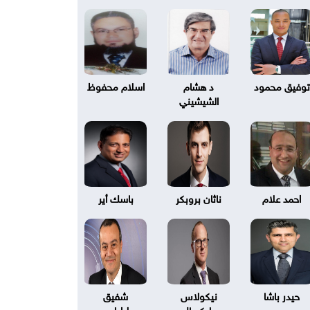
توفيق محمود
د هشام
اسلام محفوظ
الشيشيني
احمد علام
ناثان بروبكر
باسك أير
حيدر باشا
نيكولاس
شفيق
بليكسال
طرابلسي