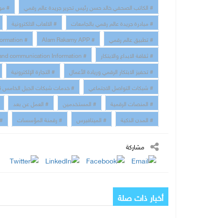
# الكاتب الصحفي خالد حسن رئيس تحرير جريدة عالم رقمي
# مو
# مبادرة جريدة عالم رقمي بالجامعات
# الالعاب الالكترونية
# تطبيق عالم رقمي
# Alam Rakamy APP
# Digital Transformation
# ثقافة الابداع والابتكار
# technology and communication Information
# تحفيز الابتكار الرقمي وريادة الأعمال
# التجارة الإلكترونية
# شبكات التواصل الاجتماعي
# خدمات شبكات الجيل الخامس 5G
# المنصات الرقمية
# المستخدمين
# العمل عن بعد
# المدن الذكية
# الميتافيرس
# رقمنة المؤسسات
# 
مشاركة
أخبار ذات صلة