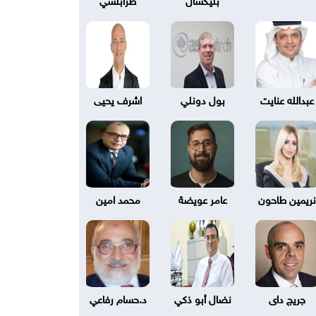
عبدالله عنايت
بول دونلي
اشرف يحيى
نريمين طاحون
عامر عويضة
محمد امين
جريج داى
نضال أبو ذكي
د.حسام رفاعي