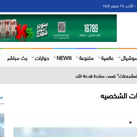
وشيال
عالمية
متنوعة
NEWS
حوارات
بث مباشر
 المشروعات" ضمن مبادرة قدوة-تك
بات الشخصيه
مق