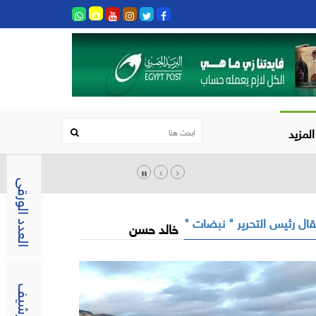
المزيد
العدد الورقى
ال رئيس التحرير " نبضات "
خالد حسن
الارشيف