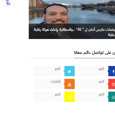
نبضات حارس أمان ل " AI" ..والمطالبة بإنشاء هيئة رقابة
ولية
 على تواصل دائم معانا
تابع
تابع
تابع
اشترك
تابع
تابع