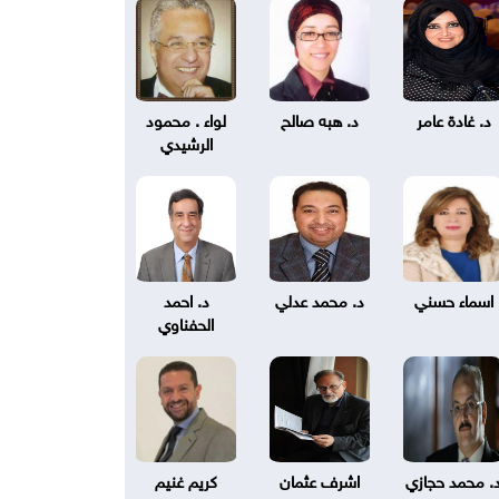
د. غادة عامر
د. هبه صالح
لواء . محمود
الرشيدي
اسماء حسني
د. محمد عدلي
د. احمد
الحفناوي
. محمد حجازي
اشرف عثمان
كريم غنيم