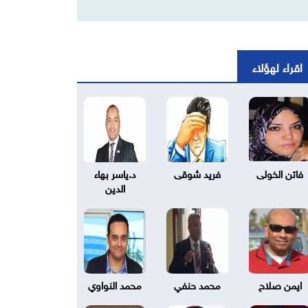
اقراء لهؤلاء
فاتن الخولى
فريد شوقى
د.ياسر بهاء
الدين
ايمن صلاح
محمد حنفي
محمد النواوي