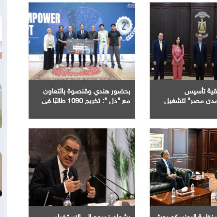
اقية تأسيس
بحضور هندي وقنصوة بالتعاون
دن مصر" لتشغيل
مع "دل ": تخريج 1090 طالبًا في
 الذكي بالمدن
ختام الدورة الرابعة من مبادرة بناء
ديدة
قدرات الجامعات في مجال " AI "
 لمنظمة اليونسكو بحث
رشوان : يدعو إلى الاستخدام