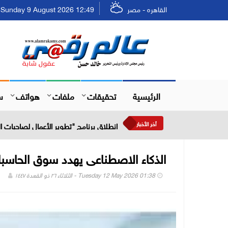
القاهره - مصر
Sunday 9 August 2026 12:49 - الأحد ٢٥ صفر ١٤٤٨
الرئيسية
تحقيقات
ملفات
هواتف
س
أخر الأخبار
انطلاق برنامج "تطوير الأعمال لصاحبات
الذكاء الاصطناعى يهدد سوق الحاس
Tuesday 12 May 2026 01:38 - الثلاثاء ٢٦ ذو القعدة ١٤٤٧