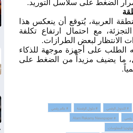
ار الضغط على سلاسل التوريد
.
قة
قة العربية، يُتوقع أن ينعكس هذا
لتجزئة، مع احتمال ارتفاع تكلفة
ت الانتظار لبعض الطرازات
.
ه الطلب على أجهزة موجهة للذكاء
، ما يضيف مزيداً من الضغط على
اً
.
# التحول الرقمي
# حلول الرقمنة
# عالم رقمي
 رقمي
# Alam Rakamy Newspaper
د
نولوجيا المعلومات