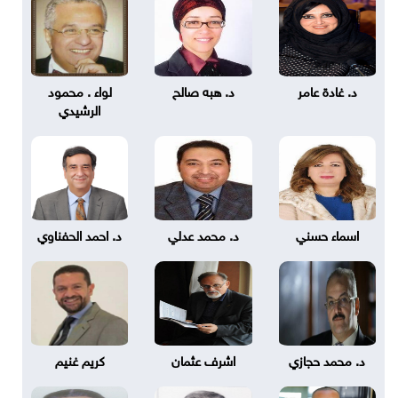
د. غادة عامر
د. هبه صالح
لواء . محمود
الرشيدي
اسماء حسني
د. محمد عدلي
د. احمد الحفناوي
د. محمد حجازي
اشرف عثمان
كريم غنيم