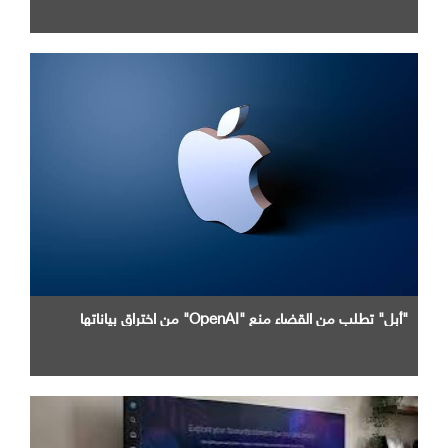
"أبل" تطلب من القضاء منع "OpenAI" من اختراق بياناتها