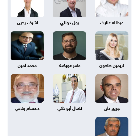
عبدالله عنايت
بول دونلي
اشرف يحيى
نريمين طاحون
عامر عويضة
محمد امين
جريج داى
نضال أبو ذكي
د.حسام رفاعي