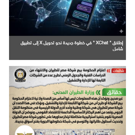
إطلاق " XChat " في خطوة جديدة نحو تحويل X إلى تطبيق
شامل