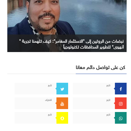
نبضات من الروتين إلى "الاستثمار المغامر": كيف تلهمنا تجربة "
آنهوي" لتطوير المحافظات تكنولوجياً
كن على تواصل دائم معانا
تابع
تابع
تابع
اشترك
تابع
تابع