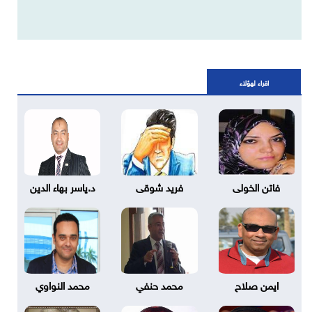
اقراء لهؤلاء
فاتن الخولى
فريد شوقى
د.ياسر بهاء الدين
ايمن صلاح
محمد حنفي
محمد النواوي