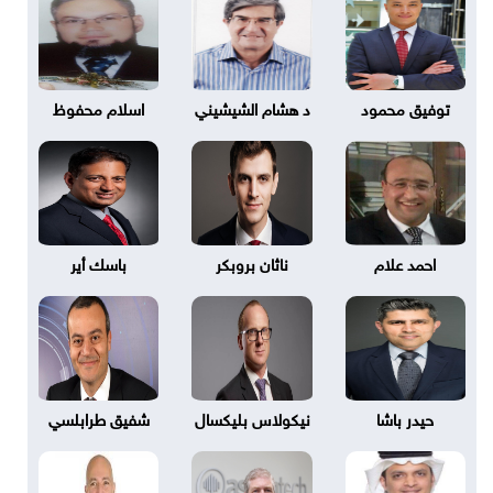
توفيق محمود
د هشام الشيشيني
اسلام محفوظ
احمد علام
ناثان بروبكر
باسك أير
حيدر باشا
نيكولاس بليكسال
شفيق طرابلسي