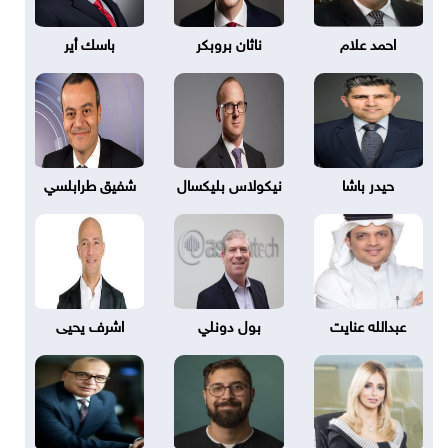
احمد علام
ناثان بروبكر
باسك أير
حيدر باشا
نيكولاس بليكسال
شفيق طرابلسي
عبدالله عنايت
بول دونلي
اشرف يحيى