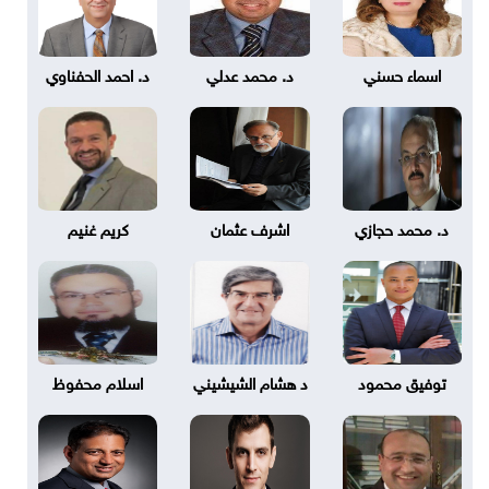
اسماء حسني
د. محمد عدلي
د. احمد الحفناوي
د. محمد حجازي
اشرف عثمان
كريم غنيم
توفيق محمود
د هشام الشيشيني
اسلام محفوظ