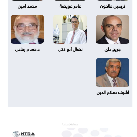
نريمين طاحون
عامر عويضة
محمد امين
جريج داى
نضال أبو ذكي
د.حسام رفاعي
اشرف صلاح الدين
مساحة إعلانية