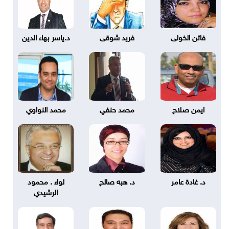
فاتن الخولى
فريد شوقى
د.ياسر بهاء الدين
ايمن صلاح
محمد حنفي
محمد النواوي
د. غادة عامر
د. هبه صالح
لواء . محمود
الرشيدي