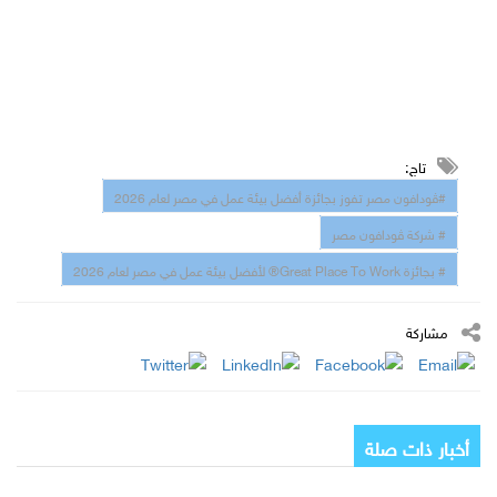
تاج:
#ڤودافون مصر تفوز بجائزة أفضل بيئة عمل في مصر لعام 2026
# شركة ڤودافون مصر
# بجائزة Great Place To Work®️ لأفضل بيئة عمل في مصر لعام 2026
مشاركة
أخبار ذات صلة