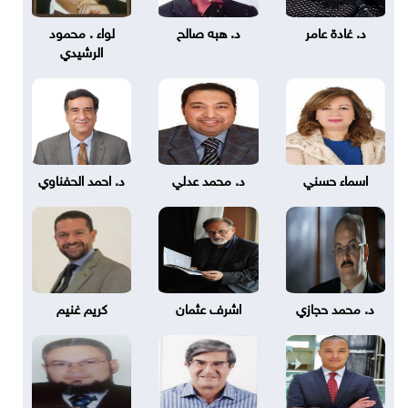
د. غادة عامر
د. هبه صالح
لواء . محمود
الرشيدي
اسماء حسني
د. محمد عدلي
د. احمد الحفناوي
د. محمد حجازي
اشرف عثمان
كريم غنيم