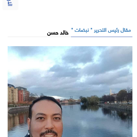
مقال رئيس التحرير " نبضات "
خالد حسن