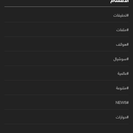
#تحقيقات
#ملفات
#هواتف
#سوشيال
#عالمية
#متنوعة
#NEWS
#حوارات