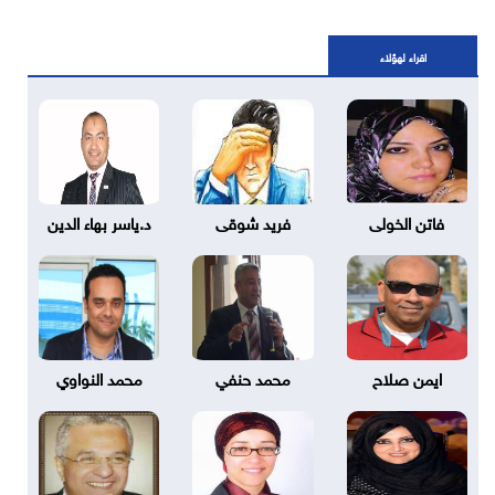
اقراء لهؤلاء
فاتن الخولى
فريد شوقى
د.ياسر بهاء الدين
ايمن صلاح
محمد حنفي
محمد النواوي