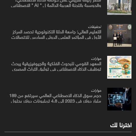
والحوسبة باللجنة العربية الدائمة ل " AI " الاصطناعي
والتكنولوجيات البازغة بمجلس الوزراء العرب للاتصالات
تحقيقات
التعليم العالي: جامعة الدلتا التكنولوجية تحصد المركز
الأول في المؤتمر العلمي الدولي السادس للاتصالات
بمشروع يوظف الذكاء الاصطناعي لتطوير صناعة الكتان
حوارات
المعهد القومي للبحوث الفلكية والجيوفيزيقية يبحث
توظيف الذكاء الاصطناعي في توثيق التراث المصري
القديم
حوارات
حجم سوق الذكاء الاصطناعي العالمي سيرتفع من 189
مليار دولار في 2023 إلى 4.8 تريليونات دولار بحلول
2033
اخترنا لك