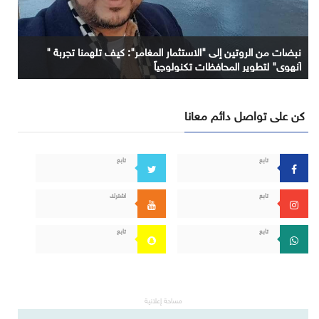
نبضات من الروتين إلى "الاستثمار المغامر": كيف تلهمنا تجربة "
آنهوي" لتطوير المحافظات تكنولوجياً
كن على تواصل دائم معانا
تابع
تابع
تابع
اشترك
تابع
تابع
مساحة إعلانية