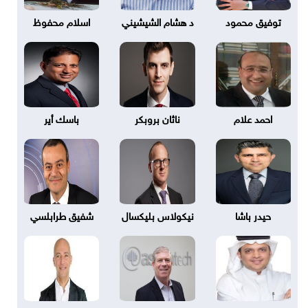
توفيق محمود
د هشام الشيشيني
اسلام محفوظ
احمد علام
ناثان بروبكر
باسك أير
حيدر باشا
نيكولاس بليكسال
شفيق طرابلسي