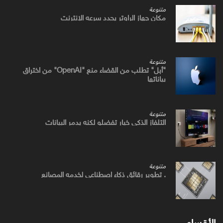
متنوعة
مكان جهاز الراوتر يحدد سرعه الإنترنت
متنوعة
"أبل" تطلب من القضاء منع "OpenAI" من اختراق
بياناتها
متنوعة
التلفاز الذكي خيار تفضلو لكنه يدمر البيانات
متنوعة
. تطوير رقائق ذكاء اصطناعي لخدمه المصانع
الأقسام