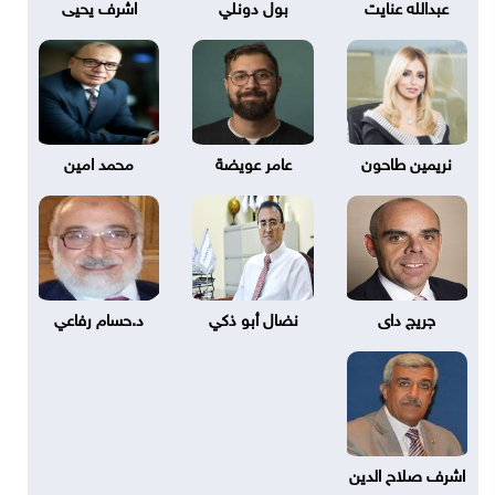
عبدالله عنايت
بول دونلي
اشرف يحيى
نريمين طاحون
عامر عويضة
محمد امين
جريج داى
نضال أبو ذكي
د.حسام رفاعي
اشرف صلاح الدين