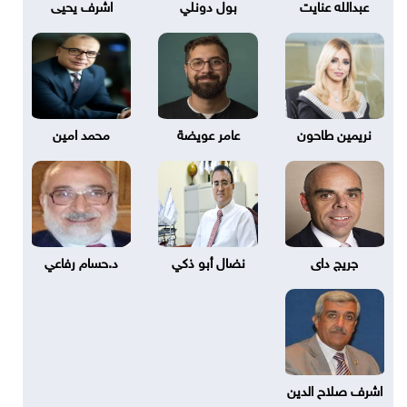
عبدالله عنايت
بول دونلي
اشرف يحيى
نريمين طاحون
عامر عويضة
محمد امين
جريج داى
نضال أبو ذكي
د.حسام رفاعي
اشرف صلاح الدين