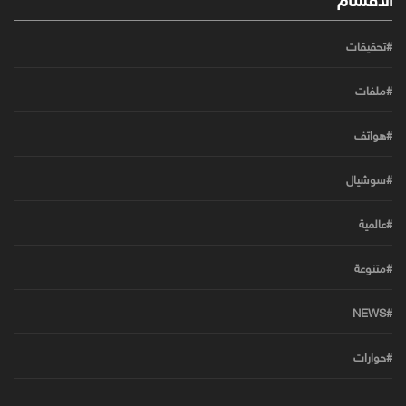
#تحقيقات
#ملفات
#هواتف
#سوشيال
#عالمية
#متنوعة
#NEWS
#حوارات