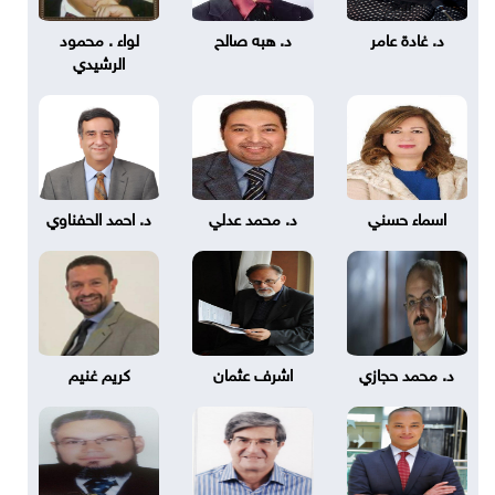
د. غادة عامر
د. هبه صالح
لواء . محمود
الرشيدي
اسماء حسني
د. محمد عدلي
د. احمد الحفناوي
د. محمد حجازي
اشرف عثمان
كريم غنيم