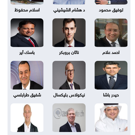
توفيق محمود
د هشام الشيشيني
اسلام محفوظ
احمد علام
ناثان بروبكر
باسك أير
حيدر باشا
نيكولاس بليكسال
شفيق طرابلسي