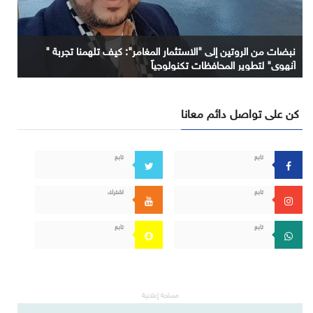
نبضات من الروتين إلى "الاستثمار المغامر": كيف تلهمنا تجربة "
آنهوي" لتطوير المحافظات تكنولوجياً
كن على تواصل دائم معانا
تابع
تابع
تابع
اشترك
تابع
تابع
مساحة إعلانية