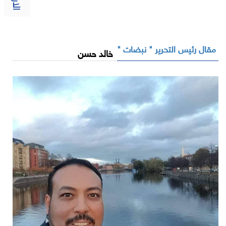
مقال رئيس التحرير " نبضات "
خالد حسن