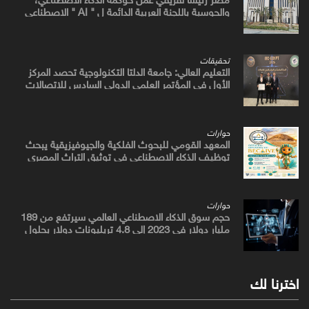
والحوسبة باللجنة العربية الدائمة ل " AI " الاصطناعي
والتكنولوجيات البازغة بمجلس الوزراء العرب للاتصالات
تحقيقات
التعليم العالي: جامعة الدلتا التكنولوجية تحصد المركز
الأول في المؤتمر العلمي الدولي السادس للاتصالات
بمشروع يوظف الذكاء الاصطناعي لتطوير صناعة الكتان
حوارات
المعهد القومي للبحوث الفلكية والجيوفيزيقية يبحث
توظيف الذكاء الاصطناعي في توثيق التراث المصري
القديم
حوارات
حجم سوق الذكاء الاصطناعي العالمي سيرتفع من 189
مليار دولار في 2023 إلى 4.8 تريليونات دولار بحلول
2033
اخترنا لك