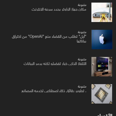
متنوعة
مكان جهاز الراوتر يحدد سرعه الإنترنت
متنوعة
"أبل" تطلب من القضاء منع "OpenAI" من اختراق
بياناتها
متنوعة
التلفاز الذكي خيار تفضلو لكنه يدمر البيانات
متنوعة
. تطوير رقائق ذكاء اصطناعي لخدمه المصانع
الأقسام