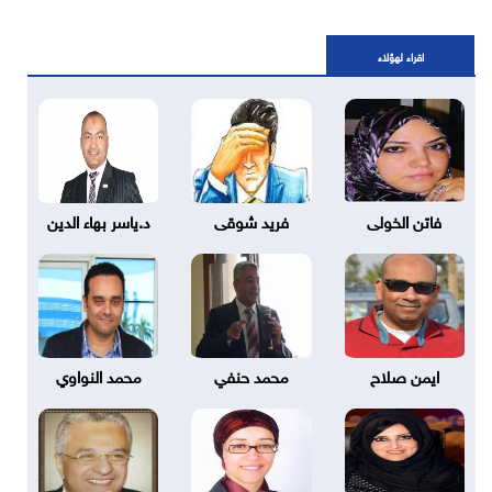
اقراء لهؤلاء
فاتن الخولى
فريد شوقى
د.ياسر بهاء الدين
ايمن صلاح
محمد حنفي
محمد النواوي