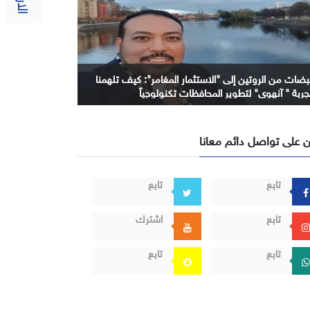
بضات من الروتين إلى "الاستثمار المغامر": كيف تلهمنا
جربة " آنهوي" لتطوير المحافظات تكنولوجياً
 على تواصل دائم معانا
تابع
تابع
تابع
اشترك
تابع
تابع