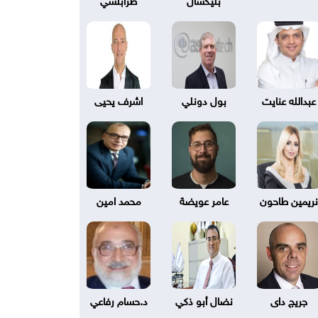
عبدالله عنايت
بول دونلي
اشرف يحيى
نريمين طاحون
عامر عويضة
محمد امين
جريج داى
نضال أبو ذكي
د.حسام رفاعي