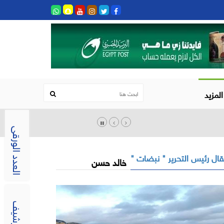
المزيد
العدد الورقى
ال رئيس التحرير " نبضات "
خالد حسن
الارشيف