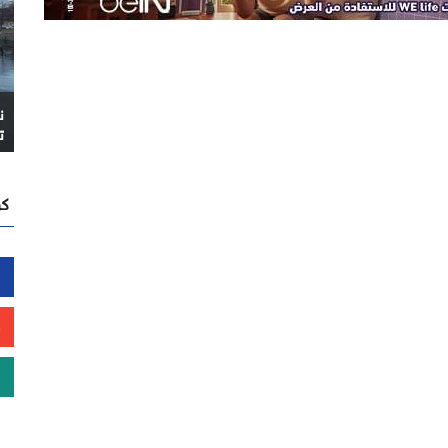
ن
ت
كن