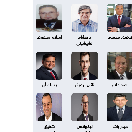
توفيق محمود
د هشام
اسلام محفوظ
الشيشيني
احمد علام
ناثان بروبكر
باسك أير
حيدر باشا
نيكولاس
شفيق
بليكسال
طرابلسي