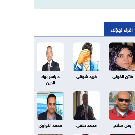
اقراء لهؤلاء
فاتن الخولى
فريد شوقى
د.ياسر بهاء
الدين
ايمن صلاح
محمد حنفي
محمد النواوي