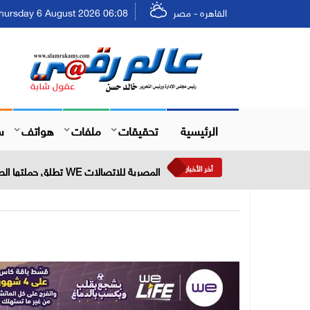
القاهره - مصر
Thursday 6 August 2026 06:08 - الخميس ٢٢ صفر ٤٨
الرئيسية
تحقيقات
ملفات
هواتف
س
أخر الأخبار
المصرية للاتصالات WE تطلق حملتها الصيفية بعروض حصرية وجوائز نقدية تصل إلى مليوني جنيه