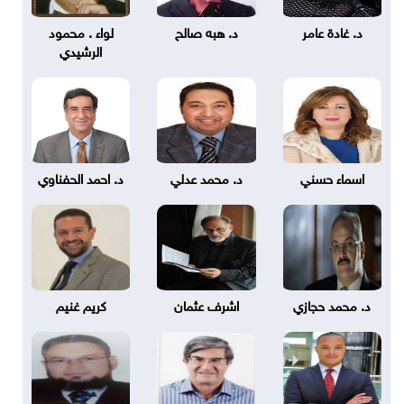
د. غادة عامر
د. هبه صالح
لواء . محمود
الرشيدي
اسماء حسني
د. محمد عدلي
د. احمد الحفناوي
د. محمد حجازي
اشرف عثمان
كريم غنيم