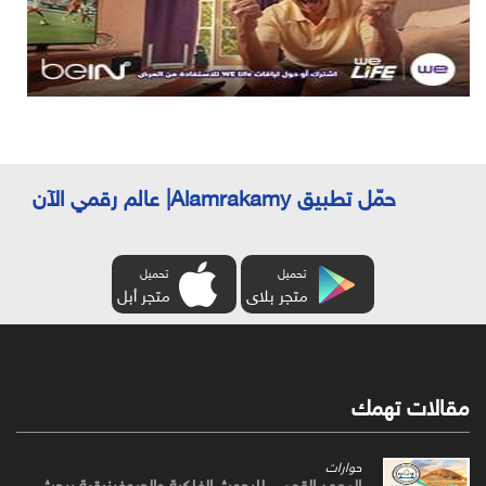
حمّل تطبيق Alamrakamy| عالم رقمي الآن
تحميل
تحميل
متجر بلاى
متجر أبل
مقالات تهمك
حوارات
المعهد القومي للبحوث الفلكية والجيوفيزيقية يبحث