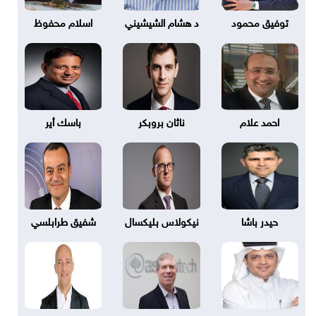
توفيق محمود
د هشام الشيشيني
اسلام محفوظ
احمد علام
ناثان بروبكر
باسك أير
حيدر باشا
نيكولاس بليكسال
شفيق طرابلسي