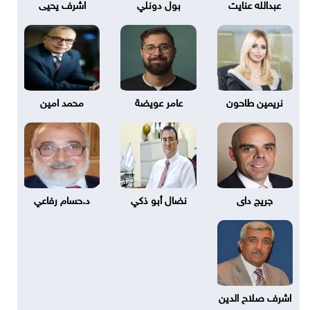
عبدالله عنايت
بول دونلي
اشرف يحيى
نريمين طاحون
عامر عويضة
محمد امين
جريج داى
نضال أبو ذكي
د.حسام رفاعي
اشرف صلاح الدين