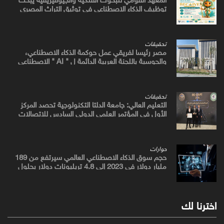
توظيف الذكاء الاصطناعي في توثيق التراث المصري
القديم
تحقيقات
مصر رئيسا لفريقي عمل حوكمة الذكاء الاصطناعي،
والحوسبة باللجنة العربية الدائمة ل " AI " الاصطناعي
والتكنولوجيات البازغة بمجلس الوزراء العرب للاتصالات
تحقيقات
التعليم العالي: جامعة الدلتا التكنولوجية تحصد المركز
الأول في المؤتمر العلمي الدولي السادس للاتصالات
بمشروع يوظف الذكاء الاصطناعي لتطوير صناعة الكتان
حوارات
حجم سوق الذكاء الاصطناعي العالمي سيرتفع من 189
مليار دولار في 2023 إلى 4.8 تريليونات دولار بحلول
2033
اخترنا لك