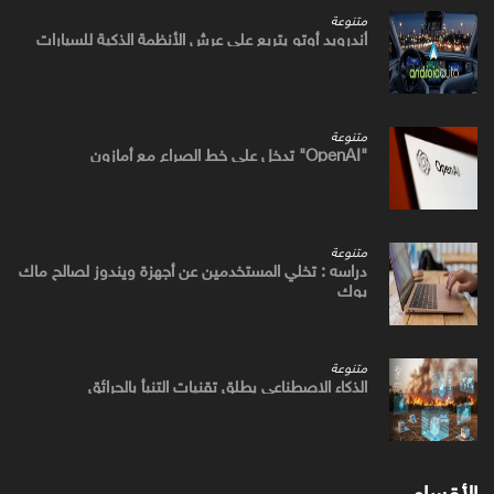
متنوعة
أندرويد أوتو يتربع علي عرش الأنظمة الذكية للسيارات
متنوعة
"OpenAI" تدخل علي خط الصراع مع أمازون
متنوعة
دراسه : تخلي المستخدمين عن أجهزة ويندوز لصالح ماك
بوك
متنوعة
الذكاء الاصطناعي يطلق تقنيات التنبأ بالحرائق
الأقسام