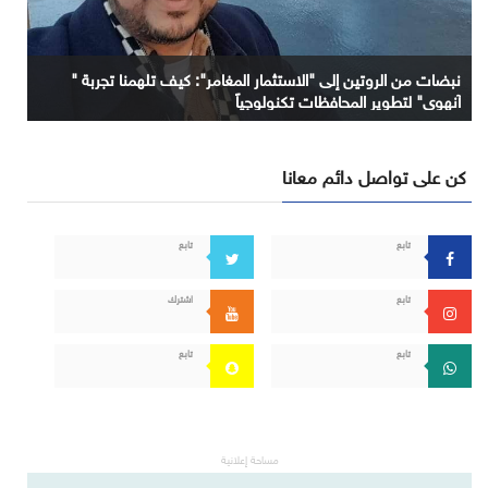
نبضات من الروتين إلى "الاستثمار المغامر": كيف تلهمنا تجربة "
آنهوي" لتطوير المحافظات تكنولوجياً
كن على تواصل دائم معانا
تابع
تابع
تابع
اشترك
تابع
تابع
مساحة إعلانية