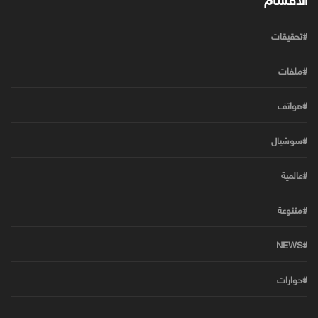
#تحقيقات
#ملفات
#هواتف
#سوشيال
#عالمية
#متنوعة
#NEWS
#حوارات