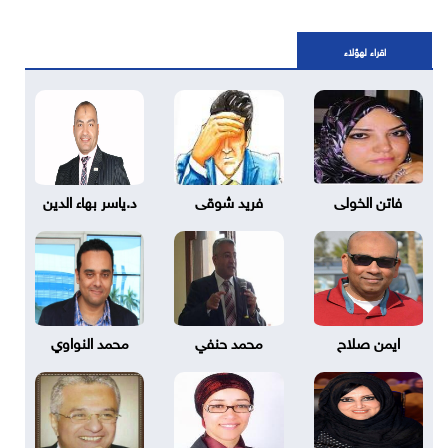
اقراء لهؤلاء
فاتن الخولى
فريد شوقى
د.ياسر بهاء الدين
ايمن صلاح
محمد حنفي
محمد النواوي