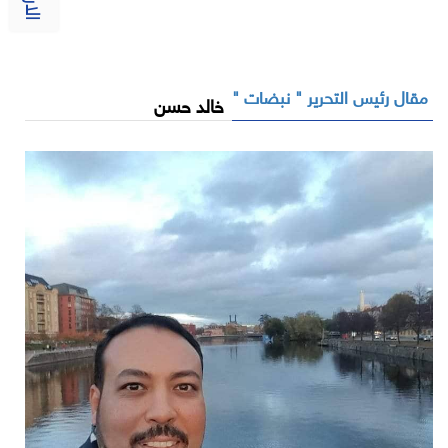
مقال رئيس التحرير " نبضات "
خالد حسن