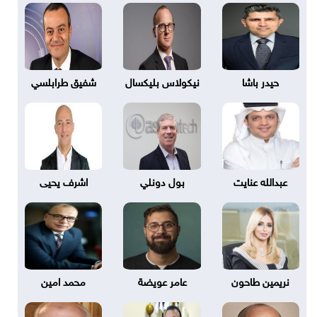
حيدر باشا
نيكولاس بليكسال
شفيق طرابلسي
عبدالله عنايت
بول دونلي
اشرف يحيى
نريمين طاحون
عامر عويضة
محمد امين