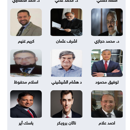
د. محمد حجازي
اشرف عثمان
كريم غنيم
توفيق محمود
د هشام الشيشيني
اسلام محفوظ
احمد علام
ناثان بروبكر
باسك أير