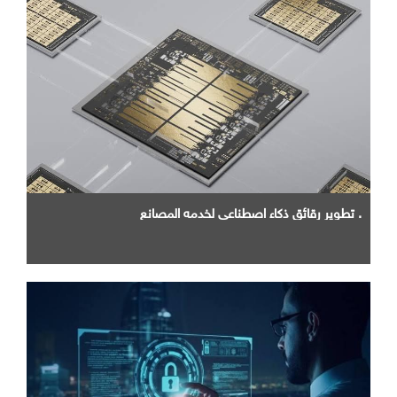
. تطوير رقائق ذكاء اصطناعي لخدمه المصانع