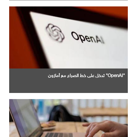
"OpenAI" تدخل علي خط الصراع مع أمازون