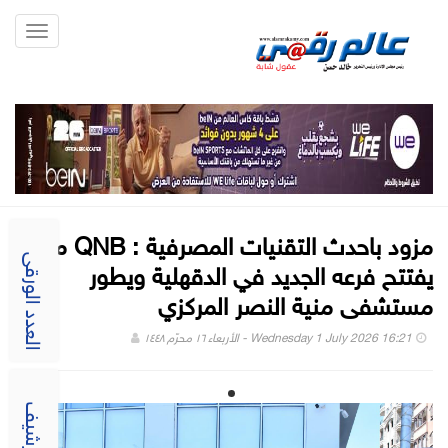
Toggle
gation
مزود باحدث التقنيات المصرفية : QNB مصر
يفتتح فرعه الجديد في الدقهلية ويطور
العدد الورقى
مستشفى منية النصر المركزي
Wednesday 1 July 2026 16:21 - الأربعاء ١٦ محرّم ١٤٤٨
الارشيف