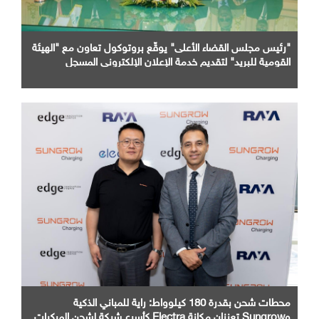
"رئيس مجلس القضاء الأعلى" يوقّع بروتوكول تعاون مع "الهيئة
القومية للبريد" لتقديم خدمة الإعلان الإلكتروني المسجل
محطات شحن بقدرة 180 كيلوواط: راية للمباني الذكية
وSungrow تعززان مكانة Electra كأسرع شبكة لشحن المركبات