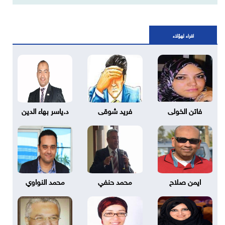
اقراء لهؤلاء
فاتن الخولى
فريد شوقى
د.ياسر بهاء الدين
ايمن صلاح
محمد حنفي
محمد النواوي