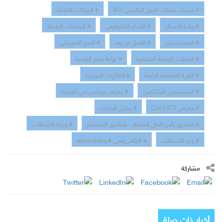
# خدمات شبكات الجيل الخامس ، 5G
# الشركات الناشئة
# ريادة الاعمال
# الابداع التكنولوجي
# المنصات الرقمية
# المستخدمين
# العمل عن بعد
# الامن السبيراني
# العملات الرقمية المشفرة
# بوابة مصر الرقمية
# الثورة الصناعية الرابعة
# الطائرات الميسرة
# المستثمرين الملائكيين
# معرض جيتكس دبي للتقنية
# معرض Cairo ICT
# تحليل البيانات
# صناديق رأس المال المخاطر ، صناديق الاستثمار
# وزارة الاتصالات
# وزير الاتصالات
# #عالم_رقمي #alamrakamy
مشاركة
أخبار ذات صلة