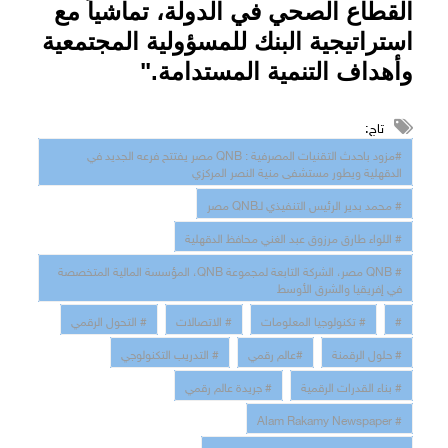
القطاع الصحي في الدولة، تماشياً مع
استراتيجية البنك للمسؤولية المجتمعية
وأهداف التنمية المستدامة."
تاج:
#مزود باحدث التقنيات المصرفية : QNB مصر يفتتح فرعه الجديد في
الدقهلية ويطور مستشفى منية النصر المركزي
# محمد بدير الرئيس التنفيذي لـQNB مصر
# اللواء طارق مرزوق عبد الغني محافظ الدقهلية
# QNB مصر، الشركة التابعة لمجموعة QNB، المؤسسة المالية المتخصصة
في إفريقيا والشرق الأوسط
#
# تكنولوجيا المعلومات
# الاتصالات
# التحول الرقمي
# حلول الرقمنة
#عالم رقمي
# التدريب التكنولوجي
# بناء القدرات الرقمية
# جريدة عالم رقمي
# Alam Rakamy Newspaper