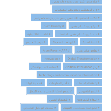
# خالد حسن رئيس تحرير جريدة عالم رقمي
# وزير الاتصالات وتكنولوجيا المعلومات
# الكاتب الصحفي خالد حسن رئيس تحرير جريدة عالم رقمي
# موقع جريدة عالم رقمي
# Alam Rakamy
# مبادرة جريدة عالم رقمي بالجامعات
# الالعاب الالكترونية
# البنية التحتية
# الهواتف المحمولة
# سوق الكمبيوتر
# تطبيق عالم رقمي
# Alam Rakamy APP
# innovation
# Digital Transformation
# Artificial Intelligence (AI)
# ثقافة الابداع والابتكار
# technology and communication Information
# رقمنة المؤسسات
# أمن المعلومات
# حماية البيانات
# الدفع الالكتروني
# تحفيز الابتكار الرقمي وريادة الأعمال
# التجارة الإلكترونية
# الاقتصاد الرقمي
# خصوصية مستخدمى الانترنت
# شبكات التواصل الاجتماعي