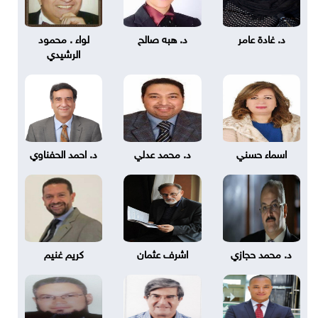
د. غادة عامر
د. هبه صالح
لواء . محمود
الرشيدي
اسماء حسني
د. محمد عدلي
د. احمد الحفناوي
د. محمد حجازي
اشرف عثمان
كريم غنيم