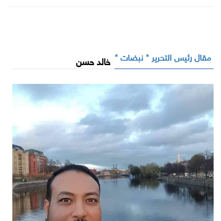
مقال رئيس التحرير " نبضات "
خالد حسن