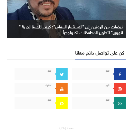
نبضات من الروتين إلى "الاستثمار المغامر": كيف تلهمنا تجربة "
آنهوي" لتطوير المحافظات تكنولوجياً
كن على تواصل دائم معانا
تابع
تابع
تابع
اشترك
تابع
تابع
مساحة إعلانية