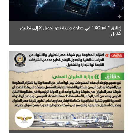
إطلاق " XChat " في خطوة جديدة نحو تحويل X إلى تطبيق
شامل