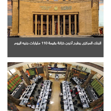
البنك المركزي يطرح أذون خزانة بقيمة 110 مليارات جنيه اليوم