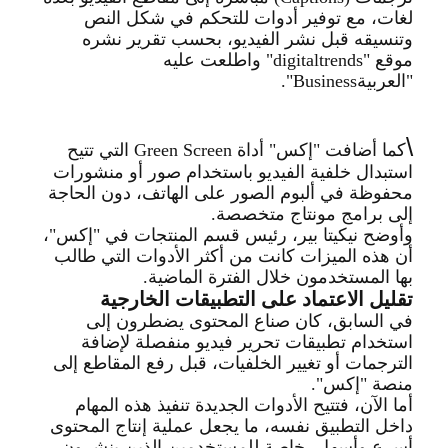
لغات، مع توفير أدوات للتحكم في شك
ل النص
وتنسيقه قبل نشر الفيديو، بحسب تقرير نشره
موقع
"digitaltrends"
واطلعت عليه
"العربية
Business".
\
كما أضافت "إكس" أداة
Green Screen
التي تتيح
استبدال خلفية الفيديو باستخدام صور أو منشورات
محفوظة ف
ي ألبوم الصور على الهاتف، دون الحاجة
إلى برامج مونتاج متخصصة
.
وأوضح نيكيتا بير، رئيس قسم المنتجات في "إكس"،
أن هذه الميزات كانت من أكثر الأدوات التي طالب
بها المستخدمون خلال الفترة الماضية
.
تقليل الاعتماد على التطبيقات الخارجية
في السابق، كان صناع المحتوى يضطرون إلى
استخدام تطبيقات تحرير فيديو منفصلة لإضافة
ا
لترجمات أو تغيير الخلفيات، قبل رفع المقاطع إلى
منصة "إكس
".
أما الآن، فتتيح الأدوات الجديدة تنفيذ هذه المهام
داخل التطبيق نفسه، ما يجعل عملية إنتاج المحتوى
أسرع وأسهل، خاصة للمستخدمين الذين ينشرون