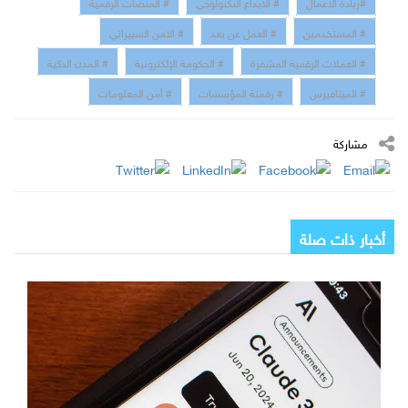
#ريادة الاعمال
# الابداع التكنولوجي
# المنصات الرقمية
# المستخدمين
# العمل عن بعد
# الامن السبيراني
# العملات الرقمية المشفرة
# الحكومة الإلكترونية
# المدن الذكية
# الميتافيرس
# رقمنة المؤسسات
# أمن المعلومات
مشاركة
أخبار ذات صلة