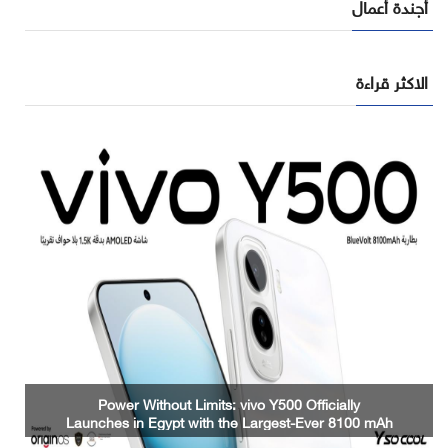
أجندة أعمال
الاكثر قراءة
Sandisk Showcases NAND Innovation for the Era of
AI Inference at FMS 2026 Visit Sandisk in Booth
#607, Santa Clara Convention Center