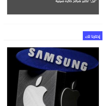
"أبل" تختبر شرائح ذاكره صينيه
إختارنا لك