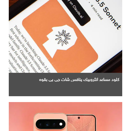
كلود مساعد انثروبيك ينافس شات جي بي بقوه