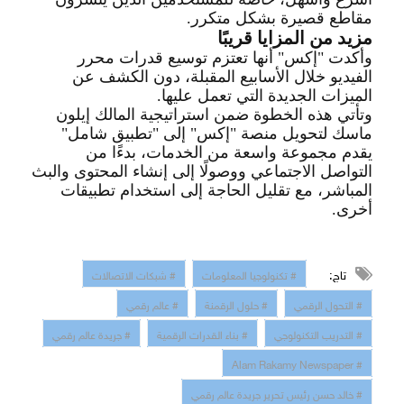
مقاطع قصيرة بشكل متكرر
.
مزيد من المزايا قريبًا
وأكدت "إكس" أنها تعتزم توسيع قدرات محرر
الفيديو خلال الأسابيع المقبلة، دون الكشف عن
الميزات الجديدة التي تعمل عليها
.
وتأتي هذه الخطوة ضمن استراتيجية المالك إيلون
ماسك لتحويل منصة "إكس" إلى "تطبيق شامل"
يقدم مجموعة واسعة من الخدمات، بدءًا من
التواصل
الاجتماعي ووصولًا إل
ى إنشاء المحتوى والبث
المباشر، مع تقليل الحاجة إلى استخدام تطبيقات
أخرى
.
تاج:
# تكنولوجيا المعلومات
# شبكات الاتصالات
# التحول الرقمي
# حلول الرقمنة
# عالم رقمي
# التدريب التكنولوجي
# بناء القدرات الرقمية
# جريدة عالم رقمي
# Alam Rakamy Newspaper
# خالد حسن رئيس تحرير جريدة عالم رقمي