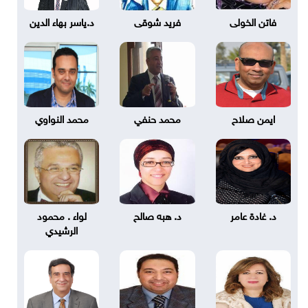
فاتن الخولى
فريد شوقى
د.ياسر بهاء الدين
ايمن صلاح
محمد حنفي
محمد النواوي
د. غادة عامر
د. هبه صالح
لواء . محمود
الرشيدي