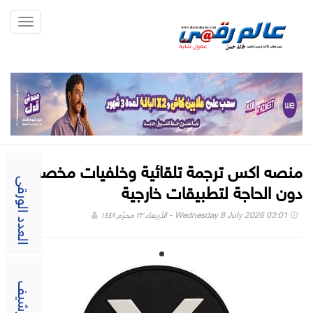
Toggle
gation
منصه اكس ترجمة تلقائية وخلفيات مخصصة
دون الحاجة لتطبيقات خارجية
العدد الورقى
Wednesday 8 July 2026 03:01 - الأربعاء ٢٣ محرّم ١٤٤٨
الارشيف