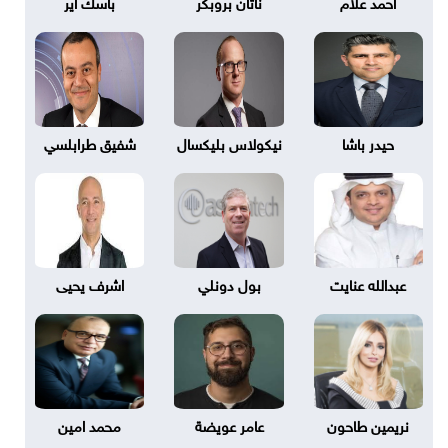
احمد علام
ناثان بروبكر
باسك أير
حيدر باشا
نيكولاس بليكسال
شفيق طرابلسي
عبدالله عنايت
بول دونلي
اشرف يحيى
نريمين طاحون
عامر عويضة
محمد امين