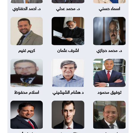
اسماء حسني
د. محمد عدلي
د. احمد الحفناوي
د. محمد حجازي
اشرف عثمان
كريم غنيم
توفيق محمود
د هشام الشيشيني
اسلام محفوظ