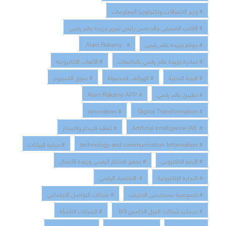
# وزير الاتصالات وتكنولوجيا المعلومات
# الكاتب الصحفي خالد حسن رئيس تحرير جريدة عالم رقمي
# موقع جريدة عالم رقمي
# Alam Rakamy
# مبادرة جريدة عالم رقمي بالجامعات
# الالعاب الالكترونية
# البنية التحتية
# الهواتف المحمولة
# سوق الكمبيوتر
# تطبيق عالم رقمي
# Alam Rakamy APP
# innovation
# Digital Transformation
# Artificial Intelligence (AI)
# ثقافة الابداع والابتكار
# technology and communication Information
# حماية البيانات
# الدفع الالكتروني
# تحفيز الابتكار الرقمي وريادة الأعمال
# التجارة الإلكترونية
# الاقتصاد الرقمي
# خصوصية مستخدمى الانترنت
# شبكات التواصل الاجتماعي
# خدمات شبكات الجيل الخامس 5G
# الشركات الناشئة