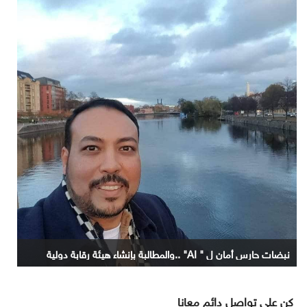
نبضات حارس أمان ل " AI" ..والمطالبة بإنشاء هيئة رقابة دولية
كن على تواصل دائم معانا