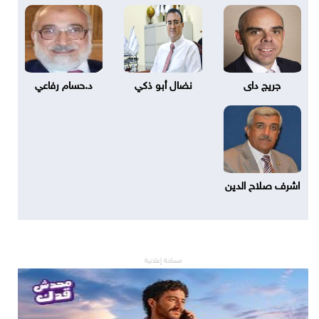
جريج داى
نضال أبو ذكي
د.حسام رفاعي
اشرف صلاح الدين
مساحة إعلانية