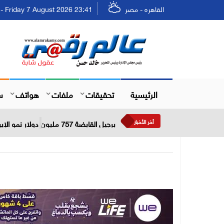
القاهره - مصر
Friday 7 August 2026 23:41 - الجمعة ٢٣ صفر ١٤٤٨
الرئيسية
تحقيقات
ملفات
هواتف
س
أخر الأخبار
برجيل القابضة 757 مليون دولار نمو الإيرادات خلال النصف الأول من عام 2026