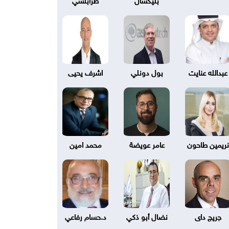
عبدالله عنايت
بول دونلي
اشرف يحيى
نريمين طاحون
عامر عويضة
محمد امين
جريج داى
نضال أبو ذكي
د.حسام رفاعي