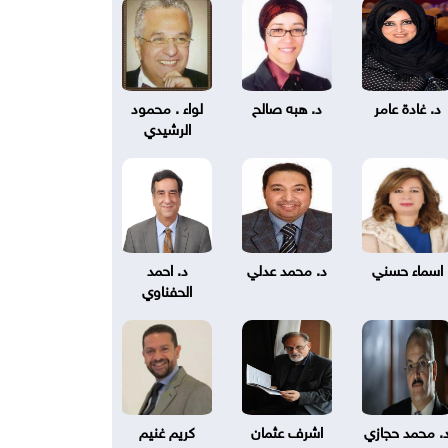
د. غادة عامر
د. هبه صالح
لواء . محمود
الرشيدي
اسماء حسني
د. محمد عدلي
د. احمد
الحفناوي
. محمد حجازي
اشرف عثمان
كريم غنيم