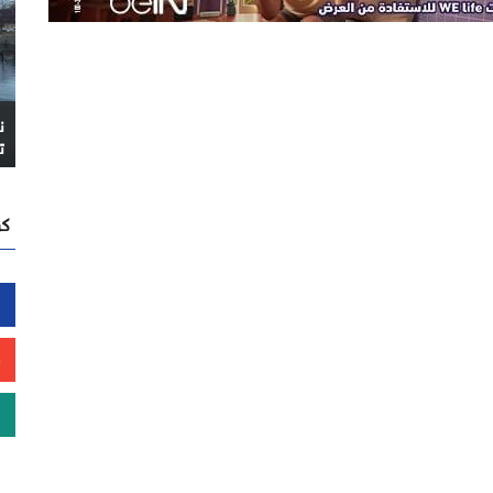
ن
ت
كن