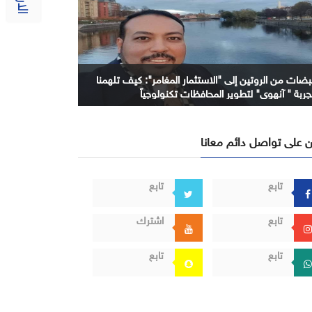
بضات من الروتين إلى "الاستثمار المغامر": كيف تلهمنا
جربة " آنهوي" لتطوير المحافظات تكنولوجياً
 على تواصل دائم معانا
تابع
تابع
تابع
اشترك
تابع
تابع