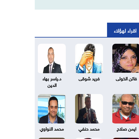
اقراء لهؤلاء
فاتن الخولى
فريد شوقى
د.ياسر بهاء
الدين
ايمن صلاح
محمد حنفي
محمد النواوي