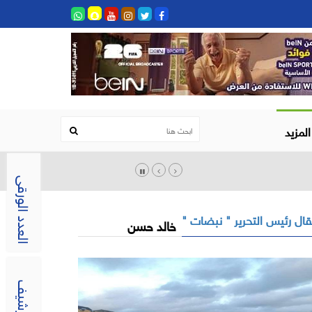
المزيد
العدد الورقى
ال رئيس التحرير " نبضات "
خالد حسن
الارشيف