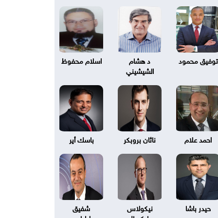
توفيق محمود
د هشام
اسلام محفوظ
الشيشيني
احمد علام
ناثان بروبكر
باسك أير
حيدر باشا
نيكولاس
شفيق
بليكسال
طرابلسي