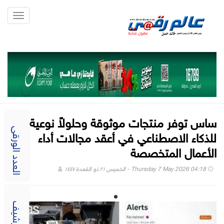
Toggle
gation
ساس توفر منتجات موثوقة وحلولاً نوعية
للذكاء الاصطناعي في أعقد مجالات أداء
العدد الورقى
الأعمال المتخصصة
Thursday 7 May 2026 04:18 - الخميس ٢١ ذو القعدة ١٤٤٧
الارشيف