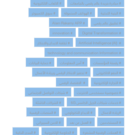
# مبادرة جريدة عالم رقمي بالجامعات
# الالعاب الالكترونية
# البنية التحتية
# الهواتف المحمولة
# سوق الكمبيوتر
# تطبيق عالم رقمي
# Alam Rakamy APP
# innovation
# Digital Transformation
# Artificial Intelligence (AI)
# ثقافة الابداع والابتكار
# technology and communication Information
# رقمنة المؤسسات
# أمن المعلومات
# حماية البيانات
# الدفع الالكتروني
# تحفيز الابتكار الرقمي وريادة الأعمال
# التجارة الإلكترونية
# الاقتصاد الرقمي
# خصوصية مستخدمى الانترنت
# شبكات التواصل الاجتماعي
# خدمات شبكات الجيل الخامس 5G
# الشركات الناشئة
#ريادة الاعمال
# الابداع التكنولوجي
# المنصات الرقمية
# المستخدمين
# العمل عن بعد
# الامن السبيراني
# العملات الرقمية المشفرة
# الحكومة الإلكترونية
# المدن الذكية