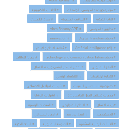
# مبادرة جريدة عالم رقمي بالجامعات
# الالعاب الالكترونية
# البنية التحتية
# الهواتف المحمولة
# سوق الكمبيوتر
# تطبيق عالم رقمي
# Alam Rakamy APP
# innovation
# Digital Transformation
# Artificial Intelligence (AI)
# ثقافة الابداع والابتكار
# technology and communication Information
# حماية البيانات
# الدفع الالكتروني
# تحفيز الابتكار الرقمي وريادة الأعمال
# التجارة الإلكترونية
# الاقتصاد الرقمي
# خصوصية مستخدمى الانترنت
# شبكات التواصل الاجتماعي
# خدمات شبكات الجيل الخامس 5G
# الشركات الناشئة
#ريادة الاعمال
# الابداع التكنولوجي
# المنصات الرقمية
# المستخدمين
# العمل عن بعد
# الامن السبيراني
# العملات الرقمية المشفرة
# الحكومة الإلكترونية
# المدن الذكية