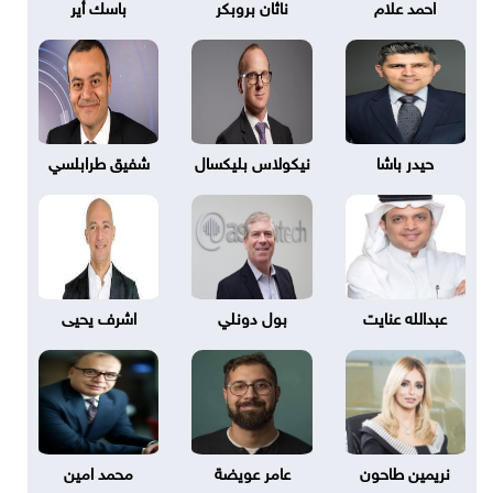
احمد علام
ناثان بروبكر
باسك أير
حيدر باشا
نيكولاس بليكسال
شفيق طرابلسي
عبدالله عنايت
بول دونلي
اشرف يحيى
نريمين طاحون
عامر عويضة
محمد امين