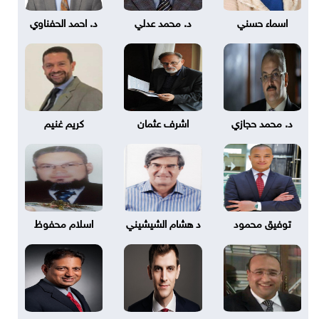
اسماء حسني
د. محمد عدلي
د. احمد الحفناوي
د. محمد حجازي
اشرف عثمان
كريم غنيم
توفيق محمود
د هشام الشيشيني
اسلام محفوظ