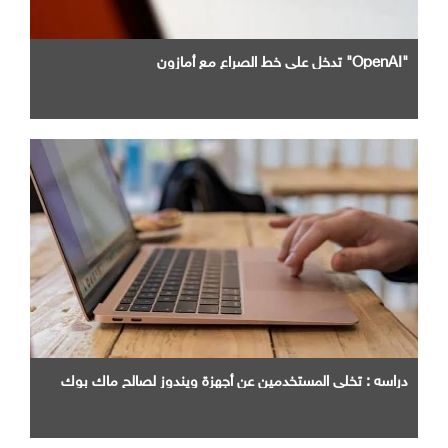
"OpenAI" تدخل علي خط الصراع مع أمازون
دراسه : تخلي المستخدمين عن أجهزة ويندوز لصالح ماك بوك