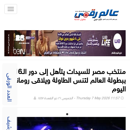
Toggle
gation
منتخب مصر للسيدات يتأهل إلى دور الـ16
ببطولة العالم لتنس الطاولة ويلاقى رومانيا
العدد الورقى
اليوم
Thursday 7 May 2026 11:57 - الخميس ٢١ ذو القعدة ١٤٤٧
الارشيف