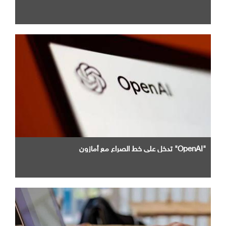
"OpenAI" تدخل علي خط الصراع مع أمازون