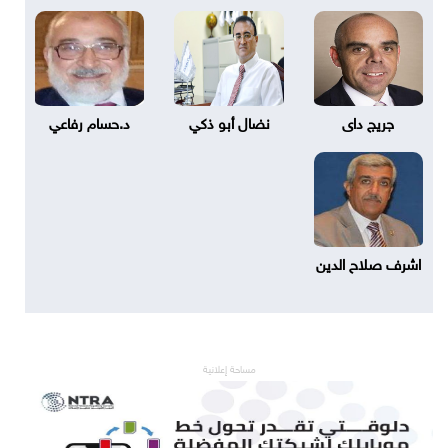
جريج داى
نضال أبو ذكي
د.حسام رفاعي
اشرف صلاح الدين
مساحة إعلانية