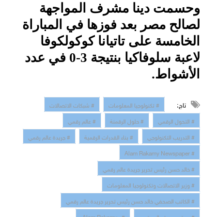
وحسمت دينا مشرف المواجهة
لصالح مصر بعد فوزها في المباراة
الخامسة على تاتيانا كوكولكوفا
لاعبة سلوفاكيا بنتيجة 3-0 في عدد
الأشواط.
تاج:
# تكنولوجيا المعلومات
# شبكات الاتصالات
# التحول الرقمي
# حلول الرقمنة
# عالم رقمي
# التدريب التكنولوجي
# بناء القدرات الرقمية
# جريدة عالم رقمي
# Alam Rakamy Newspaper
# خالد حسن رئيس تحرير جريدة عالم رقمي
# وزير الاتصالات وتكنولوجيا المعلومات
# الكاتب الصحفي خالد حسن رئيس تحرير جريدة عالم رقمي
# موقع جريدة عالم رقمي
# Alam Rakamy