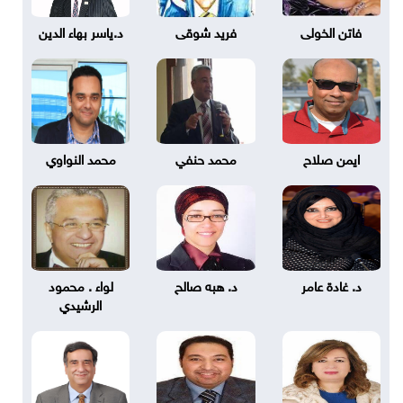
فاتن الخولى
فريد شوقى
د.ياسر بهاء الدين
ايمن صلاح
محمد حنفي
محمد النواوي
د. غادة عامر
د. هبه صالح
لواء . محمود
الرشيدي