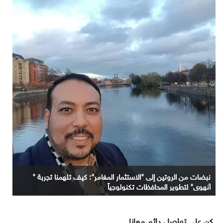
نبضات من الروتين إلى "الاستثمار المغامر": كيف تلهمنا تجربة "
آنهوي" لتطوير المحافظات تكنولوجياً
كن على تواصل دائم معانا