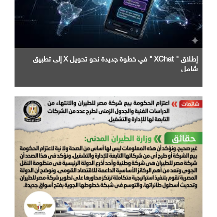
إطلاق " XChat " في خطوة جديدة نحو تحويل X إلى تطبيق
شامل