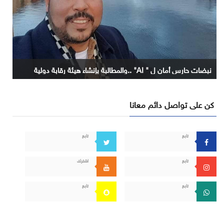
نبضات حارس أمان ل " AI" ..والمطالبة بإنشاء هيئة رقابة دولية
كن على تواصل دائم معانا
تابع
تابع
تابع
اشترك
تابع
تابع