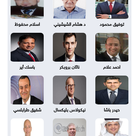
توفيق محمود
د هشام الشيشيني
اسلام محفوظ
احمد علام
ناثان بروبكر
باسك أير
حيدر باشا
نيكولاس بليكسال
شفيق طرابلسي