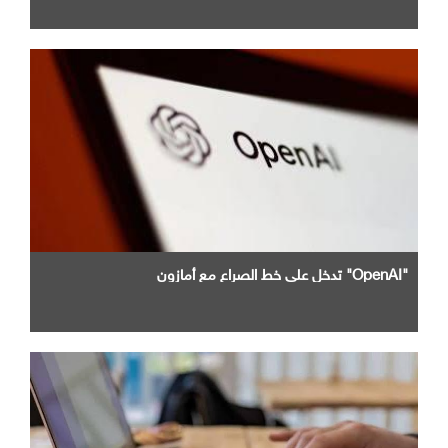
"OpenAI" تدخل علي خط الصراع مع أمازون