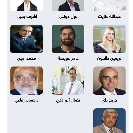
عبدالله عنايت
بول دونلي
اشرف يحيى
نريمين طاحون
عامر عويضة
محمد امين
جريج داى
نضال أبو ذكي
د.حسام رفاعي