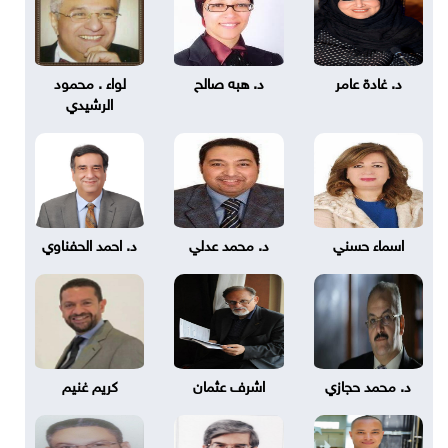
د. غادة عامر
د. هبه صالح
لواء . محمود
الرشيدي
اسماء حسني
د. محمد عدلي
د. احمد الحفناوي
د. محمد حجازي
اشرف عثمان
كريم غنيم