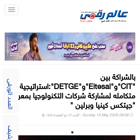
Toggle
gation
بالشراكة بين
"CIT"و"Eitesal"و"DETGE":استراتيجية
العدد الورقى
متكامله لمشاركة شركات التكنولوجيا بمعرضي
"جيتكس كينيا وبرلين "
Sunday 10 May 2026 09:06 - الأحد ٢٤ ذو القعدة ١٤٤٧
الارشيف