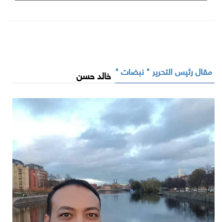
مقال رئيس التحرير " نبضات "
خالد حسن