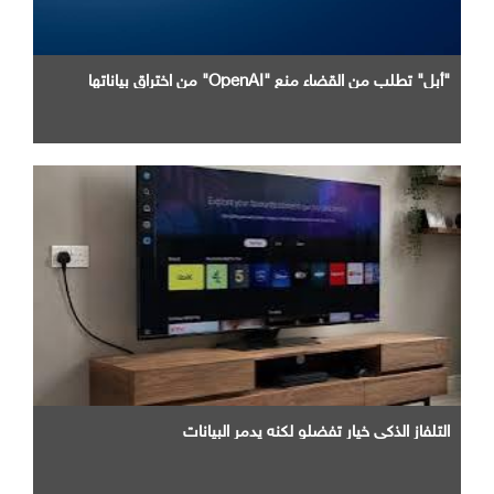
"أبل" تطلب من القضاء منع "OpenAI" من اختراق بياناتها
التلفاز الذكي خيار تفضلو لكنه يدمر البيانات