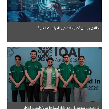
إطلاق برنامج "خبراء التشفير للدراسات العليا"
4 مواهب سعودية ترفع راية المملكة في أولمبياد الذكاء