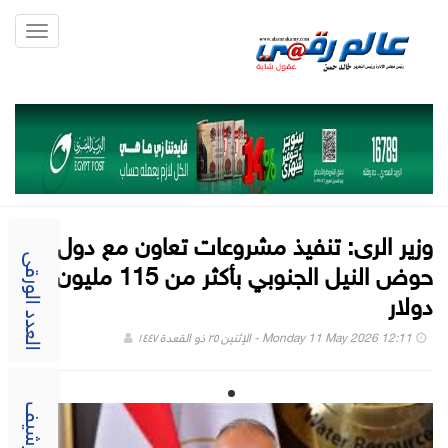
Toggle
gation
وزير الرى: تنفيذ مشروعات تعاون مع دول
حوض النيل الجنوبي بأكثر من 115 مليون
العدد الورقى
دولار
Monday 11 May 2026 12:11 - الإثنين ٢٥ ذو القعدة ١٤٤٧
الارشيف