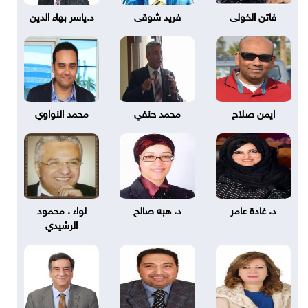
فاتن الخولى
فريد شوقى
د.ياسر بهاء الدين
ايمن صلاح
محمد حنفي
محمد النواوي
د. غادة عامر
د. هبه صالح
لواء . محمود
الرشيدي