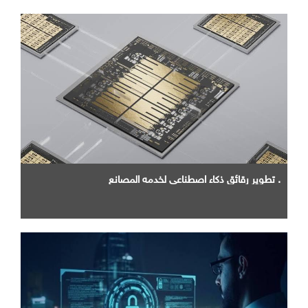
. تطوير رقائق ذكاء اصطناعي لخدمه المصانع