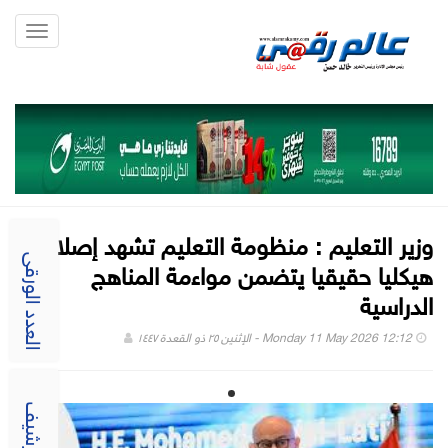
Toggle
gation
وزير التعليم : منظومة التعليم تشهد إصلاحا
هيكليا حقيقيا يتضمن مواءمة المناهج
العدد الورقى
الدراسية
Monday 11 May 2026 12:12 - الإثنين ٢٥ ذو القعدة ١٤٤٧
الارشيف