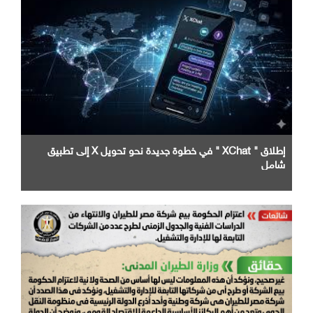
إطلاق " XChat " في خطوة جديدة نحو تحويل X إلى تطبيق
شامل