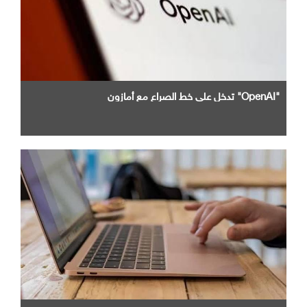
"OpenAI" تدخل علي خط الصراع مع أمازون