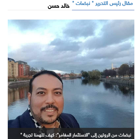
مقال رئيس التحرير " نبضات "
خالد حسن
نبضات من الروتين إلى "الاستثمار المغامر": كيف تلهمنا تجربة "