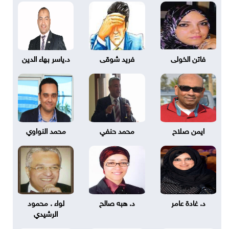
فاتن الخولى
فريد شوقى
د.ياسر بهاء الدين
ايمن صلاح
محمد حنفي
محمد النواوي
د. غادة عامر
د. هبه صالح
لواء . محمود
الرشيدي