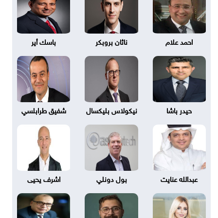
احمد علام
ناثان بروبكر
باسك أير
حيدر باشا
نيكولاس بليكسال
شفيق طرابلسي
عبدالله عنايت
بول دونلي
اشرف يحيى