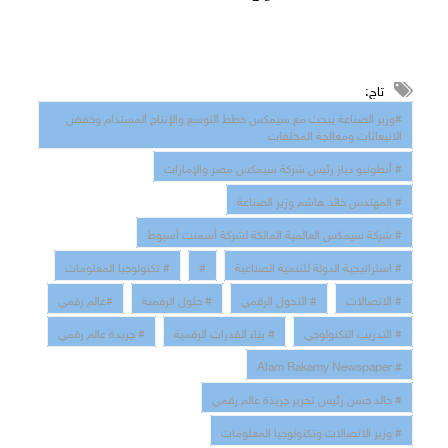
تاج:
#وزير الصناعة يبحث مع سيمكس خطط التوسع والإنتاج المستدام وخفض
الانبعاثات ومعالجة المخلفات
# أنطونيو دياز رئيس شركة سيمكس مصر والإمارات
# المهندس خالد هاشم وزير الصناعة
# شركة سيمكس العالمية المالكة لشركة أسمنت أسيوط
# استراتيجية الدولة للتنمية الصناعية
#
# تكنولوجيا المعلومات
# الاتصالات
# التحول الرقمي
# حلول الرقمنة
#عالم رقمي
# التدريب التكنولوجي
# بناء القدرات الرقمية
# جريدة عالم رقمي
# Alam Rakamy Newspaper
# خالد حسن رئيس تحرير جريدة عالم رقمي
# وزير الاتصالات وتكنولوجيا المعلومات