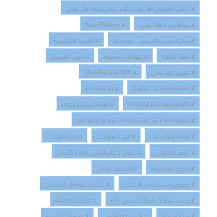
# الكاتب الصحفي خالد حسن رئيس تحرير جريدة عالم رقمي
# موقع جريدة عالم رقمي
# Alam Rakamy
# مبادرة جريدة عالم رقمي بالجامعات
# الالعاب الالكترونية
# البنية التحتية
# الهواتف المحمولة
# سوق الكمبيوتر
# تطبيق عالم رقمي
# Alam Rakamy APP
# innovation
# Digital Transformation
# Artificial Intelligence (AI)
# ثقافة الابداع والابتكار
# technology and communication Information
# رقمنة المؤسسات
# أمن المعلومات
# حماية البيانات
# الدفع الالكتروني
# تحفيز الابتكار الرقمي وريادة الأعمال
# التجارة الإلكترونية
# الاقتصاد الرقمي
# خصوصية مستخدمى الانترنت
# شبكات التواصل الاجتماعي
# خدمات شبكات الجيل الخامس ، 5G
# الشركات الناشئة
# ريادة الاعمال
# الابداع التكنولوجي
# المنصات الرقمية