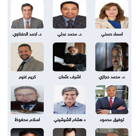
اسماء حسني
د. محمد عدلي
د. احمد الحفناوي
د. محمد حجازي
اشرف عثمان
كريم غنيم
توفيق محمود
د هشام الشيشيني
اسلام محفوظ