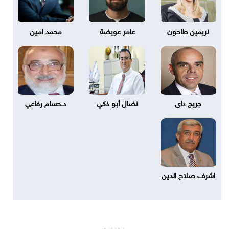
نريمين طاحون
عامر عويضة
محمد امين
جريج داى
نضال أبو ذكي
د.حسام رفاعي
اشرف صلاح الدين
مساحة إعلانية