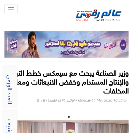
Toggle
gation
وزير الصناعة يبحث مع سيمكس خطط التوسع
والإنتاج المستدام وخفض الانبعاثات ومعالجة
العدد الورقى
المخلفات
Monday 11 May 2026 16:38 - الإثنين ٢٥ ذو القعدة ١٤٤٧
الارشيف