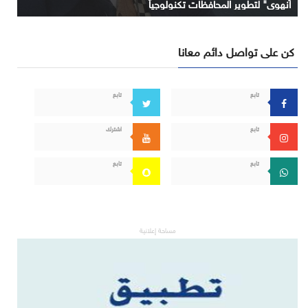
آنهوي" لتطوير المحافظات تكنولوجياً
كن على تواصل دائم معانا
تابع
تابع
تابع
اشترك
تابع
تابع
مساحة إعلانية