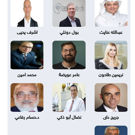
عبدالله عنايت
بول دونلي
اشرف يحيى
نريمين طاحون
عامر عويضة
محمد امين
جريج داى
نضال أبو ذكي
د.حسام رفاعي