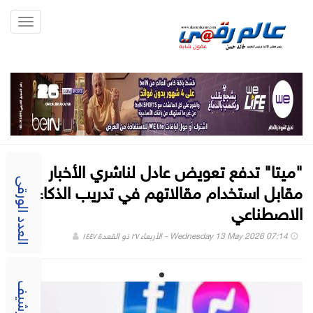
Toggle
gation
"ميتا" تدفع تعويض عادل لناشري الأخبار
مقابل استخدام مقالاتهم في تدريب الذكاء
العدد الورقى
الاصطناعي
Wednesday 13 May 2026 07:14 - الأربعاء ٢٧ ذو القعدة ١٤٤٧
الارشيف