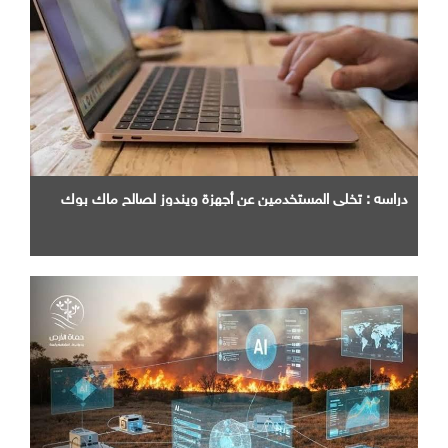
دراسه : تخلي المستخدمين عن أجهزة ويندوز لصالح ماك بوك