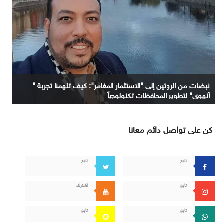
نبضات من الروتين إلى "الاستثمار المغامر": كيف تلهمنا تجربة "
آنهوي" لتطوير المحافظات تكنولوجياً
كن على تواصل دائم معانا
تابع
تابع
تابع
اشترك
تابع
تابع