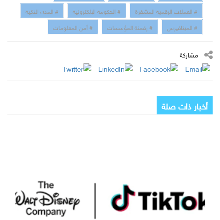
# العملات الرقمية المشفرة
# الحكومة الإلكترونية
# المدن الذكية
# الميتافيرس
# رقمنة المؤسسات
# أمن المعلومات
مشاركة
أخبار ذات صلة