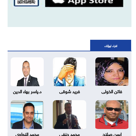
اقراء لهؤلاء
فاتن الخولى
فريد شوقى
د.ياسر بهاء الدين
ايمن صلاح
محمد حنفي
محمد النواوي