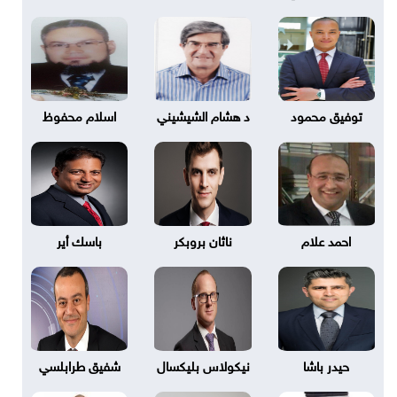
توفيق محمود
د هشام الشيشيني
اسلام محفوظ
احمد علام
ناثان بروبكر
باسك أير
حيدر باشا
نيكولاس بليكسال
شفيق طرابلسي