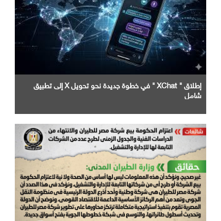
إطلاق " XChat " في خطوة جديدة نحو تحويل X إلى تطبيق
شامل