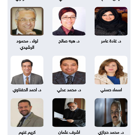
د. غادة عامر
د. هبه صالح
لواء . محمود
الرشيدي
اسماء حسني
د. محمد عدلي
د. احمد الحفناوي
د. محمد حجازي
اشرف عثمان
كريم غنيم