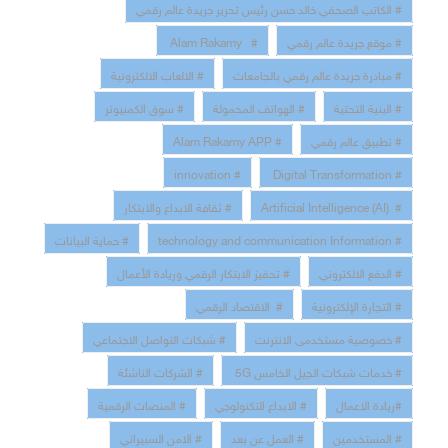
# الكاتب الصحفي خالد حسن رئيس تحرير جريدة عالم رقمي
# موقع جريدة عالم رقمي
# Alam Rakamy
# مبادرة جريدة عالم رقمي بالجامعات
# الالعاب الالكترونية
# البنية التحتية
# الهواتف المحمولة
# سوق الكمبيوتر
# تطبيق عالم رقمي
# Alam Rakamy APP
# innovation
# Digital Transformation
# Artificial Intelligence (AI)
# ثقافة الابداع والابتكار
# technology and communication Information
# حماية البيانات
# الدفع الالكتروني
# تحفيز الابتكار الرقمي وريادة الأعمال
# التجارة الإلكترونية
# الاقتصاد الرقمي
# خصوصية مستخدمى الانترنت
# شبكات التواصل الاجتماعي
# خدمات شبكات الجيل الخامس 5G
# الشركات الناشئة
#ريادة الاعمال
# الابداع التكنولوجي
# المنصات الرقمية
# المستخدمين
# العمل عن بعد
# الامن السبيراني