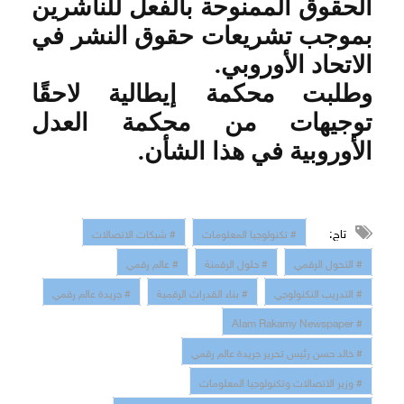
الحقوق الممنوحة بالفعل للناشرين
بموجب تشريعات حقوق النشر في
الاتحاد الأوروبي
.
وطلبت محكمة إيطالية لاحقًا
توجيهات من محكمة العدل
الأوروبية في هذا الشأن
.
تاج:
# تكنولوجيا المعلومات
# شبكات الاتصالات
# التحول الرقمي
# حلول الرقمنة
# عالم رقمي
# التدريب التكنولوجي
# بناء القدرات الرقمية
# جريدة عالم رقمي
# Alam Rakamy Newspaper
# خالد حسن رئيس تحرير جريدة عالم رقمي
# وزير الاتصالات وتكنولوجيا المعلومات