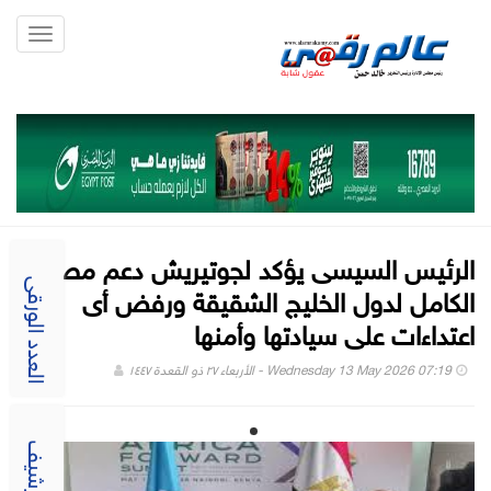
Toggle
gation
الرئيس السيسى يؤكد لجوتيريش دعم مصر
الكامل لدول الخليج الشقيقة ورفض أى
العدد الورقى
اعتداءات على سيادتها وأمنها
Wednesday 13 May 2026 07:19 - الأربعاء ٢٧ ذو القعدة ١٤٤٧
الارشيف