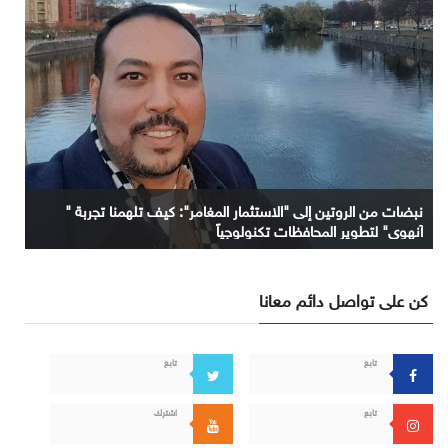
نبضات من الروتين إلى "الاستثمار المغامر": كيف تلهمنا تجربة "
آنهوي" لتطوير المحافظات تكنولوجياً
كن على تواصل دائم معانا
تابع
تابع
تابع
اشترك