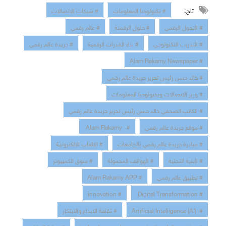
تاج:
# تكنولوجيا المعلومات
# شبكات الاتصالات
# التحول الرقمي
# حلول الرقمنة
# عالم رقمي
# التدريب التكنولوجي
# بناء القدرات الرقمية
# جريدة عالم رقمي
# Alam Rakamy Newspaper
# خالد حسن رئيس تحرير جريدة عالم رقمي
# وزير الاتصالات وتكنولوجيا المعلومات
# الكاتب الصحفي خالد حسن رئيس تحرير جريدة عالم رقمي
# موقع جريدة عالم رقمي
# Alam Rakamy
# مبادرة جريدة عالم رقمي بالجامعات
# الالعاب الالكترونية
# البنية التحتية
# الهواتف المحمولة
# سوق الكمبيوتر
# تطبيق عالم رقمي
# Alam Rakamy APP
# innovation
# Digital Transformation
# Artificial Intelligence (AI)
# ثقافة الابداع والابتكار
# technology and communication Information
# حماية البيانات