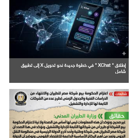
إطلاق " XChat " في خطوة جديدة نحو تحويل X إلى تطبيق
شامل