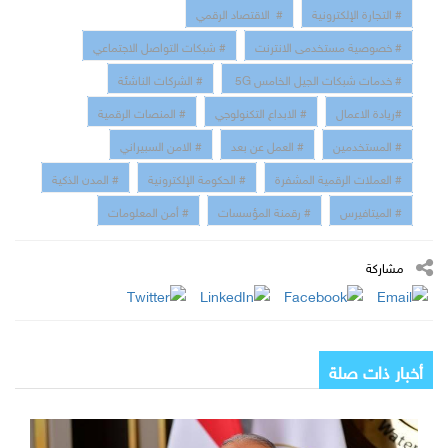
# التجارة الإلكترونية
# الاقتصاد الرقمي
# خصوصية مستخدمى الانترنت
# شبكات التواصل الاجتماعي
# خدمات شبكات الجيل الخامس 5G
# الشركات الناشئة
#ريادة الاعمال
# الابداع التكنولوجي
# المنصات الرقمية
# المستخدمين
# العمل عن بعد
# الامن السبيراني
# العملات الرقمية المشفرة
# الحكومة الإلكترونية
# المدن الذكية
# الميتافيرس
# رقمنة المؤسسات
# أمن المعلومات
مشاركة
أخبار ذات صلة