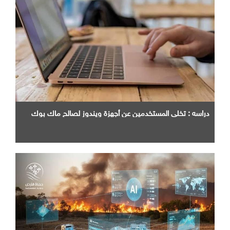
دراسه : تخلي المستخدمين عن أجهزة ويندوز لصالح ماك بوك