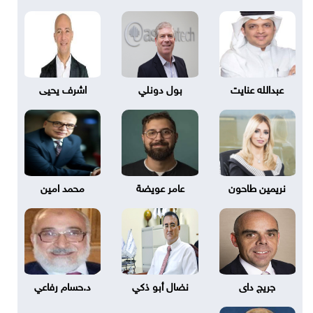
عبدالله عنايت
بول دونلي
اشرف يحيى
نريمين طاحون
عامر عويضة
محمد امين
جريج داى
نضال أبو ذكي
د.حسام رفاعي