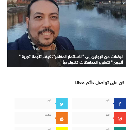
نبضات من الروتين إلى "الاستثمار المغامر": كيف تلهمنا تجربة "
آنهوي" لتطوير المحافظات تكنولوجياً
كن على تواصل دائم معانا
تابع
تابع
تابع
اشترك
تابع
تابع