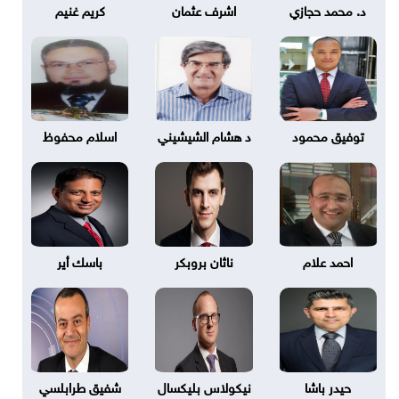
د. محمد حجازي
اشرف عثمان
كريم غنيم
توفيق محمود
د هشام الشيشيني
اسلام محفوظ
احمد علام
ناثان بروبكر
باسك أير
حيدر باشا
نيكولاس بليكسال
شفيق طرابلسي