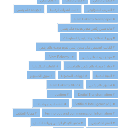
# التدريب التكنولوجي
# بناء القدرات الرقمية
# جريدة عالم رقمي
# Alam Rakamy Newspaper
# خالد حسن رئيس تحرير جريدة عالم رقمي
# وزير الاتصالات وتكنولوجيا المعلومات
# الكاتب الصحفي خالد حسن رئيس تحرير جريدة عالم رقمي
# موقع جريدة عالم رقمي
# Alam Rakamy
# مبادرة جريدة عالم رقمي بالجامعات
# الالعاب الالكترونية
# البنية التحتية
# الهواتف المحمولة
# سوق الكمبيوتر
# تطبيق عالم رقمي
# Alam Rakamy APP
# innovation
# Digital Transformation
# Artificial Intelligence (AI)
# ثقافة الابداع والابتكار
# technology and communication Information
# حماية البيانات
# الدفع الالكتروني
# تحفيز الابتكار الرقمي وريادة الأعمال