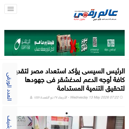
Toggle
gation
الرئيس السيسى يؤكد استعداد مصر لتقديم
كافة أوجه الدعم لمدغشقر فى جهودها
العدد الورقى
لتحقيق التنمية المستدامة
Wednesday 13 May 2026 07:22 - الأربعاء ٢٧ ذو القعدة ١٤٤٧
الارشيف