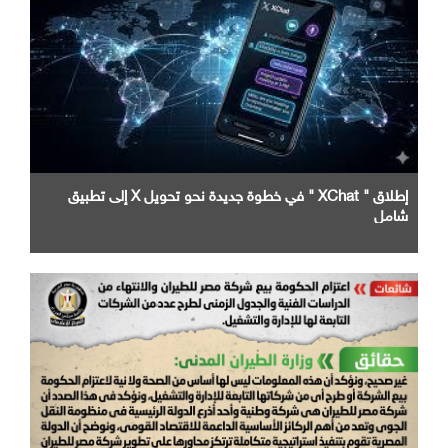
إطلاق " XChat " في خطوة جديدة نحو تحويل X إلى تطبيق
شامل