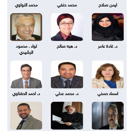
ايمن صلاح
محمد حنفي
محمد النواوي
د. غادة عامر
د. هبه صالح
لواء . محمود
الرشيدي
اسماء حسني
د. محمد عدلي
د. احمد الحفناوي