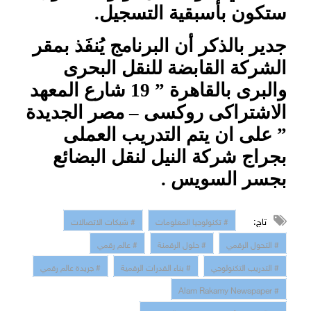
ستكون بأسبقية التسجيل.
جدير بالذكر أن البرنامج يُنفَذ بمقر
الشركة القابضة للنقل البحرى
والبرى بالقاهرة ” 19 شارع المعهد
الاشتراكى روكسى – مصر الجديدة
” على ان يتم التدريب العملى
بجراج شركة النيل لنقل البضائع
بجسر السويس .
تاج:
# تكنولوجيا المعلومات
# شبكات الاتصالات
# التحول الرقمي
# حلول الرقمنة
# عالم رقمي
# التدريب التكنولوجي
# بناء القدرات الرقمية
# جريدة عالم رقمي
# Alam Rakamy Newspaper