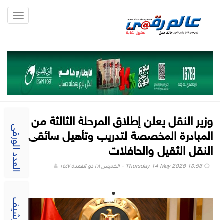
Toggle
gation
وزير النقل يعلن إطلاق المرحلة الثالثة من
المبادرة المخصصة لتدريب وتأهيل سائقى
العدد الورقى
النقل الثقيل والحافلات
Thursday 14 May 2026 13:53 - الخميس ٢٨ ذو القعدة ١٤٤٧
الارشيف