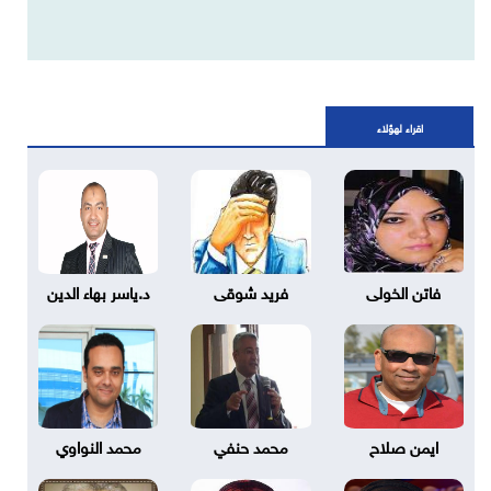
اقراء لهؤلاء
فاتن الخولى
فريد شوقى
د.ياسر بهاء الدين
ايمن صلاح
محمد حنفي
محمد النواوي