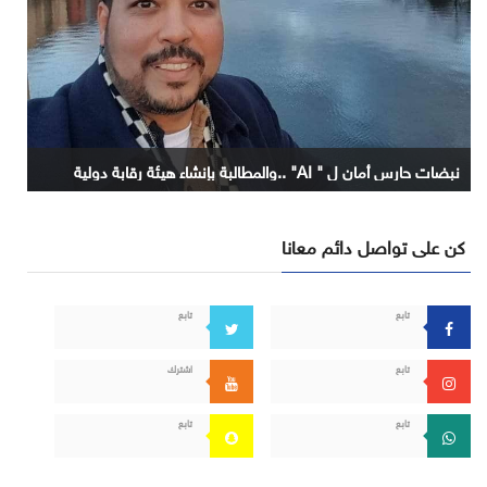
نبضات حارس أمان ل " AI" ..والمطالبة بإنشاء هيئة رقابة دولية
كن على تواصل دائم معانا
تابع
تابع
تابع
اشترك
تابع
تابع