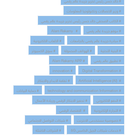
# خالد حسن رئيس تحرير جريدة عالم رقمي
# وزير الاتصالات وتكنولوجيا المعلومات
# الكاتب الصحفي خالد حسن رئيس تحرير جريدة عالم رقمي
# موقع جريدة عالم رقمي
# Alam Rakamy
# مبادرة جريدة عالم رقمي بالجامعات
# الالعاب الالكترونية
# البنية التحتية
# الهواتف المحمولة
# سوق الكمبيوتر
# تطبيق عالم رقمي
# Alam Rakamy APP
# innovation
# Digital Transformation
# Artificial Intelligence (AI)
# ثقافة الابداع والابتكار
# technology and communication Information
# حماية البيانات
# الدفع الالكتروني
# تحفيز الابتكار الرقمي وريادة الأعمال
# التجارة الإلكترونية
# الاقتصاد الرقمي
# خصوصية مستخدمى الانترنت
# شبكات التواصل الاجتماعي
# خدمات شبكات الجيل الخامس 5G
# الشركات الناشئة