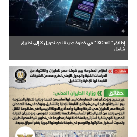
إطلاق " XChat " في خطوة جديدة نحو تحويل X إلى تطبيق
شامل