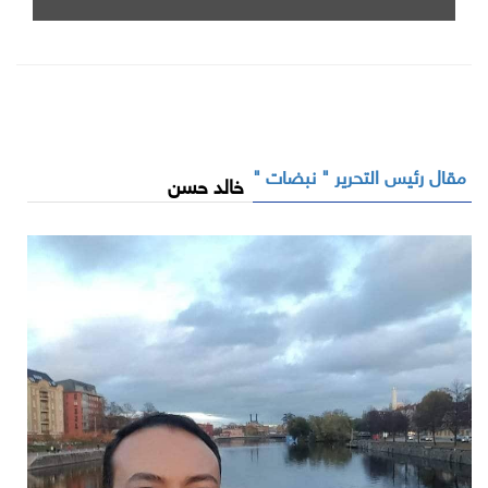
مقال رئيس التحرير " نبضات "
خالد حسن