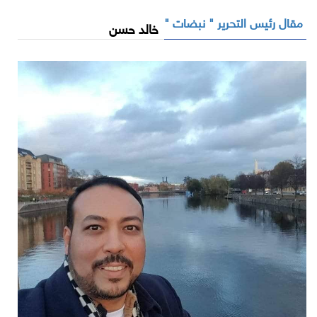
مقال رئيس التحرير " نبضات "
خالد حسن