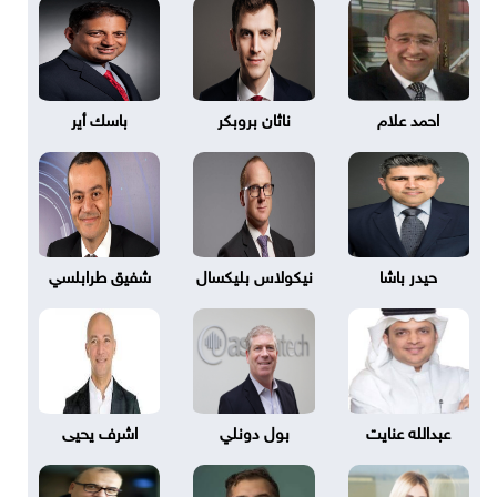
احمد علام
ناثان بروبكر
باسك أير
حيدر باشا
نيكولاس بليكسال
شفيق طرابلسي
عبدالله عنايت
بول دونلي
اشرف يحيى