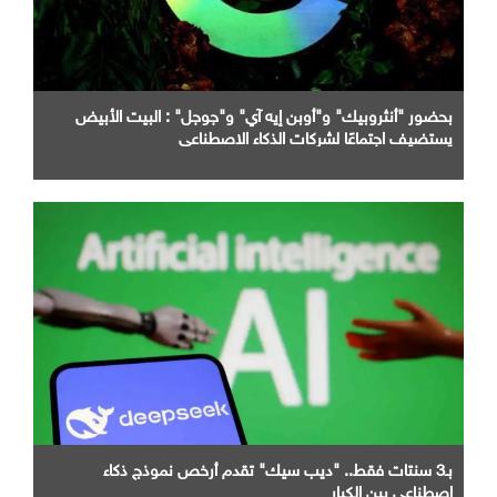
بحضور "أنثروبيك" و"أوبن إيه آي" و"جوجل" : البيت الأبيض
يستضيف اجتماعًا لشركات الذكاء الاصطناعي
بـ3 سنتات فقط.. "ديب سيك" تقدم أرخص نموذج ذكاء
اصطناعي بين الكبار