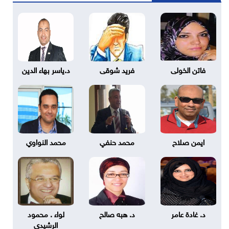
فاتن الخولى
فريد شوقى
د.ياسر بهاء الدين
ايمن صلاح
محمد حنفي
محمد النواوي
د. غادة عامر
د. هبه صالح
لواء . محمود
الرشيدي