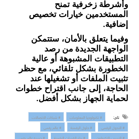
وأشرطة زخرفية تمنح
المستخدمين خيارات تخصيص
إضافية
.
وفيما يتعلق بالأمان، ستتمكن
الواجهة الجديدة من رصد
التطبيقات المشبوهة أو عالية
الخطورة بشكل تلقائي، مع حظر
تثبيت الملفات أو تشغيلها عند
الحاجة، إلى جانب اقتراح خطوات
لحماية الجهاز بشكل أفضل
.
تاج:
# تكنولوجيا المعلومات
# شبكات الاتصالات
# التحول الرقمي
# حلول الرقمنة
# عالم رقمي
# التدريب التكنولوجي
# بناء القدرات الرقمية
# جريدة عالم رقمي