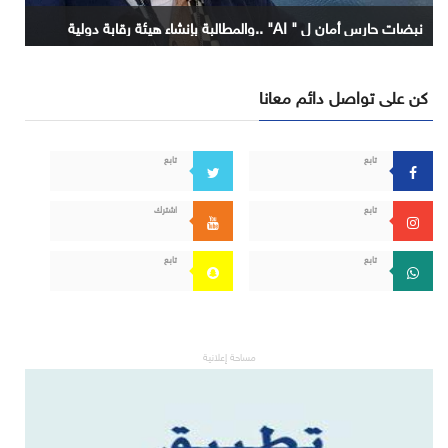
نبضات حارس أمان ل " AI" ..والمطالبة بإنشاء هيئة رقابة دولية
كن على تواصل دائم معانا
تابع
تابع
تابع
اشترك
تابع
تابع
مساحة إعلانية