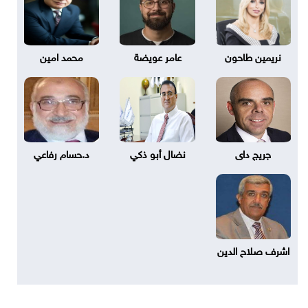
نريمين طاحون
عامر عويضة
محمد امين
جريج داى
نضال أبو ذكي
د.حسام رفاعي
اشرف صلاح الدين