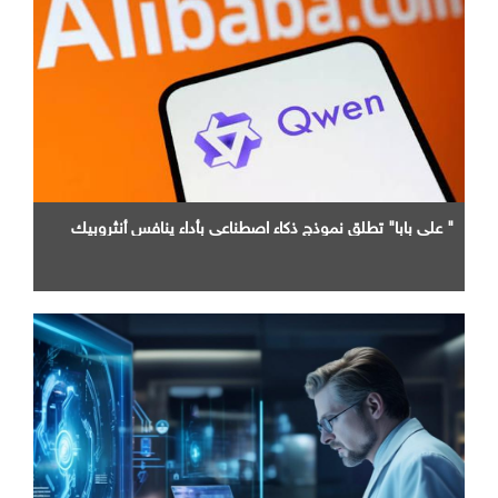
" علي بابا" تطلق نموذج ذكاء اصطناعي بأداء ينافس أنثروبيك