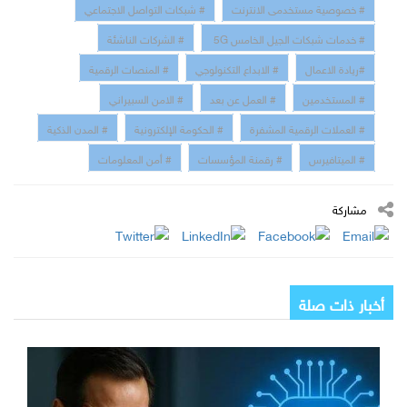
# خصوصية مستخدمى الانترنت
# شبكات التواصل الاجتماعي
# خدمات شبكات الجيل الخامس 5G
# الشركات الناشئة
#ريادة الاعمال
# الابداع التكنولوجي
# المنصات الرقمية
# المستخدمين
# العمل عن بعد
# الامن السبيراني
# العملات الرقمية المشفرة
# الحكومة الإلكترونية
# المدن الذكية
# الميتافيرس
# رقمنة المؤسسات
# أمن المعلومات
مشاركة
أخبار ذات صلة