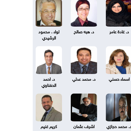
د. غادة عامر
د. هبه صالح
لواء . محمود
الرشيدي
اسماء حسني
د. محمد عدلي
د. احمد
الحفناوي
. محمد حجازي
اشرف عثمان
كريم غنيم