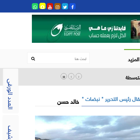
المزيد
العدد الورقى
ال رئيس التحرير " نبضات "
خالد حسن
الارشيف