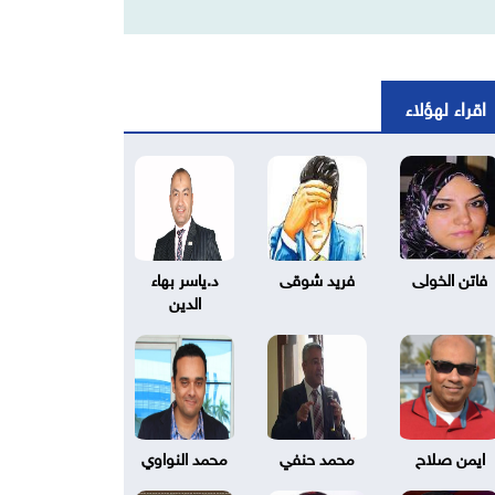
اقراء لهؤلاء
فاتن الخولى
فريد شوقى
د.ياسر بهاء
الدين
ايمن صلاح
محمد حنفي
محمد النواوي