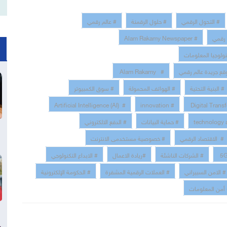
# التحول الرقمي
# حلول الرقمنة
# عالم رقمي
 رقمي
# Alam Rakamy Newspaper
نولوجيا المعلومات
قع جريدة عالم رقمي
# Alam Rakamy
# البنية التحتية
# الهواتف المحمولة
# سوق الكمبيوتر
# Artificial Intelligence (AI)
# innovation
# حماية البيانات
# الدفع الالكتروني
# الاقتصاد الرقمي
# خصوصية مستخدمى الانترنت
# الشركات الناشئة
#ريادة الاعمال
# الابداع التكنولوجي
# الامن السبيراني
# العملات الرقمية المشفرة
# الحكومة الإلكترونية
أمن المعلومات