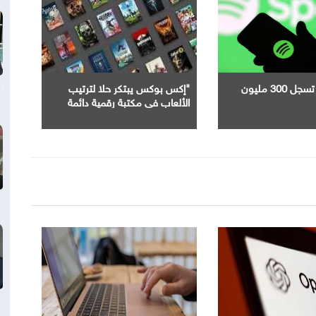
"سبوتيفاي" تسجل 300 مليون
"إكس بوكس يبتكر حلا لترتيب
الألعاب في مكتبة رقمية دائمة