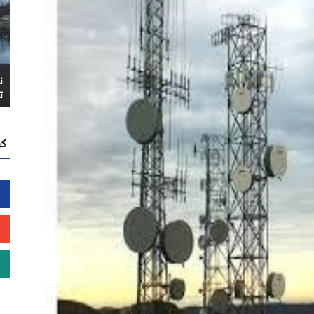
ن
ت
كن