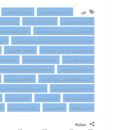
تاج:
# تكنولوجيا المعلومات
# شبكات الاتصالات
# التدريب التكنولوجي
# بناء القدرات الرقمية
# جريدة عالم
# خالد حسن رئيس تحرير جريدة عالم رقمي
# وزير الاتصالات وتك
# الكاتب الصحفي خالد حسن رئيس تحرير جريدة عالم رقمي
# مو
# مبادرة جريدة عالم رقمي بالجامعات
# الالعاب الالكترونية
# تطبيق عالم رقمي
# Alam Rakamy APP
# Digital Transformation
# ثقافة الابداع والابتكار
# technology and communication Information
# تحفيز الابتكار الرقمي وريادة الأعمال
# التجارة الإلكترونية
# شبكات التواصل الاجتماعي
# خدمات شبكات الجيل الخامس 5G
# المنصات الرقمية
# المستخدمين
# العمل عن بعد
# المدن الذكية
# الميتافيرس
# رقمنة المؤسسات
# 
مشاركة