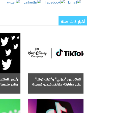
أخبار ذات صلة
اتفاق بين "ديزني" و"تيك توك"
رئيس المنت
على مشاركة مقاطع فيديو قصيرة
يغادر منصبه 