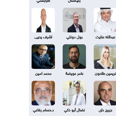
عبدالله عنايت
بول دونلي
اشرف يحيى
نريمين طاحون
عامر عويضة
محمد امين
جريج داى
نضال أبو ذكي
د.حسام رفاعي