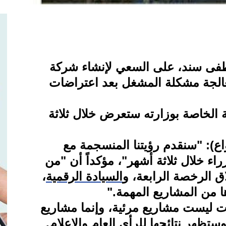
صطفى سند، على السعي لإنشاء شركة
عالجة مشكلة المشغل بعد اعتراضات
ة الخاصة بوزارته ستعرض خلال ثلاثة
(واع): "سنقدم رؤيتنا المنسجمة مع
اء خلال ثلاثة أشهر"، مؤكداً أن "من
اق الرخصة الرابعة، و
السيادة الرقمية
،
ا من المشاريع المهمة
".
ت ليست مشاريع مرئية، وإنما مشاريع
تظهر نتائجها للرأي العام والإعلام
.