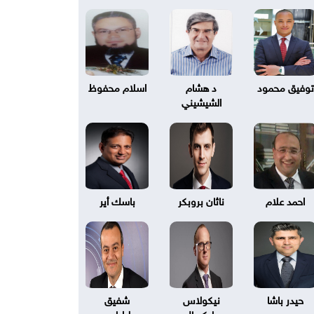
توفيق محمود
د هشام
اسلام محفوظ
الشيشيني
احمد علام
ناثان بروبكر
باسك أير
حيدر باشا
نيكولاس
شفيق
بليكسال
طرابلسي