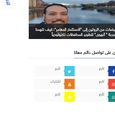
بضات من الروتين إلى "الاستثمار المغامر": كيف تلهمنا
جربة " آنهوي" لتطوير المحافظات تكنولوجياً
 على تواصل دائم معانا
تابع
تابع
تابع
اشترك
تابع
تابع