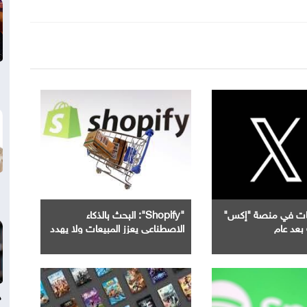
جات في منصة "إكس"
"Shopify": البحث بالذكاء
بعد عام
الاصطناعي يعزز المبيعات ولا يهدد
محركات البحث
د