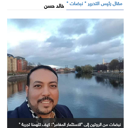
مقال رئيس التحرير " نبضات "
خالد حسن
نبضات من الروتين إلى "الاستثمار المغامر": كيف تلهمنا تجربة "