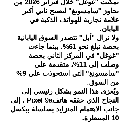
تمكنت "غوغل" خلال فبراير 2026 من
تجاوز "سامسونغ" لتصبح ثاني أكبر
علامة تجارية للهواتف الذكية في
اليابان
.
ولا تزال "أبل" تتصدر السوق اليابانية
بحصة تبلغ نحو 61%، بينما جاءت
"غوغل" في المركز الثاني بحصة
وصلت إلى 11%، متقدمة على
"سامسونغ" التي استحوذت على 9%
من السوق
.
ويُعزى هذا النمو بشكل رئيسي إلى
النجاح الذي حققه هاتف
Pixel 9a
، إلى
جانب الاهتمام المتزايد بسلسلة بيكسل
10 المنتظرة
.