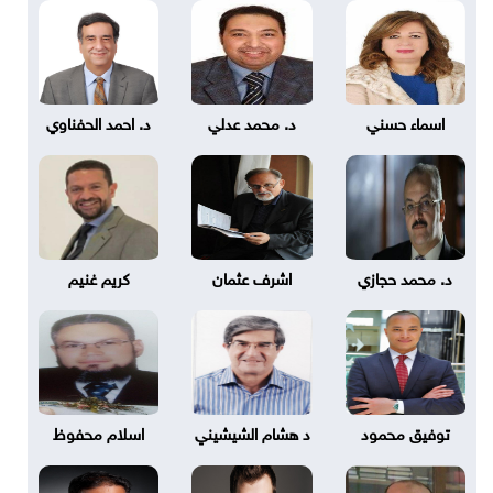
اسماء حسني
د. محمد عدلي
د. احمد الحفناوي
د. محمد حجازي
اشرف عثمان
كريم غنيم
توفيق محمود
د هشام الشيشيني
اسلام محفوظ