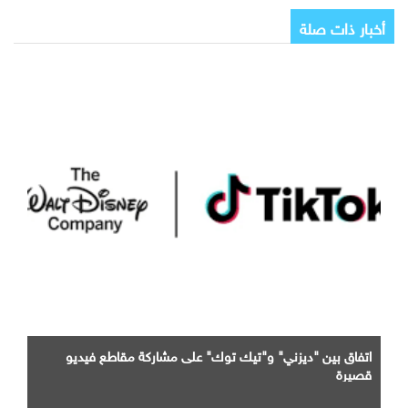
أخبار ذات صلة
اتفاق بين "ديزني" و"تيك توك" على مشاركة مقاطع فيديو
قصيرة