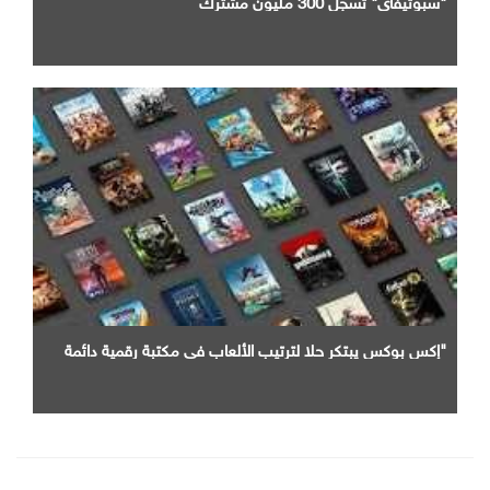
"سبوتيفاي" تسجل 300 مليون مشترك
"إكس بوكس يبتكر حلا لترتيب الألعاب في مكتبة رقمية دائمة