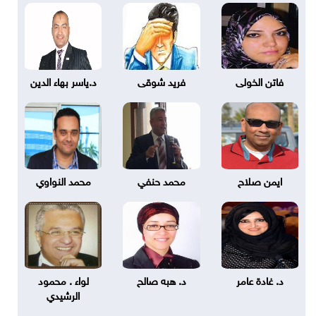
فاتن الخولى
فريد شوقى
د.ياسر بهاء الدين
ايمن صلاح
محمد حنفي
محمد النواوي
د. غادة عامر
د. هبه صالح
لواء . محمود
الرشيدي