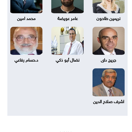
نريمين طاحون
عامر عويضة
محمد امين
جريج داى
نضال أبو ذكي
د.حسام رفاعي
اشرف صلاح الدين
مساحة إعلانية