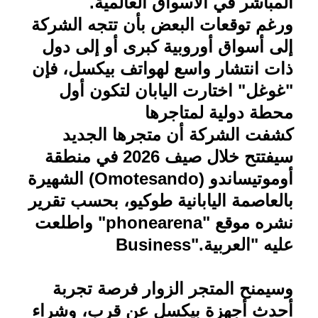
المباشر في الأسواق العالمية
.
ورغم توقعات البعض بأن تتجه الشركة
إلى أسواق أوروبية كبرى أو إلى دول
ذات انتشار واسع لهواتف بيكسل، فإن
"غوغل" اختارت اليابان لتكون أول
محطة دولية لمتاجرها
كشفت الشركة أن متجرها الجديد
سيفتتح خلال صيف 2026 في منطقة
أوموتيساندو
(Omotesando)
الشهي
رة
بالعاصمة اليابانية طوكيو، بحسب تقرير
نشره موقع
"phonearena"
واطلعت
عليه "العربية
Business".
وسيمنح المتجر الزوار فرصة تجربة
أحدث أجهزة بيكسل عن قرب، وشراء