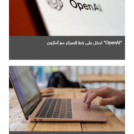
"OpenAI" تدخل علي خط الصراع مع أمازون