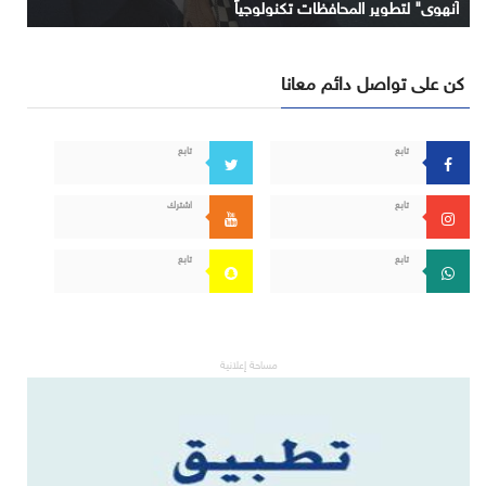
آنهوي" لتطوير المحافظات تكنولوجياً
كن على تواصل دائم معانا
تابع
تابع
تابع
اشترك
تابع
تابع
مساحة إعلانية