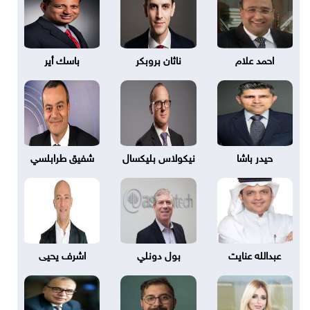
احمد علام
ناثان بروبكر
باسك أير
حيدر باشا
نيكولاس بليكسال
شفيق طرابلسي
عبدالله عنايت
بول دونلي
اشرف يحيى