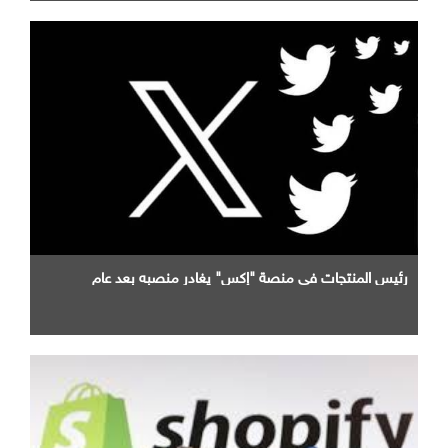
رئيس المنتجات في منصة "إكس" يغادر منصبه بعد عام