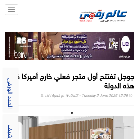
Toggle
gation
جوجل تفتتح أول متجر فعلي خارج أميركا في
هذه الدولة
العدد الورقى
Tuesday 2 June 2026 12:29 - الثلاثاء ١٧ ذو الحجة ١٤٤٧
الارشيف