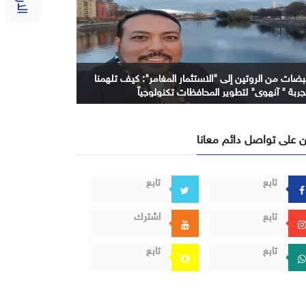
بضات من الروتين إلى "الاستثمار المغامر": كيف تلهمنا
جربة " آنهوي" لتطوير المحافظات تكنولوجياً
 على تواصل دائم معانا
تابع
تابع
تابع
اشترك
تابع
تابع