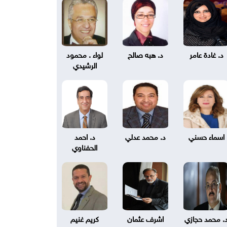
د. غادة عامر
د. هبه صالح
لواء . محمود
الرشيدي
اسماء حسني
د. محمد عدلي
د. احمد
الحفناوي
. محمد حجازي
اشرف عثمان
كريم غنيم