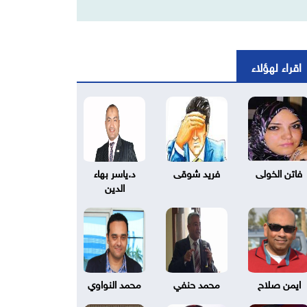
اقراء لهؤلاء
فاتن الخولى
فريد شوقى
د.ياسر بهاء
الدين
ايمن صلاح
محمد حنفي
محمد النواوي