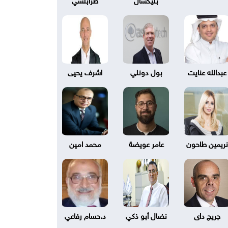
عبدالله عنايت
بول دونلي
اشرف يحيى
نريمين طاحون
عامر عويضة
محمد امين
جريج داى
نضال أبو ذكي
د.حسام رفاعي