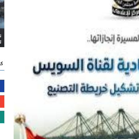
ن
ت
كن