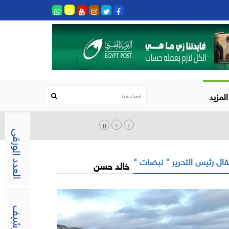
المزيد
العدد الورقى
ال رئيس التحرير " نبضات "
خالد حسن
الارشيف