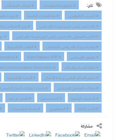
تاج:
# تكنولوجيا المعلومات
# شبكات الاتصالات
# التدريب التكنولوجي
# بناء القدرات الرقمية
# جريدة عالم
# خالد حسن رئيس تحرير جريدة عالم رقمي
# وزير الاتصالات وتك
# الكاتب الصحفي خالد حسن رئيس تحرير جريدة عالم رقمي
# مو
# مبادرة جريدة عالم رقمي بالجامعات
# الالعاب الالكترونية
# تطبيق عالم رقمي
# Alam Rakamy APP
# Digital Transformation
# ثقافة الابداع والابتكار
# technology and communication Information
# تحفيز الابتكار الرقمي وريادة الأعمال
# التجارة الإلكترونية
# شبكات التواصل الاجتماعي
# خدمات شبكات الجيل الخامس 5G
# المنصات الرقمية
# المستخدمين
# العمل عن بعد
# المدن الذكية
# الميتافيرس
# رقمنة المؤسسات
# 
مشاركة