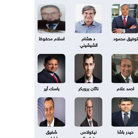
توفيق محمود
د هشام
اسلام محفوظ
الشيشيني
احمد علام
ناثان بروبكر
باسك أير
حيدر باشا
نيكولاس
شفيق
بليكسال
طرابلسي