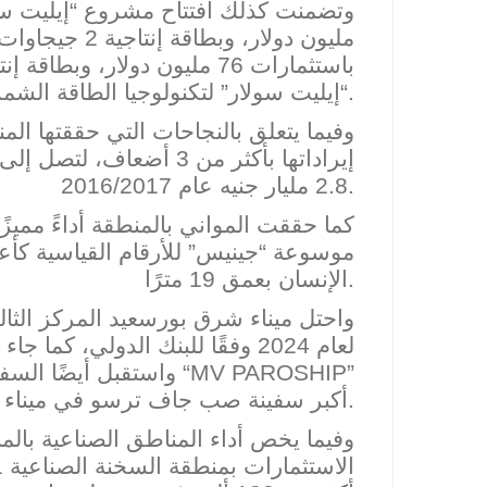
مليون دولار، وبطاقة إنتاجية 2 جيجاوات، ومشروع “إيليت
“إيليت سولار” لتكنولوجيا الطاقة الشمسية.
وفيما يتعلق بالنجاحات التي حققتها ال
2.8 مليار جنيه عام 2016/2017.
كما حققت المواني بالمنطقة أداءً ممي
موسوعة “جينيس” للأرقام القياسية كأ
الإنسان بعمق 19 مترًا.
واحتل ميناء شرق بورسعيد المركز
الثال
”
MV PAROSHIP
”، واستقبل أيضًا السفينةض “
أكبر سفينة صب جاف ترسو في ميناء مصري في أبريل 2026.
وفيما يخص أداء المناطق الصناعية بالم