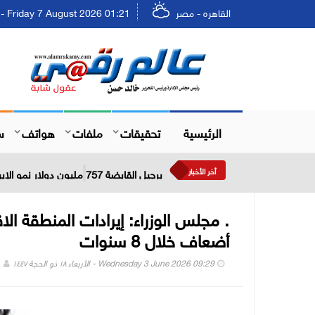
القاهره - مصر
Friday 7 August 2026 01:21 - الجمعة ٢٣ صفر ١٤٤٨
الرئيسية
تحقيقات
ملفات
هواتف
س
أخر الأخبار
برجيل القابضة 757 مليون دولار نمو الإيرادات خلال النصف الأول من عام 2026
أضعاف خلال 8 سنوات
Wednesday 3 June 2026 09:29 - الأربعاء ١٨ ذو الحجة ١٤٤٧