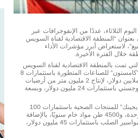
يوم الثلاثاء، عددًا من الإنفوجرافات عبر
بعنوان “المنطقة الاقتصادية لقناة السويس
ع”، لاستعراض أبرز مؤشرات الأداء
قة خلال الفترة الأخيرة.
التي تمت بالمنطقة الاقتصادية لقناة السويس
” للصناعات المتطورة باستثمارات 8
لايين دولار، لإنتاج 2 مليون متر من أرض
توسعات مركز “كادمار انترناشونال” اللوجستي باستثمارات 24 مليون دولار، وبسعة
كما شملت الافتتاحات مصنع “مودرن هايجينك” للمنتجات الصحية باستثمارات 100
مليون دولار، وبطاقة إنتاجية 1.2 مليار وحدة، و4500 طن مواد خام سنويًا، بالإضافة
إلى مصنع شركة “جو ستيل” لصناعة المواسير الصلب باستثمارات 45 مليون دولار،