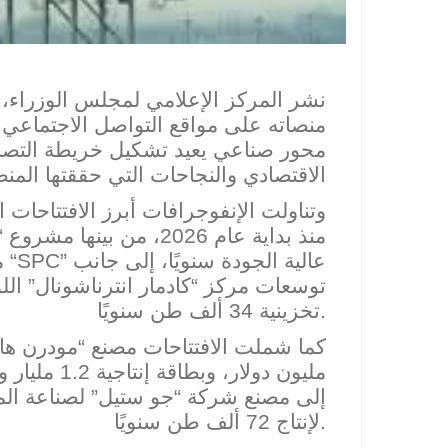
نشر المركز الإعلامي لمجلس الوزراء، ال
منصاته على مواقع التواصل الاجتماعي، 
محور صناعي يعيد ت
شكيل خريطة التصني
الاقتصادي والنجاحات التي حققتها المنط
وتناولت الإنفوجرافات أبرز الافتتاحات 
منذ بداية عام 2026، من بينها مشروع “كامستون
” عالية الجودة سنويًا، إلى جانب
SPC
يات “
م
تخزينية 34 ألف طن سنويًا.
لإنتاج 72 ألف طن سنويًا.