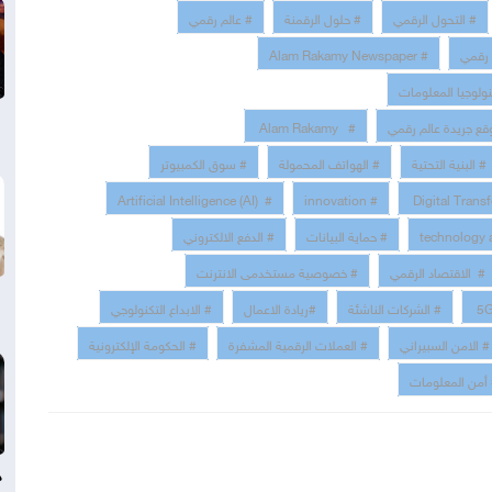
# التحول الرقمي
# حلول الرقمنة
# عالم رقمي
 رقمي
# Alam Rakamy Newspaper
نولوجيا المعلومات
قع جريدة عالم رقمي
# Alam Rakamy
# البنية التحتية
# الهواتف المحمولة
# سوق الكمبيوتر
# Artificial Intelligence (AI)
# innovation
# حماية البيانات
# الدفع الالكتروني
# الاقتصاد الرقمي
# خصوصية مستخدمى الانترنت
# الشركات الناشئة
#ريادة الاعمال
# الابداع التكنولوجي
# الامن السبيراني
# العملات الرقمية المشفرة
# الحكومة الإلكترونية
أمن المعلومات
د