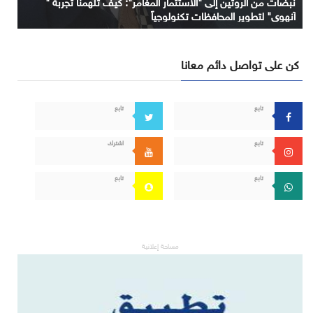
نبضات من الروتين إلى "الاستثمار المغامر": كيف تلهمنا تجربة "
آنهوي" لتطوير المحافظات تكنولوجياً
كن على تواصل دائم معانا
تابع
تابع
تابع
اشترك
تابع
تابع
مساحة إعلانية