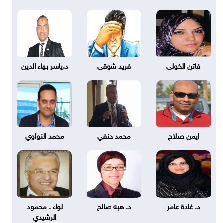
فاتن الخولى
فريد شوقى
د.ياسر بهاء الدين
ايمن صلاح
محمد حنفي
محمد النواوي
د. غادة عامر
د. هبه صالح
لواء . محمود
الرشيدي