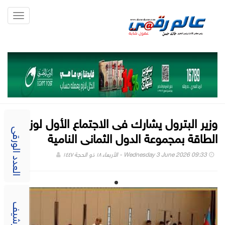
Toggle
gation
وزير البترول يشارك فى الاجتماع الأول لوزراء
الطاقة بمجموعة الدول الثمانى النامية
العدد الورقى
Wednesday 3 June 2026 09:33 - الأربعاء ١٨ ذو الحجة ١٤٤٧
الارشيف