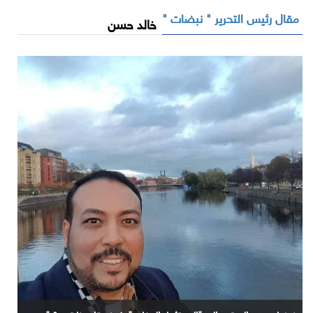
مقال رئيس التحرير " نبضات "
خالد حسن