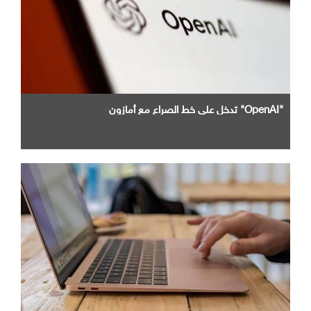
"OpenAI" تدخل علي خط الصراع مع أمازون