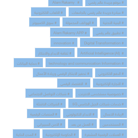
# موقع جريدة عالم رقمي
# Alam Rakamy
# مبادرة جريدة عالم رقمي بالجامعات
# الالعاب الالكترونية
# البنية التحتية
# الهواتف المحمولة
# سوق الكمبيوتر
# تطبيق عالم رقمي
# Alam Rakamy APP
# innovation
# Digital Transformation
# Artificial Intelligence (AI)
# ثقافة الابداع والابتكار
# technology and communication Information
# حماية البيانات
# الدفع الالكتروني
# تحفيز الابتكار الرقمي وريادة الأعمال
# التجارة الإلكترونية
# الاقتصاد الرقمي
# خصوصية مستخدمى الانترنت
# شبكات التواصل الاجتماعي
# خدمات شبكات الجيل الخامس 5G
# الشركات الناشئة
#ريادة الاعمال
# الابداع التكنولوجي
# المنصات الرقمية
# المستخدمين
# العمل عن بعد
# الامن السبيراني
# العملات الرقمية المشفرة
# الحكومة الإلكترونية
# المدن الذكية