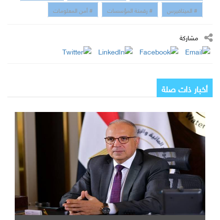
# الميتافيرس
# رقمنة المؤسسات
# أمن المعلومات
مشاركة
أخبار ذات صلة