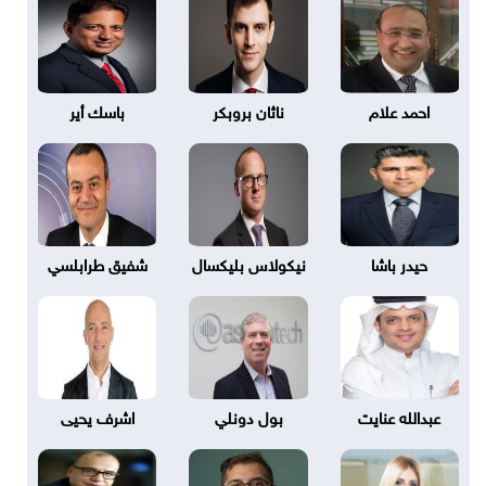
احمد علام
ناثان بروبكر
باسك أير
حيدر باشا
نيكولاس بليكسال
شفيق طرابلسي
عبدالله عنايت
بول دونلي
اشرف يحيى