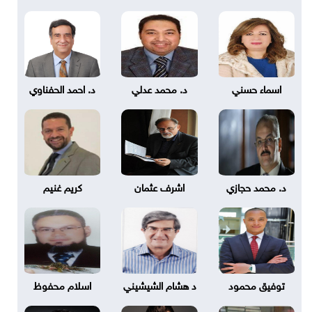
اسماء حسني
د. محمد عدلي
د. احمد الحفناوي
د. محمد حجازي
اشرف عثمان
كريم غنيم
توفيق محمود
د هشام الشيشيني
اسلام محفوظ