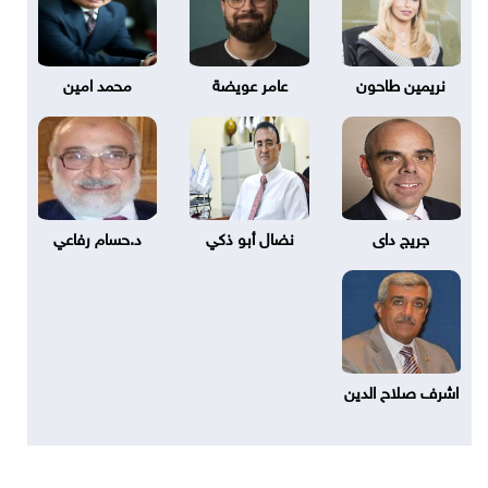
نريمين طاحون
عامر عويضة
محمد امين
جريج داى
نضال أبو ذكي
د.حسام رفاعي
اشرف صلاح الدين