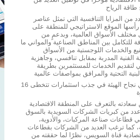
د من المزايا التنافسية التي تمثل عناصر
أسها الموقع الاستراتيجي للمنطقة على
 مختلف الأسواق العالمية، وبدعمٍ من
افة للتكامل بين المناطق الصناعية والمواني ما
ع والخدمات ال
لوجستية من الأسواق
لة الفنية المدربة بمقابل تنافسي، وجاهزية
ي لتقديم الخدمات للمستثمرين بطريقة
وأكد أن هذه المزايا وغيرها ساهمت في نجاح الهيئة في جذب استثمارات تتخطى 16
عادته بالتعرف على المنطقة الاقتصادية
 عدد من كبريات الشركات السويدية بالسوق
في قطاعات صناعة المركبات، والأدوية،
ية، كما ترغب العديد من الشركات بقطاعات
ادية قن
اة السويس، نظرًا لما حققته من