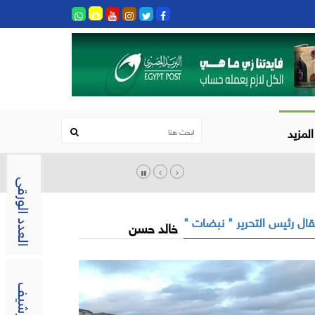
المزيد
العدد الورقى
ال رئيس التحرير " نبضات "
خالد حسن
الارشيف