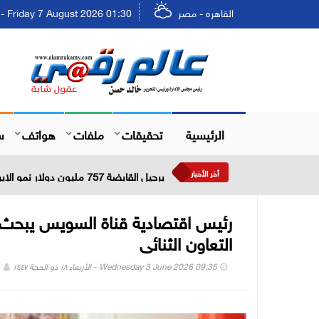
القاهره - مصر
Friday 7 August 2026 01:30 - الجمعة ٢٣ صفر ١٤٤٨
الرئيسية
تحقيقات
ملفات
هواتف
س
أخر الأخبار
برجيل القابضة 757 مليون دولار نمو الإيرادات خلال النصف الأول من عام 2026
رئيس اقتصادية قناة السويس يبحث 
التعاون الثنائى
Wednesday 3 June 2026 09:35 - الأربعاء ١٨ ذو الحجة ١٤٤٧