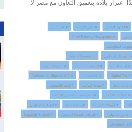
ا اعتزاز بلاده بتعميق التعاون مع مصر لا
# التحول الرقمي
# حلول الرقمنة
# عالم رقمي
 رقمي
# Alam Rakamy Newspaper
نولوجيا المعلومات
قع جريدة عالم رقمي
# Alam Rakamy
# البنية التحتية
# الهواتف المحمولة
# سوق الكمبيوتر
# Artificial Intelligence (AI)
# innovation
# حماية البيانات
# الدفع الالكتروني
# الاقتصاد الرقمي
# خصوصية مستخدمى الانترنت
# الشركات الناشئة
#ريادة الاعمال
# الابداع التكنولوجي
# الامن السبيراني
# العملات الرقمية المشفرة
# الحكومة الإلكترونية
أمن المعلومات