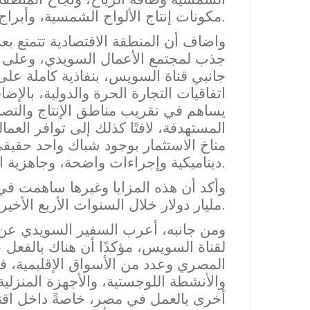
مكونات إنتاج الألواح الشمسية، وأبراج طاقة الرياح.
واضاف أن المنطقة الاقتصادية تتمتع بعد
جذب لمجتمع الأعمال السويدي، وعلى ر
جانبي قناة السويس، بنفاذية كاملة على
اتفاقيات التجارة الحرة والدولية، بالإض
يساهم في تقريب مناطق الإنتاج والتصني
المستهدفة، لافتًا كذلك إلى توافر العما
مناخ الاستثمار بوجود شباك واحد حقيق
وإجراءات واضحة، وجاهزية البنية التحتية والمرافق بمواصفات عالمية.
ديناميكية
مليار دولار خلال السنوات الأربع الأخيرة.
ومن جانبه، أعرب السفير السويدي عن س
لقناة السويس، مؤكدًا أن هناك بالفعل
المصري و
عدد من الأسواق الإقليمية، 
والأنشطة اللوجستية، والأجهزة المنزل
أخرى بالعمل في مصر، خاصةً داخل اقتص