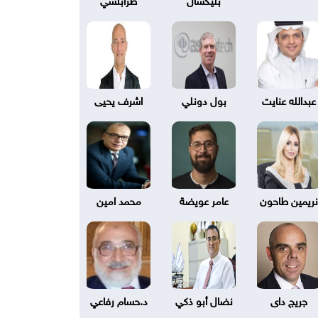
عبدالله عنايت
بول دونلي
اشرف يحيى
نريمين طاحون
عامر عويضة
محمد امين
جريج داى
نضال أبو ذكي
د.حسام رفاعي