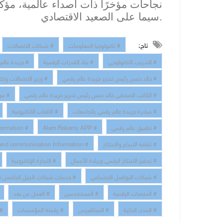
نجاحات مؤخرًا ذات أصداء عالمية، مؤكدً
سيما على الصعيد الاقتصادي.
تاج:
# تكنولوجيا المعلومات
# شبكات الاتصالات
# التدريب التكنولوجي
# بناء القدرات الرقمية
# جريدة عالم
# خالد حسن رئيس تحرير جريدة عالم رقمي
# وزير الاتصالات وتك
# الكاتب الصحفي خالد حسن رئيس تحرير جريدة عالم رقمي
# مو
# مبادرة جريدة عالم رقمي بالجامعات
# الالعاب الالكترونية
# تطبيق عالم رقمي
# Alam Rakamy APP
# Digital Transformation
# ثقافة الابداع والابتكار
# technology and communication Information
# تحفيز الابتكار الرقمي وريادة الأعمال
# التجارة الإلكترونية
# شبكات التواصل الاجتماعي
# خدمات شبكات الجيل الخامس 5G
# المنصات الرقمية
# المستخدمين
# العمل عن بعد
# المدن الذكية
# الميتافيرس
# رقمنة المؤسسات
# 