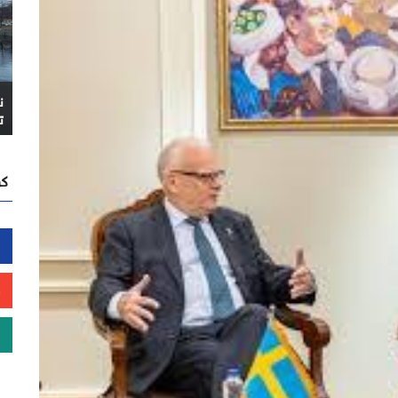
ن
ت
كن