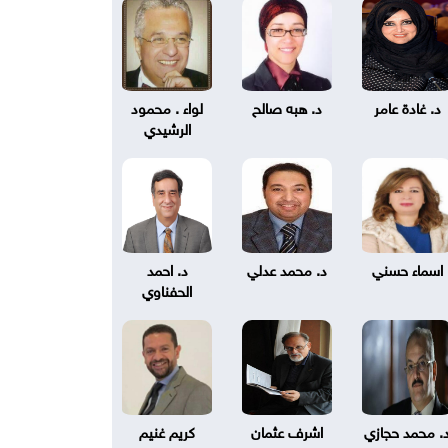
د. غادة عامر
د. هبه صالح
لواء . محمود
الرشيدي
اسماء حسني
د. محمد عدلي
د. احمد
الحفناوي
. محمد حجازي
اشرف عثمان
كريم غنيم