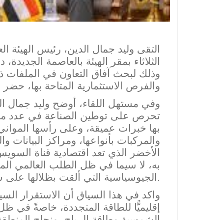
التقى وليد جمال ال
دين، رئيس الهيئة الع
الثلاثاء بمقر الهيئة بالعاصمة الجديدة،
وذلك لبحث آفاق التعاون في الملفات ذا
والفرص الاستثمارية المتاحة بها، حضر ال
وفي مستهل اللقاء، أوضح وليد جمال الد
تحرص على توطين الصناعة في عدد من
بها خبرات عميقة، وعلى رأسها المواني
والمركبات بأنواعها، ومراكز البيانات والب
الأخضر الذي تعد اقتصادية قناة السويس مر
به، لا سيما في ظل الطلب العالمي المت
الجيوسياسية التي ألقت بظلالها على سلاسل الإمداد من الوقود التقليدي.
واكد في هذا السياق أن الاستقرار الس
إقليميًّا للطاقة المتجددة، خاصةً ف
ي ظل م
الشمسية وطاقة الرياح، ونجاح المنطقة 