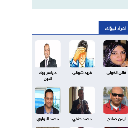
اقراء لهؤلاء
فاتن الخولى
فريد شوقى
د.ياسر بهاء
الدين
ايمن صلاح
محمد حنفي
محمد النواوي