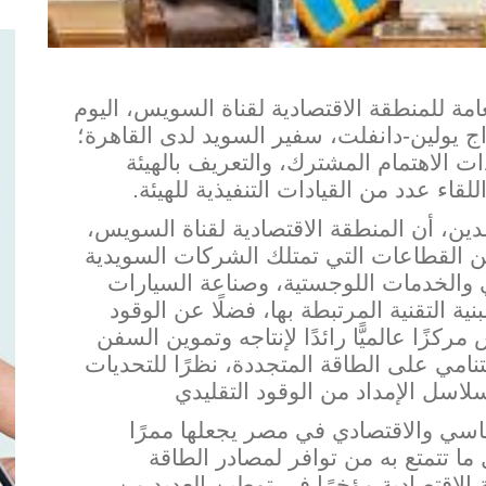
امة للمنطقة الاقتصادية لقناة السويس، اليوم
 داج يولين-دانفلت، سفير السويد لدى القاهرة؛
ت الاهتمام المشترك، والتعريف بالهيئة
لقاء عدد من القيادات التنفيذية للهيئة.
ين، أن المنطقة الاقتصادية لقناة السويس،
 القطاعات ا
لتي تمتلك الشركات السويدية
 والخدمات اللوجستية، وصناعة السيارات
نية التقنية المرتبطة بها، فضلًا عن الوق
ود
كزًا عالميًّا رائدًا لإنتاجه وتموين السفن
نامي على الطاقة المتجددة، نظرًا للتحديات
ياسي والاقتصادي في مصر يجعلها ممرًا
ا تتمتع به من توافر لمصادر الطاقة
الاقتصادية مؤخرًا في توطين العديد من