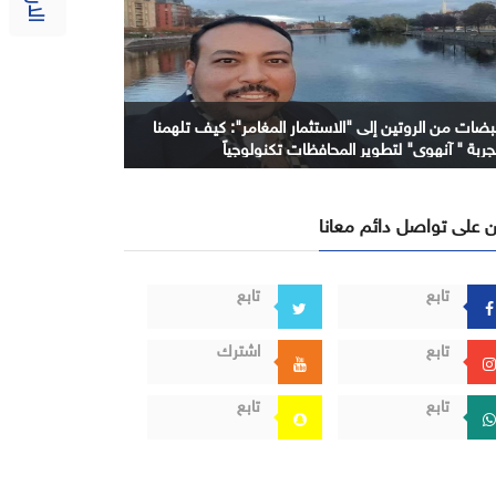
بضات من الروتين إلى "الاستثمار المغامر": كيف تلهمنا
جربة " آنهوي" لتطوير المحافظات تكنولوجياً
 على تواصل دائم معانا
تابع
تابع
تابع
اشترك
تابع
تابع