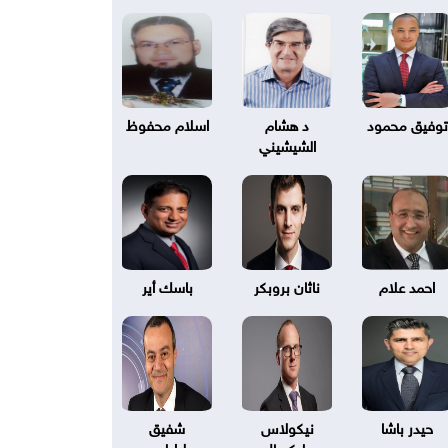
توفيق محمود
د هشام
اسلام محفوظ
الشيشيني
احمد علام
ناثان بروبكر
باسك أير
حيدر باشا
نيكولاس
شفيق
بليكسال
طرابلسي