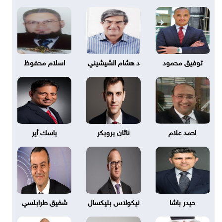
توفيق محمود
د هشام الشيشيني
اسلام محفوظ
احمد علام
ناثان بروبكر
باسك أير
حيدر باشا
نيكولاس بليكسال
شفيق طرابلسي