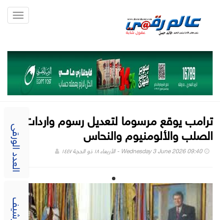
Toggle
gation
ترامب يوقع مرسوما لتعديل رسوم واردات
الصلب والألومنيوم والنحاس
العدد الورقى
Wednesday 3 June 2026 09:40 - الأربعاء ١٨ ذو الحجة ١٤٤٧
الارشيف