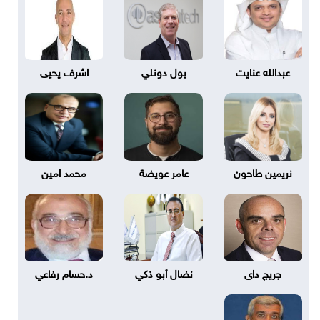
عبدالله عنايت
بول دونلي
اشرف يحيى
نريمين طاحون
عامر عويضة
محمد امين
جريج داى
نضال أبو ذكي
د.حسام رفاعي