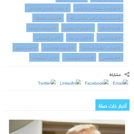
# خصوصية مستخدمى الانترنت
# شبكات التواصل الاجتماعي
# خدمات شبكات الجيل الخامس 5G
# الشركات الناشئة
#ريادة الاعمال
# الابداع التكنولوجي
# المنصات الرقمية
# المستخدمين
# العمل عن بعد
# الامن السبيراني
# العملات الرقمية المشفرة
# الحكومة الإلكترونية
# المدن الذكية
# الميتافيرس
# رقمنة المؤسسات
# أمن المعلومات
مشاركة
أخبار ذات صلة