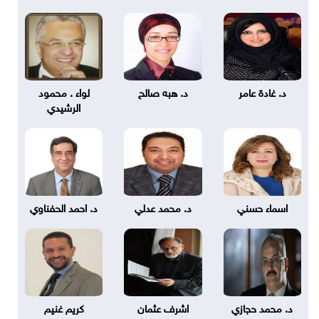
د. غادة عامر
د. هبه صالح
لواء . محمود
الرشيدي
اسماء حسني
د. محمد عدلي
د. احمد الحفناوي
د. محمد حجازي
اشرف عثمان
كريم غنيم