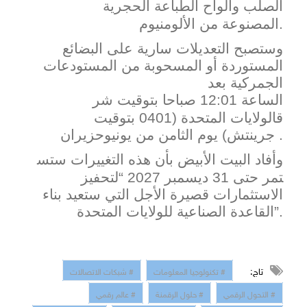
الصلب
وألواح
الطباعة
الحجرية
.
المصنوعة
من
الألومنيو
م
وستصبح التعديلات سارية على البضائع
المستوردة ​أو المسحوبة من المستودعات
الجمركية بعد ​
الساعة
12:01
صباحا
بتوقيت
شر
ق
الولايات
المتحدة
(0401
بتوقيت
.
جرينتش
)
يوم
الثامن
من
يونيو
حز
يران
وأفاد البيت الأبيض
بأن
​هذه
التغييرات
ستس
تمر
حتى
31 ​ديسمبر 2027 “لتحفيز
الاستثمارات قصيرة الأجل التي ستعيد بناء ​
القاعدة الصناعية للولايات المتحدة”.
تاج:
# تكنولوجيا المعلومات
# شبكات الاتصالات
# التحول الرقمي
# حلول الرقمنة
# عالم رقمي