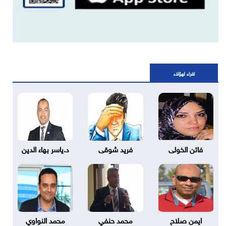
اقراء لهؤلاء
فاتن الخولى
فريد شوقى
د.ياسر بهاء الدين
ايمن صلاح
محمد حنفي
محمد النواوي