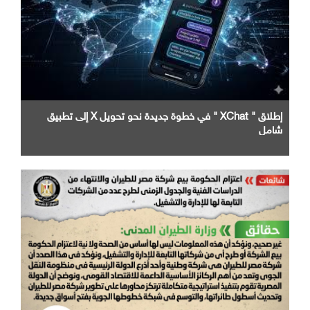
إطلاق " XChat " في خطوة جديدة نحو تحويل X إلى تطبيق
شامل