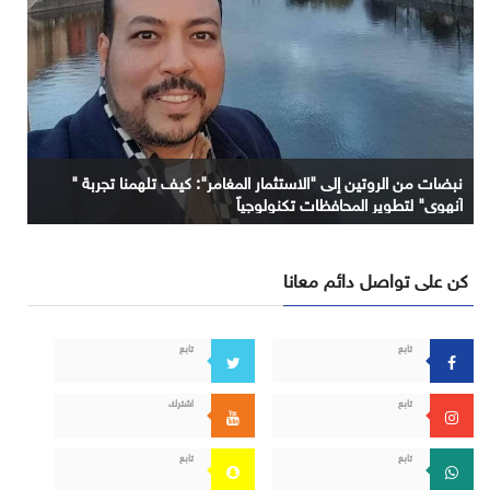
نبضات من الروتين إلى "الاستثمار المغامر": كيف تلهمنا تجربة "
آنهوي" لتطوير المحافظات تكنولوجياً
كن على تواصل دائم معانا
تابع
تابع
تابع
اشترك
تابع
تابع