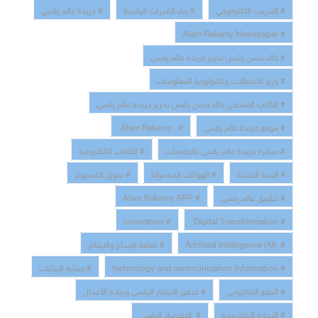
# التدريب التكنولوجي
# بناء القدرات الرقمية
# جريدة عالم رقمي
# Alam Rakamy Newspaper
# خالد حسن رئيس تحرير جريدة عالم رقمي
# وزير الاتصالات وتكنولوجيا المعلومات
# الكاتب الصحفي خالد حسن رئيس تحرير جريدة عالم رقمي
# موقع جريدة عالم رقمي
# Alam Rakamy
# مبادرة جريدة عالم رقمي بالجامعات
# الالعاب الالكترونية
# البنية التحتية
# الهواتف المحمولة
# سوق الكمبيوتر
# تطبيق عالم رقمي
# Alam Rakamy APP
# innovation
# Digital Transformation
# Artificial Intelligence (AI)
# ثقافة الابداع والابتكار
# technology and communication Information
# حماية البيانات
# الدفع الالكتروني
# تحفيز الابتكار الرقمي وريادة الأعمال
# التجارة الإلكترونية
# الاقتصاد الرقمي