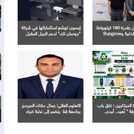
محطات شحن بقدرة 180 كيلوواط:
إبسون توسّع استثماراتها في شركة
راية للمباني الذكية وSungrow
"جوسان تك" لدعم الجيل المقبل
تعززان مكانة Electra كأسرع شبكة
من تقنيات التصنيع المتقدمة
ت الكهربائية في مصر
المبتكرين : غلق باب
التعليم العالي: جمال ملاك المبرمج
 " نُعيد.. نُبدع..
بجامعة قنا ينضم إلى نخبة خبراء
Microsoft Access عالميًا