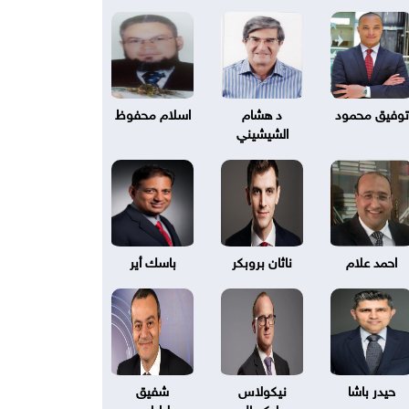
توفيق محمود
د هشام
اسلام محفوظ
الشيشيني
احمد علام
ناثان بروبكر
باسك أير
حيدر باشا
نيكولاس
شفيق
بليكسال
طرابلسي