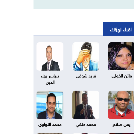
اقراء لهؤلاء
فاتن الخولى
فريد شوقى
د.ياسر بهاء
الدين
ايمن صلاح
محمد حنفي
محمد النواوي