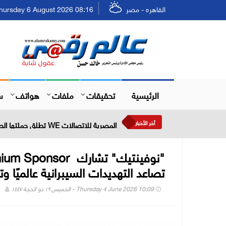
القاهره - مصر
Thursday 6 August 2026 08:16 - الخميس ٢٢ صفر ٤٨
الرئيسية
تحقيقات
ملفات
هواتف
س
أخر الأخبار
المصرية للاتصالات WE تطلق حملتها الصيفية بعروض حصرية وجوائز نقدية تصل إلى مليوني جنيه
تصاعد التهديدات السيبرانية عالميًا 
Thursday 4 June 2026 10:09 - الخميس ١٩ ذو الحجة ١٤٤٧