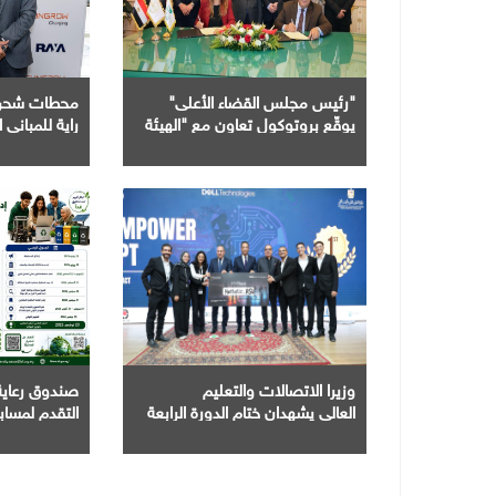
"رئيس مجلس القضاء الأعلى"
يوقّع بروتوكول تعاون مع "الهيئة
القومية للبريد" لتقديم خدمة
الإعلان الإلكتروني المسجل
لشحن المركبا
وزيرا الاتصالات والتعليم
صندوق رعاية 
العالي يشهدان ختام الدورة الرابعة
التقدم لمسابقة
من مبادرة بناء قدرات الجامعات
نَبني "
في مجال الذكاء الاصطناعي