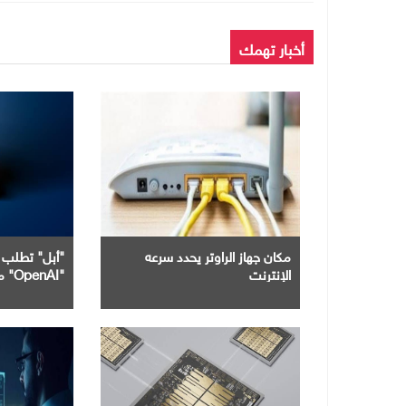
أخبار تهمك
مكان جهاز الراوتر يحدد سرعه
"أبل" تطلب 
الإنترنت
"OpenAI" من اختراق بياناتها