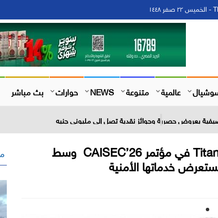
١٤
وشيال
عالمية
متنوعة
NEWS
حوارات
بث مباشر
"نوفينتيك" تشارك Titanium Sponsor في مؤتمر CAISEC’26 وسط
مق
وتستعرض خدماتها الأمنية