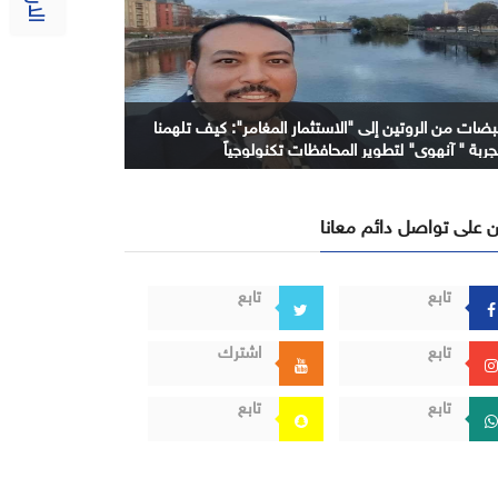
بضات من الروتين إلى "الاستثمار المغامر": كيف تلهمنا
جربة " آنهوي" لتطوير المحافظات تكنولوجياً
 على تواصل دائم معانا
تابع
تابع
تابع
اشترك
تابع
تابع