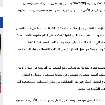
وقال مصطفى إن مشاركة الشركة بصفة Titanium Sponsor تعكس التزام Noventiq بدعم جهود تعزيز الأمن الرقمي وتمكين
يرًا إلى أن الأمن السيبراني لم يعد مجرد عنصر تقني، بل أصبح ركيزة
رات متقدمة تؤهلها لتقديم حلول متكاملة لمختلف القطاعات، بما في ذلك القطاع
ة، والصناعة، موضحًا أن الشركة تعتمد على كوادر بشرية عالية الكفاءة
 التي تساعد العملاء على مواجهة المخاطر السيبرانية بكفاءة
واستباقية. و في هذا الصدد، أعلن مصطفي علي اعتماد شركة Noventiq من قبل الجهاز القومي لتنظيم الاتصالات NTRA كمقدم
توسيع نطاق حلولها بما يتماشى مع المتغيرات العالمية في مجال الأمن
لمؤسسات أصبحا عنصرين حاسمين في حماية مستقبل الأعمال والتحول
لاء والحضور المشاركين في الفعاليات من خلال الجلسات المتخصصة التي
عام للشركة في مصر.
واختتم مصطفى تصريحاته بالتأكيد على أن المشاركة في CAISEC’26 تمثل فرصة مهمة لتعزيز التعاون مع مختلف الأطراف المعنية