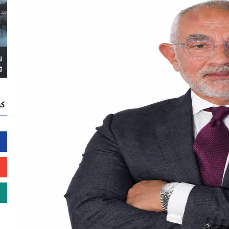
ن
ت
كن