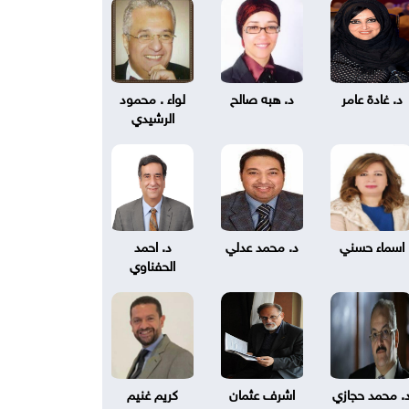
د. غادة عامر
د. هبه صالح
لواء . محمود
الرشيدي
اسماء حسني
د. محمد عدلي
د. احمد
الحفناوي
. محمد حجازي
اشرف عثمان
كريم غنيم