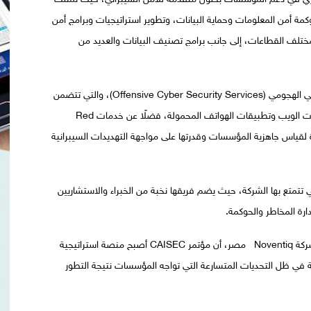
من المعلومات وحماية البيانات، وتطوير استراتيجيات وبرامج أمن
ختلف القطاعات، إلى جانب برامج تصنيف البيانات والعديد من
كما تقدم الشركة مجموعة متكاملة من خدمات الأمن السيبراني الهجومي (Offensive Cyber Security Services)، والتي تتضمن
اختبارات الاختراق الداخلي والخارجي، واختبارات اختراق تطبيقات الويب وتطبيقات الهواتف المحمولة، فضلًا عن خدمات Red
معقدة لقياس جاهزية المؤسسات وقدرتها على مواجهة التهديدات السيبرانية
ي تتمتع بها الشركة، حيث يضم فريقها نخبة من الخبراء والاستشاريين
ارة المخاطر والحوكمة.
من جهته أكد المهندس محمد مصطفى، الرئيس التنفيذي لشركة Noventiq مصر، أن مؤتمر CAISEC أصبح منصة استراتيجية
ة في ظل التحديات المتسارعة التي تواجه المؤسسات نتيجة التطور