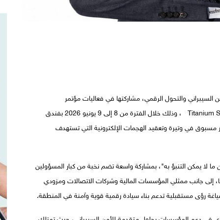
صة في مجال الأمن السيبراني والتحول الرقمي، مشاركتها في فعاليات مؤتمر
CAISEC’26 للأمن السيبراني وأمن المعلومات، كـ Titanium Sponsor ، وذلك خلال الفترة من 8 إلى 9 يونيو 2026 بفندق
ر مسبوق في وتيرة وتعقيد الهجمات الإلكترونية التي تستهدف
ن ما لا يمكن التنبؤ به"، بمشاركة واسعة تضم نخبة من كبار المسؤولين
جيا، إلى جانب ممثلي المؤسسات المالية وشركات الاتصالات ومزودي
صياغة رؤى مستقبلية تدعم بناء سيادة رقمية قوية وآمنة في المنطقة.
 من دورها المحوري في دعم المؤسسات بحلول متقدمة للأمن السيبراني، حيث تمتلك