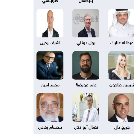
عبدالله عنايت
بول دونلي
اشرف يحيى
نريمين طاحون
عامر عويضة
محمد امين
جريج داى
نضال أبو ذكي
د.حسام رفاعي