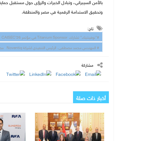
بالأمن السيبراني، وتبادل الخبرات والرؤى حول مستقبل حماية 
وتحقيق الاستدامة الرقمية في مصر والمنطقة.
تاج:
#"نوفينتيك" تشارك Titanium Sponsor في مؤتمر CAISEC’26 وسط تصاعد التهديدات السيبرانية عالميًا وتستعرض خدماتها الأمنية
# المهندس محمد مصطفى، الرئيس التنفيذي لشركة Noventiq مصر،
مشاركة
أخبار ذات صلة