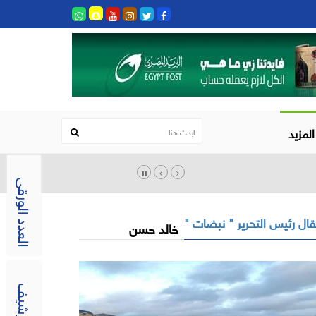
المزيد
العدد الورقى
ال رئيس التحرير " نبضات "
خالد حسن
الارشيف