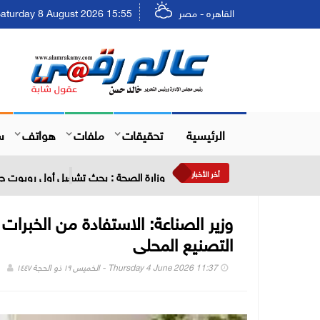
القاهره - مصر
Saturday 8 August 2026 15:55 - السبت ٢٤ صفر ٤٤٨
الرئيسية
تحقيقات
ملفات
هواتف
س
أخر الأخبار
وزارة الصحة : بحث تشغيل أول روبوت جر
وزير الصناعة: الاستفادة من الخبرات 
التصنيع المحلى
Thursday 4 June 2026 11:37 - الخميس ١٩ ذو الحجة ١٤٤٧