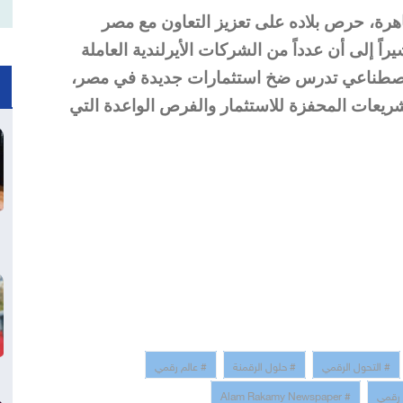
لقاهرة، حرص بلاده على تعزيز التعاون مع مصر
اً إلى أن عدداً من الشركات الأيرلندية العاملة
 الاصطناعي تدرس ضخ استثمارات جديدة في مصر،
تشريعات المحفزة للاستثمار والفرص الواعدة التي
# التحول الرقمي
# حلول الرقمنة
# عالم رقمي
 رقمي
# Alam Rakamy Newspaper