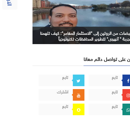
بضات من الروتين إلى "الاستثمار المغامر": كيف تلهمنا
جربة " آنهوي" لتطوير المحافظات تكنولوجياً
 على تواصل دائم معانا
تابع
تابع
تابع
اشترك
تابع
تابع