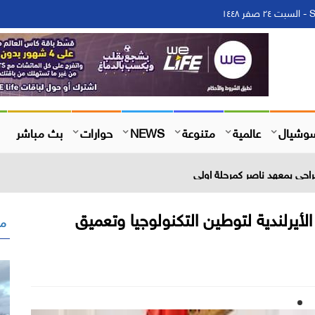
١
وشيال
عالمية
متنوعة
NEWS
حوارات
بث مباشر
احي بمعهد ناصر كمرحلة اولي
الأيرلندية لتوطين التكنولوجيا وتعميق
مق