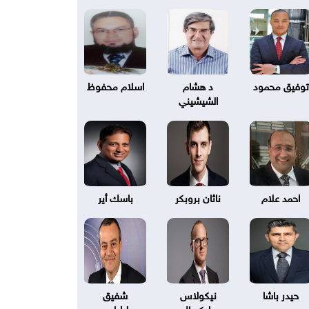
توفيق محمود
د هشام
اسلام محفوظ
الشيشيني
احمد علام
ناثان بروبكر
باسك أير
حيدر باشا
نيكولاس
شفيق
بليكسال
طرابلسي