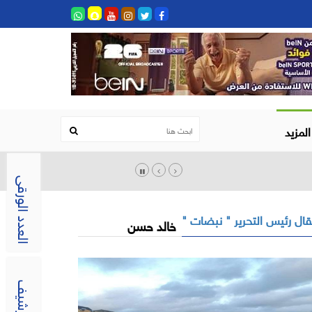
المزيد
العدد الورقى
ال رئيس التحرير " نبضات "
خالد حسن
الارشيف