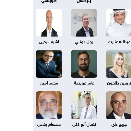
عبدالله عنايت
بول دونلي
اشرف يحيى
نريمين طاحون
عامر عويضة
محمد امين
جريج داى
نضال أبو ذكي
د.حسام رفاعي