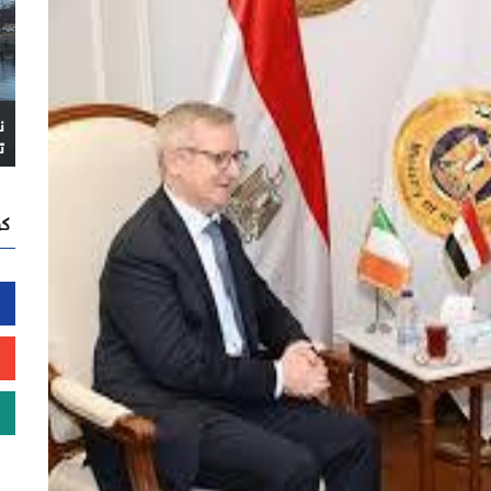
ن
ت
كن