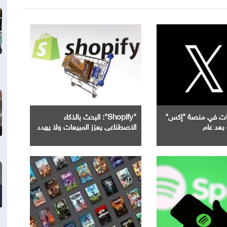
جات في منصة "إكس"
"Shopify": البحث بالذكاء
بعد عام
الاصطناعي يعزز المبيعات ولا يهدد
محركات البحث