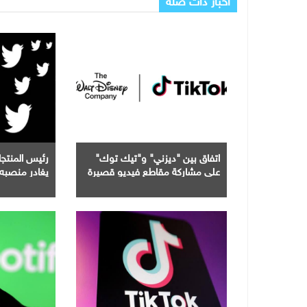
اتفاق بين "ديزني" و"تيك توك"
رئيس المنت
على مشاركة مقاطع فيديو قصيرة
يغادر منصبه 