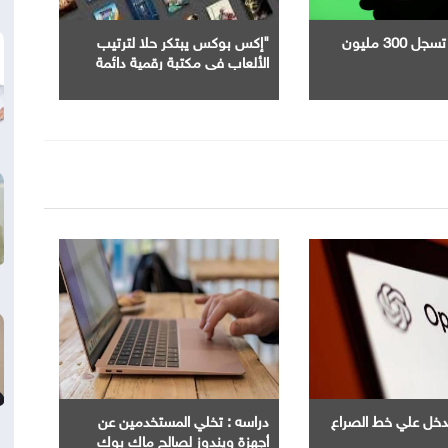
"سبوتيفاي" تسجل 300 مليون
"إكس بوكس يبتكر حلا لترتيب
الألعاب في مكتبة رقمية دائمة
Ope" تدخل علي خط الصراع
دراسه : تخلي المستخدمين عن
أجهزة ويندوز لصالح ماك بوك