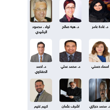
د. غادة عامر
د. هبه صالح
لواء . محمود
الرشيدي
اسماء حسني
د. محمد عدلي
د. احمد
الحفناوي
. محمد حجازي
اشرف عثمان
كريم غنيم