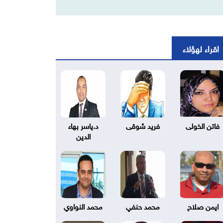
اقراء لهؤلاء
فاتن الخولى
فريد شوقى
د.ياسر بهاء
الدين
ايمن صلاح
محمد حنفي
محمد النواوي