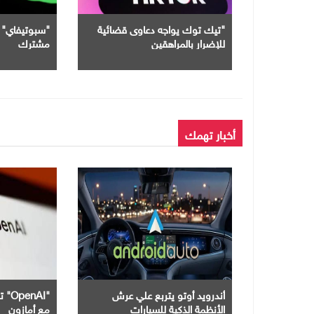
"تيك توك يواجه دعاوى قضائية
للإضرار بالمراهقين
مشترك
أخبار تهمك
أندرويد أوتو يتربع علي عرش
"nAI
الأنظمة الذكية للسيارات
مع أمازون