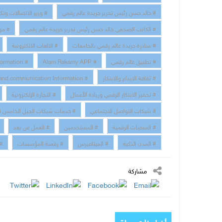
# خالد حسن رئيس تحرير جريدة عالم رقمي
# وزير الاتصالات وتك
# الكاتب الصحفي خالد حسن رئيس تحرير جريدة عالم رقمي
# مو
# مبادرة جريدة عالم رقمي بالجامعات
# الالعاب الالكترونية
# تطبيق عالم رقمي
# Alam Rakamy APP
# Digital Transformation
# ثقافة الابداع والابتكار
# technology and communication Information
# تحفيز الابتكار الرقمي وريادة الأعمال
# التجارة الإلكترونية
# شبكات التواصل الاجتماعي
# خدمات شبكات الجيل الخامس 5G
# المنصات الرقمية
# المستخدمين
# العمل عن بعد
# المدن الذكية
# الميتافيرس
# رقمنة المؤسسات
# 
مشاركة
أخبار ذات صلة