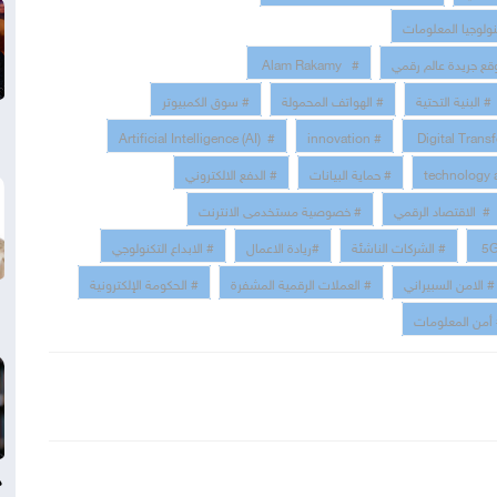
نولوجيا المعلومات
قع جريدة عالم رقمي
# Alam Rakamy
# البنية التحتية
# الهواتف المحمولة
# سوق الكمبيوتر
# Artificial Intelligence (AI)
# innovation
# حماية البيانات
# الدفع الالكتروني
# الاقتصاد الرقمي
# خصوصية مستخدمى الانترنت
# الشركات الناشئة
#ريادة الاعمال
# الابداع التكنولوجي
# الامن السبيراني
# العملات الرقمية المشفرة
# الحكومة الإلكترونية
أمن المعلومات
د