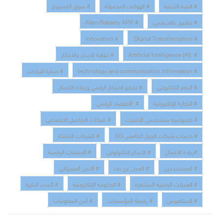
# البنية التحتية
# الهواتف المحمولة
# سوق الكمبيوتر
# تطبيق عالم رقمي
# Alam Rakamy APP
# innovation
# Digital Transformation
# Artificial Intelligence (AI)
# ثقافة الابداع والابتكار
# technology and communication Information
# حماية البيانات
# الدفع الالكتروني
# تحفيز الابتكار الرقمي وريادة الأعمال
# التجارة الإلكترونية
# الاقتصاد الرقمي
# خصوصية مستخدمى الانترنت
# شبكات التواصل الاجتماعي
# خدمات شبكات الجيل الخامس 5G
# الشركات الناشئة
#ريادة الاعمال
# الابداع التكنولوجي
# المنصات الرقمية
# المستخدمين
# العمل عن بعد
# الامن السبيراني
# العملات الرقمية المشفرة
# الحكومة الإلكترونية
# المدن الذكية
# الميتافيرس
# رقمنة المؤسسات
# أمن المعلومات