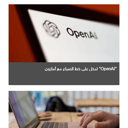
"OpenAI" تدخل علي خط الصراع مع أمازون