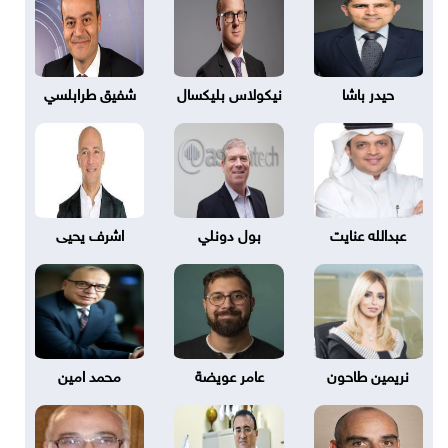
حيدر باشا
نيكولاس بليكسال
شفيق طرابلسي
عبدالله عنايت
بول دونلي
اشرف يحيى
نريمين طاحون
عامر عويضة
محمد امين