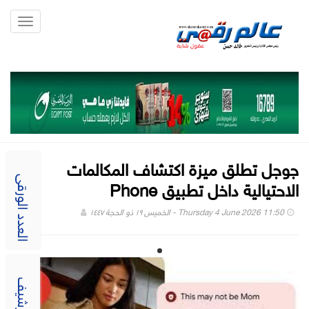
Toggle
gation
جوجل تطلق ميزة اكتشاف المكالمات
الاحتيالية داخل تطبيق Phone
العدد الورقى
Thursday 4 June 2026 11:50 - الخميس ١٩ ذو الحجة ١٤٤٧
الارشيف