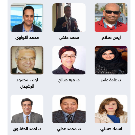
ايمن صلاح
محمد حنفي
محمد النواوي
د. غادة عامر
د. هبه صالح
لواء . محمود
الرشيدي
اسماء حسني
د. محمد عدلي
د. احمد الحفناوي