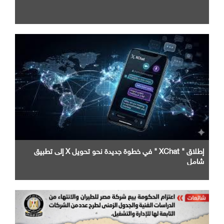
إطلاق " XChat " في خطوة جديدة نحو تحويل X إلى تطبيق
شامل