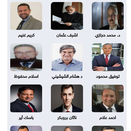
د. محمد حجازي
اشرف عثمان
كريم غنيم
توفيق محمود
د هشام الشيشيني
اسلام محفوظ
احمد علام
ناثان بروبكر
باسك أير