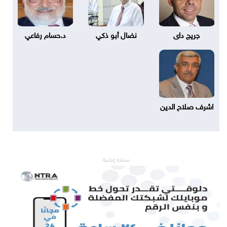
جريج داى
نضال أبو ذكي
د.حسام رفاعي
اشرف صلاح الدين
مساحة إعلانية