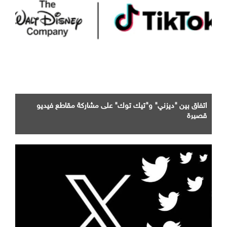
اتفاق بين "ديزني" و"تيك توك" على مشاركة مقاطع فيديو
قصيرة