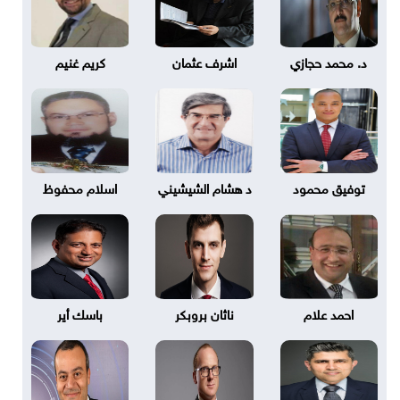
د. محمد حجازي
اشرف عثمان
كريم غنيم
توفيق محمود
د هشام الشيشيني
اسلام محفوظ
احمد علام
ناثان بروبكر
باسك أير