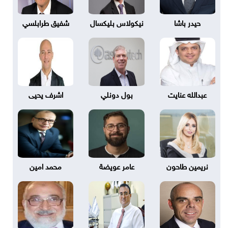
حيدر باشا
نيكولاس بليكسال
شفيق طرابلسي
عبدالله عنايت
بول دونلي
اشرف يحيى
نريمين طاحون
عامر عويضة
محمد امين