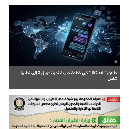
إطلاق " XChat " في خطوة جديدة نحو تحويل X إلى تطبيق
شامل