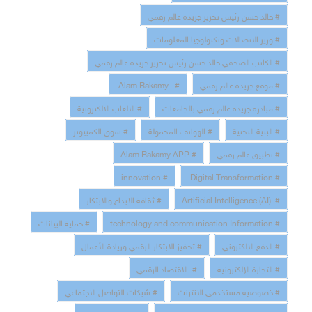
# خالد حسن رئيس تحرير جريدة عالم رقمي
# وزير الاتصالات وتكنولوجيا المعلومات
# الكاتب الصحفي خالد حسن رئيس تحرير جريدة عالم رقمي
# موقع جريدة عالم رقمي
# Alam Rakamy
# مبادرة جريدة عالم رقمي بالجامعات
# الالعاب الالكترونية
# البنية التحتية
# الهواتف المحمولة
# سوق الكمبيوتر
# تطبيق عالم رقمي
# Alam Rakamy APP
# innovation
# Digital Transformation
# Artificial Intelligence (AI)
# ثقافة الابداع والابتكار
# technology and communication Information
# حماية البيانات
# الدفع الالكتروني
# تحفيز الابتكار الرقمي وريادة الأعمال
# التجارة الإلكترونية
# الاقتصاد الرقمي
# خصوصية مستخدمى الانترنت
# شبكات التواصل الاجتماعي