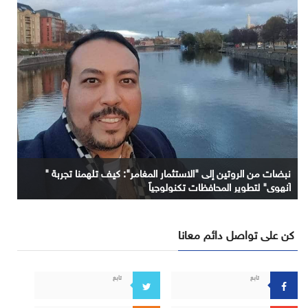
نبضات من الروتين إلى "الاستثمار المغامر": كيف تلهمنا تجربة "
آنهوي" لتطوير المحافظات تكنولوجياً
كن على تواصل دائم معانا
تابع
تابع