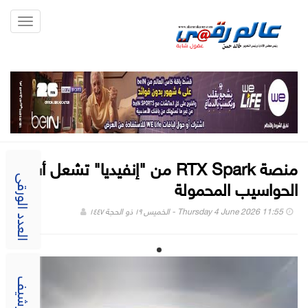
Toggle
gation
منصة RTX Spark من "إنفيديا" تشعل أسعار
الحواسيب المحمولة
العدد الورقى
Thursday 4 June 2026 11:55 - الخميس ١٩ ذو الحجة ١٤٤٧
الارشيف