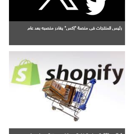
رئيس المنتجات في منصة "إكس" يغادر منصبه بعد عام