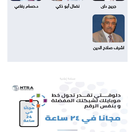
جريج داى
نضال أبو ذكي
د.حسام رفاعي
اشرف صلاح الدين
مساحة إعلانية