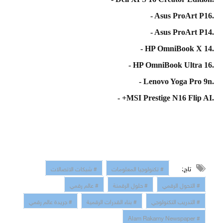
- Asus ProArt P16.
·
- Asus ProArt P14.
·
- HP OmniBook X 14.
·
- HP OmniBook Ultra 16.
·
- Lenovo Yoga Pro 9n.
·
- +MSI Prestige N16 Flip AI.
·
تاج:
# تكنولوجيا المعلومات
# شبكات الاتصالات
# التحول الرقمي
# حلول الرقمنة
# عالم رقمي
# التدريب التكنولوجي
# بناء القدرات الرقمية
# جريدة عالم رقمي
# Alam Rakamy Newspaper