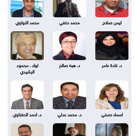
ايمن صلاح
محمد حنفي
محمد النواوي
د. غادة عامر
د. هبه صالح
لواء . محمود
الرشيدي
اسماء حسني
د. محمد عدلي
د. احمد الحفناوي