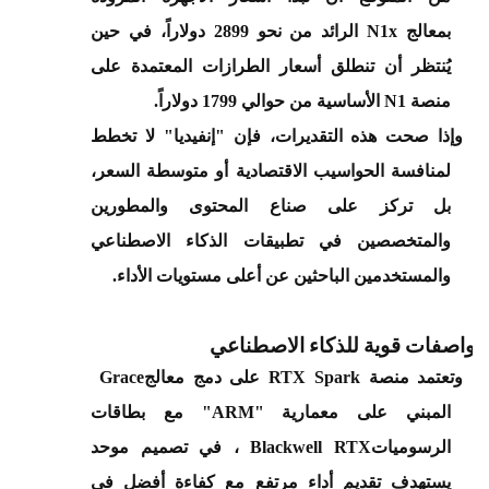
بمعالج
N1x
الرائد من نحو 2899 دولاراً، في حين
يُنتظر أن تنطلق أسعار الطرازات المعتمدة على
منصة
N1
الأساسية من حوالي 1799 دولاراً
.
·
وإذا صحت هذه التقديرات، فإن "إنفيديا" لا تخطط
لمنافسة الحواسيب الاقتصادية أو متوسطة السعر،
بل تركز على صناع المحتوى والمطورين
والمتخصصين في تطبيقات الذكاء الاصطناعي
والمستخدمين الباحثين عن أعلى مستويات الأداء
.
مواصفات قوية للذكاء الاصطناعي
·
وتعتمد منصة
RTX Spark
على دمج معالج
Grace
المبني على معمارية
"ARM"
مع بطاقات
الرسوميات
Blackwell RTX
، في تصميم موحد
يستهدف تقديم أداء مرتفع مع كفاءة أفضل في