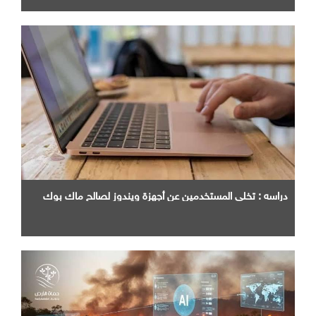
دراسه : تخلي المستخدمين عن أجهزة ويندوز لصالح ماك بوك