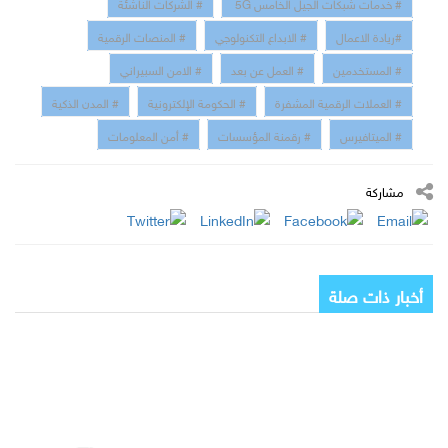
# خدمات شبكات الجيل الخامس 5G
# الشركات الناشئة
#ريادة الاعمال
# الابداع التكنولوجي
# المنصات الرقمية
# المستخدمين
# العمل عن بعد
# الامن السبيراني
# العملات الرقمية المشفرة
# الحكومة الإلكترونية
# المدن الذكية
# الميتافيرس
# رقمنة المؤسسات
# أمن المعلومات
مشاركة
أخبار ذات صلة