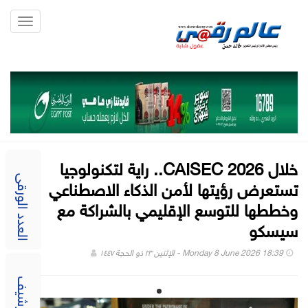
Toggle
gation
خلال CAISEC 2026.. راية لتكنولوجيا
تستعرض رؤيتها لأمن الذكاء الاصطناعي
العدد الورقى
وخططها للتوسع الإقليمي بالشراكة مع
سيسكو
Monday 8 June 2026 18:39 - الإثنين ٢٣ ذو الحجة ١٤٤٧
الارشيف