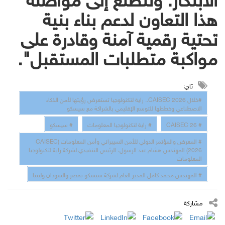
هذا التعاون لدعم بناء بنية
تحتية رقمية آمنة وقادرة على
مواكبة متطلبات المستقبل".
تاج:
#خلال CAISEC 2026.. راية لتكنولوجيا تستعرض رؤيتها لأمن الذكاء
الاصطناعي وخططها للتوسع الإقليمي بالشراكة مع سيسكو
# CAISEC 26
# راية لتكنولوجيا المعلومات
# سيسكو
# المعرض والمؤتمر الدولي للأمن السيبراني وأمن المعلومات (CAISEC
2026) المهندس هشام عبد الرسول، الرئيس التنفيذي لشركة راية لتكنولوجيا
المعلومات
# المهندس محمد كامل المدير العام لشركة سيسكو بمصر والسودان وليبيا
مشاركة