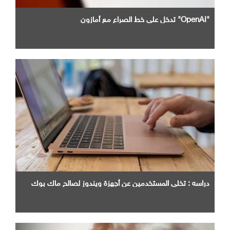
"OpenAI" تدخل علي خط الصراع مع أمازون
دراسه : تخلي المستخدمين عن أجهزة ويندوز لصالح ماك بوك