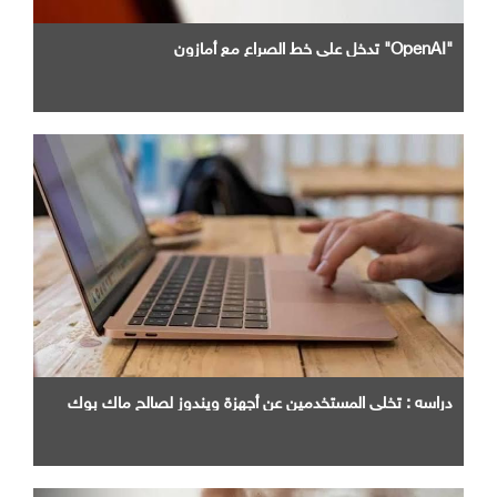
"OpenAI" تدخل علي خط الصراع مع أمازون
دراسه : تخلي المستخدمين عن أجهزة ويندوز لصالح ماك بوك