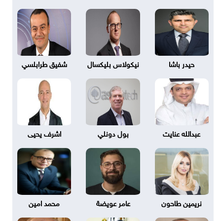
حيدر باشا
نيكولاس بليكسال
شفيق طرابلسي
عبدالله عنايت
بول دونلي
اشرف يحيى
نريمين طاحون
عامر عويضة
محمد امين