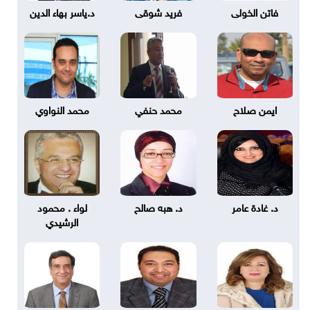
فاتن الخولى
فريد شوقى
د.ياسر بهاء الدين
ايمن صلاح
محمد حنفي
محمد النواوي
د. غادة عامر
د. هبه صالح
لواء . محمود
الرشيدي