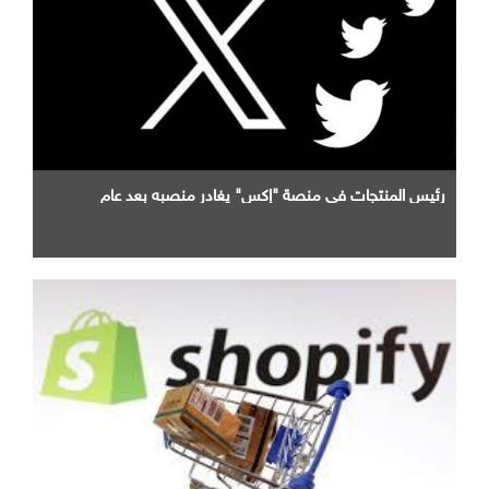
رئيس المنتجات في منصة "إكس" يغادر منصبه بعد عام