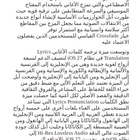
الاصطناعي والتي تمزج الأغاني باستخدام المفتاح
الموسيقي والسرعة المتطابقين على ترقية قوية حيث
طورت أبل الخوارزميات الأساسية لإنشاء أنواع جديدة
من الانتقالات الصوتية مما يجعل المزج بين المقاطع
أكثر سلاسة وانسيابية مع استمرار توفر
خيار
Crossfade
القياسي للمستخدمين الذين يفضلون
الاعتماد عليه
وتوسعت ميزة ترجمة كلمات الأغاني
Lyrics
Translation
في نظام
iOS 27
لتضيف الدعم لسبعة
أزواج لغوية جديدة وهي من الإنجليزية إلى الفرنسية
والألمانية والإيطالية والكورية
والإسبانية ومن الفرنسية
إلى الإنجليزية ومن اليابانية إلى الإنجليزية وأوضحت أبل
أن الميزة تعتمد على التعلم الآلي مع ضبط دقيق من
خبراء اللغة للحفاظ على المشاعر والفروق الثقافية
الدقيقة والقصد الأصلي لكل أغنية كما حصلت ميزة
نطق الكلمات
Lyrics Pronunciation
التي تساعد
المستخدمين على الغناء بلغات أخرى على خمسة أزواج
جديدة تغطي العربية إلى العربية اللاتينية ومن الإنجليزية
إلى الهانغول والكاتاكانا ومن اليابانية إلى الهانغول ومن
الصينية المبسطة إلى الكاتاكانا وجلبت أبل كذلك جودة
الصوت عالي الدقة
Hi-Res Lossless Audio
إلى
نظام
tvOS
في تحديث
iOS 27
بالإضافة إلى