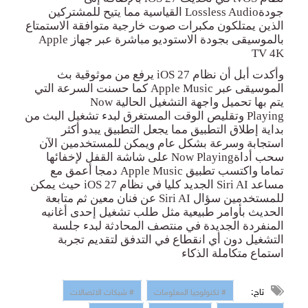
جودة
Lossless Audio
القياسية مما يتيح للمشتركين
الذين يمتلكون مكبرات صوت خارجية متوافقة الاستمتاع
بالموسيقى بجودة الاستوديو مباشرة عبر جهاز
Apple
TV 4K
وأكدت أبل أن نظام
iOS 27
يرفع من موثوقية بث
الموسيقى عبر
Apple Music
كما حسنت السرعة التي
يتم بها تحميل واجهة التشغيل الحالية
Now
Playing
وتقليص الوقت المستغرق لبدء تشغيل البث من
بداية إطلاق التطبيق مما يجعل التطبيق يبدو أكثر
استجابة وسرعة بشكل عام ويمكن للمستخدمين الآن
سحب أداة
Now Playing
على شاشة القفل لإخفائها
تماما واكتسب تطبيق
Apple Music
دمجا أعمق مع
مساعد
Siri AI
الجديد كليا في نظام
iOS 27
حيث يمكن
للمستخدمين سؤال
Siri AI
عن فنان معين ثم متابعة
الحديث بأوامر طبيعية مثل طلب تشغيل إحدى أغانيه
المنفردة الجديدة في منتصف المحادثة لبدء جلسة
التشغيل دون أي انقطاع في التدفق لتقديم تجربة
استماع متكاملة
الذكاء
تاج:
# تكنولوجيا المعلومات
# شبكات الاتصالات