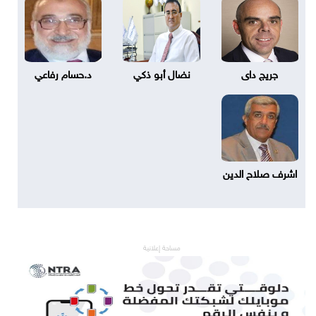
جريج داى
نضال أبو ذكي
د.حسام رفاعي
اشرف صلاح الدين
مساحة إعلانية