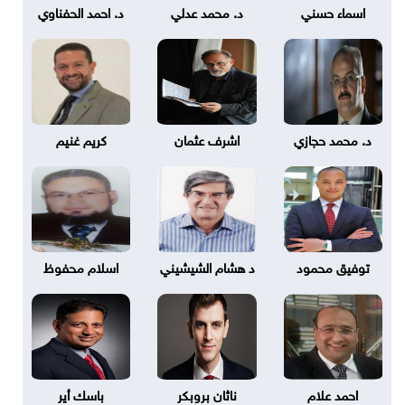
اسماء حسني
د. محمد عدلي
د. احمد الحفناوي
د. محمد حجازي
اشرف عثمان
كريم غنيم
توفيق محمود
د هشام الشيشيني
اسلام محفوظ
احمد علام
ناثان بروبكر
باسك أير