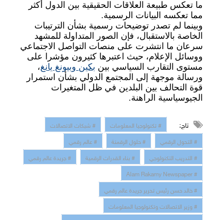
ما تعكس طبيعة العلاقات الحقيقية بين الدول أكثر
مما تعكسه البيانات الرسمية
.
وبينما لم تصدر توضيحات رسمية بشأن الترتيبات
الخاصة بالاستقبال، فإن الصور المتداولة للمشهد
سرعان ما انتشرت على منصات التواصل الاجتماعي
ووسائل الإعلام، حيث اعتبرها كثيرون مؤشرا على
مستوى التقارب السياسي بين
بكين وبيونغ يانغ
،
ورسالة موجهة إلى المجتمع الدولي بشأن استمرار
قوة التحالف بين البلدين في ظل المتغيرات
الجيوسياسية الراهنة
.
تاج:
# تكنولوجيا المعلومات
# شبكات الاتصالات
# التحول الرقمي
# حلول الرقمنة
# عالم رقمي
# التدريب التكنولوجي
# بناء القدرات الرقمية
# جريدة عالم رقمي
# Alam Rakamy Newspaper
# خالد حسن رئيس تحرير جريدة عالم رقمي
# وزير الاتصالات وتكنولوجيا المعلومات