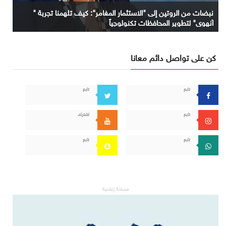
نبضات من الروتين إلى "الاستثمار المغامر": كيف تلهمنا تجربة "
آنهوي" لتطوير المحافظات تكنولوجياً
كن على تواصل دائم معانا
تابع
تابع
تابع
اشترك
تابع
تابع
مساحة إعلانية