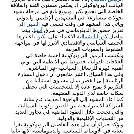
الجانب البروتوكولي، إذ يعكس مستوى الثقة والعلاقة
الخاصة التي تجمع بكين وبيونغ يانغ في مرحلة تشهد
تحولات متسارعة في المشهدين الإقليمي والدولي
.
ويأتي هذا المشهد في وقت تسعى فيه
الصين
إلى
تعزيز حضورها الدبلوماسي في شرق
آسيا
، بينما
تواصل
كوريا الشمالية
الاعتماد على
بكين
باعتبارها
الحليف السياسي والاقتصادي الأبرز لها في مواجهة
الضغوط والعقوبات الغربية
.
وتكتسب الرموز البروتوكولية أهمية خاصة في
العلاقات الدولية، خصوصاً في الأنظمة التي تولي
أهمية كبيرة للرسائل السياسية غير المباشرة
.
وفي هذا السياق، اعتبر متابعون أن دخول السيارة
الرئاسية إلى القصر يمثل مستوى استثنائيا من
التكريم لا يمنح عادة إلا للشخصيات التي تحظى
بمكانة خاصة لدى الدولة المضيفة
.
كما أعاد المشهد إلى الواجهة الحديث عن متانة
الشراكة الاستراتيجية بين الصين وكوريا الشمالية،
والتي نجحت خلال العقود الماضية في تجاوز العديد
من التحديات الإقليمية والدولية
.
ويؤكد خبراء أن مثل هذه التفاصيل البروتوكولية تقرأ
بعناية في الأوساط السياسية والدبلوماسية، لأنها غالبا