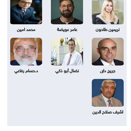
نريمين طاحون
عامر عويضة
محمد امين
جريج داى
نضال أبو ذكي
د.حسام رفاعي
اشرف صلاح الدين