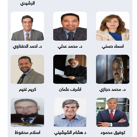
الرشيدي
اسماء حسني
د. محمد عدلي
د. احمد الحفناوي
د. محمد حجازي
اشرف عثمان
كريم غنيم
توفيق محمود
د هشام الشيشيني
اسلام محفوظ