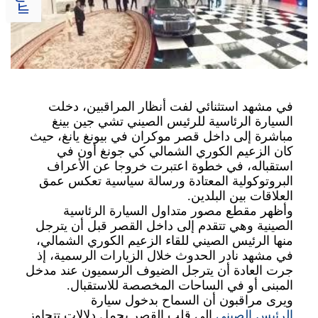
في مشهد استثنائي لفت أنظار المراقبين، دخلت
السيارة الرئاسية للرئيس الصيني تشي جين بينغ
مباشرة إلى داخل قصر موكران في بيونغ يانغ، حيث
كان الزعيم الكوري الشمالي كي جونغ أون في
استقباله، في خطوة اعتبرت خروجا عن الأعراف
البروتوكولية المعتادة ورسالة سياسية تعكس عمق
العلاقات بين البلدين
.
وأظهر مقطع مصور متداول السيارة الرئاسية
الصينية وهي تتقدم إلى داخل القصر قبل أن يترجل
منها الرئيس الصيني للقاء الزعيم الكوري الشمالي،
في مشهد نادر الحدوث خلال الزيارات الرسمية، إذ
جرت العادة أن يترجل الضيوف الرسميون عند مدخل
المبنى أو في الساحات المخصصة للاستقبال
.
ويرى مراقبون أن السماح بدخول سيارة
الرئيس الصيني
إلى قلب القصر يحمل دلالات تتجاوز