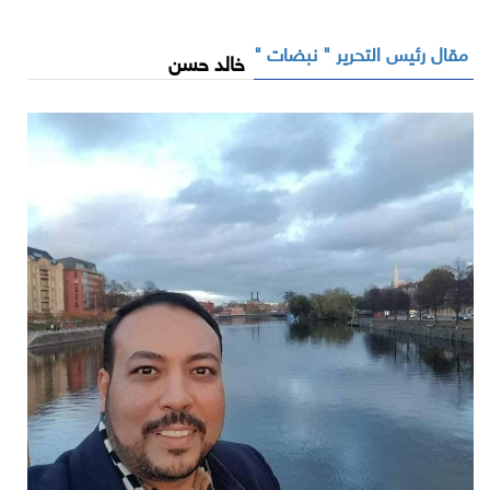
مقال رئيس التحرير " نبضات "
خالد حسن