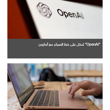
"OpenAI" تدخل علي خط الصراع مع أمازون