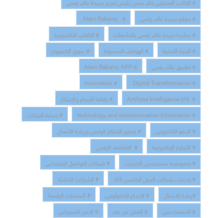
# الكاتب الصحفي خالد حسن رئيس تحرير جريدة عالم رقمي
# موقع جريدة عالم رقمي
# Alam Rakamy
# مبادرة جريدة عالم رقمي بالجامعات
# الالعاب الالكترونية
# البنية التحتية
# الهواتف المحمولة
# سوق الكمبيوتر
# تطبيق عالم رقمي
# Alam Rakamy APP
# innovation
# Digital Transformation
# Artificial Intelligence (AI)
# ثقافة الابداع والابتكار
# technology and communication Information
# حماية البيانات
# الدفع الالكتروني
# تحفيز الابتكار الرقمي وريادة الأعمال
# التجارة الإلكترونية
# الاقتصاد الرقمي
# خصوصية مستخدمى الانترنت
# شبكات التواصل الاجتماعي
# خدمات شبكات الجيل الخامس 5G
# الشركات الناشئة
#ريادة الاعمال
# الابداع التكنولوجي
# المنصات الرقمية
# المستخدمين
# العمل عن بعد
# الامن السبيراني