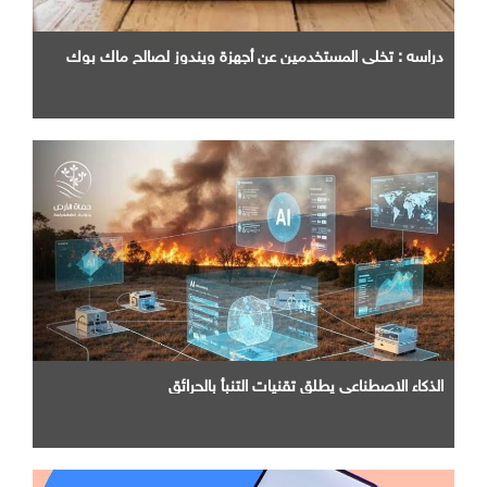
دراسه : تخلي المستخدمين عن أجهزة ويندوز لصالح ماك بوك
الذكاء الاصطناعي يطلق تقنيات التنبأ بالحرائق