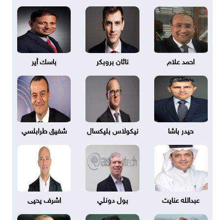
احمد علام
ناثان بروبكر
باسك أير
حيدر باشا
نيكولاس بليكسال
شفيق طرابلسي
عبدالله عنايت
بول دونلي
اشرف يحيى