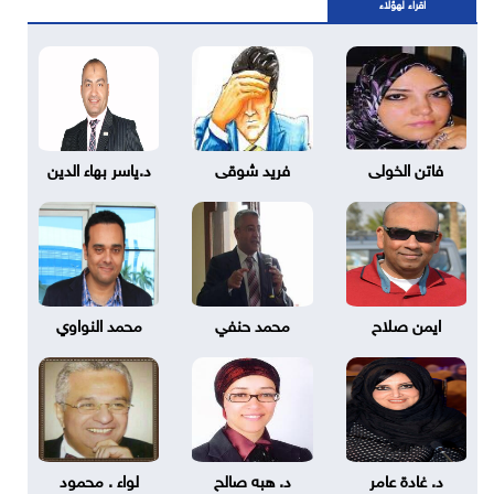
اقراء لهؤلاء
فاتن الخولى
فريد شوقى
د.ياسر بهاء الدين
ايمن صلاح
محمد حنفي
محمد النواوي
د. غادة عامر
د. هبه صالح
لواء . محمود