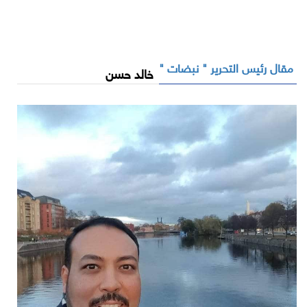
مقال رئيس التحرير " نبضات "
خالد حسن