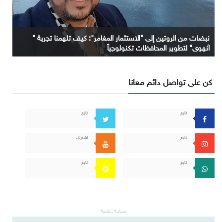
نبضات من الروتين إلى "الاستثمار المغامر": كيف تلهمنا تجربة "
آنهوي" لتطوير المحافظات تكنولوجياً
كن على تواصل دائم معانا
تابع
تابع
تابع
اشترك
تابع
تابع
مساحة إعلانية