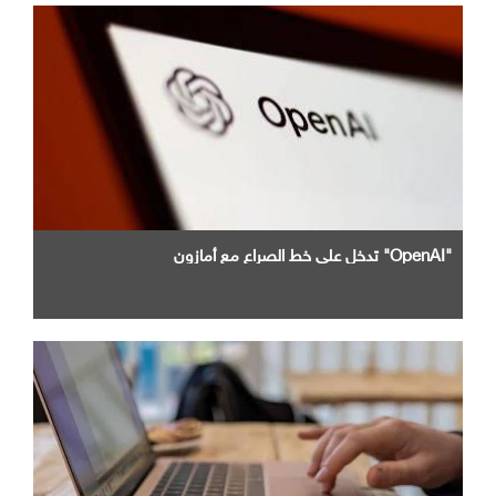
"OpenAI" تدخل علي خط الصراع مع أمازون