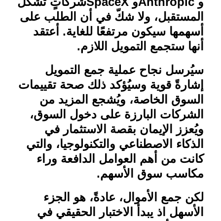
و
Anthropic
و
SpaceX
شركاتٍ تُشكّل
المستقبل، ولا شكّ في أن الطلب على
أسهمها سيكون مرتفعًا للغاية. أعتقد
أنها ستجمع التمويل اللازم
.
سيُرسل نجاح عملية جمع التمويل
إشارةً قوية وسيُؤكد ذلك صحة تقييمات
السوق الخاصة، ويُشجع المزيد من
الشركات البارزة على دخول السوق،
ويُعزز الإيمان بقصة الاستثمار في
الذكاء الاصطناعي والتكنولوجيا، والتي
كانت من أهم العوامل الدافعة وراء
مكاسب سوق الأسهم
.
لكن جمع الأموال، عادةً، هو الجزء
الأسهل اذ يبدأ الاختبار الحقيقي في