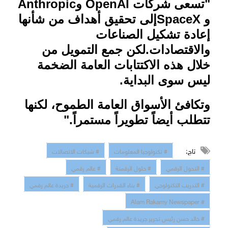
"تسعى شركات
OpenAI
و
Anthropic
و
SpaceX
إلى تحقيق أهداف من شأنها
إعادة تشكيل الصناعات
والاقتصادات
.
لكن جمع التمويل من
خلال هذه الاكتتابات العامة الضخمة
ليس سوى البداية
.
وتكافئ الأسواق العامة الطموح، لكنها
تتطلب أيضاً تطويراً مستمراً."
تاج:
# تكنولوجيا المعلومات
# شبكات الاتصالات
# التحول الرقمي
# حلول الرقمنة
# عالم رقمي
# التدريب التكنولوجي
# بناء القدرات الرقمية
# جريدة عالم رقمي
# Alam Rakamy Newspaper
# خالد حسن رئيس تحرير جريدة عالم رقمي