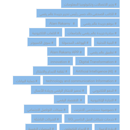
# وزير الاتصالات وتكنولوجيا المعلومات
# الكاتب الصحفي خالد حسن رئيس تحرير جريدة عالم رقمي
# موقع جريدة عالم رقمي
# Alam Rakamy
# مبادرة جريدة عالم رقمي بالجامعات
# الالعاب الالكترونية
# البنية التحتية
# الهواتف المحمولة
# سوق الكمبيوتر
# تطبيق عالم رقمي
# Alam Rakamy APP
# innovation
# Digital Transformation
# Artificial Intelligence (AI)
# ثقافة الابداع والابتكار
# technology and communication Information
# حماية البيانات
# الدفع الالكتروني
# تحفيز الابتكار الرقمي وريادة الأعمال
# التجارة الإلكترونية
# الاقتصاد الرقمي
# خصوصية مستخدمى الانترنت
# شبكات التواصل الاجتماعي
# خدمات شبكات الجيل الخامس 5G
# الشركات الناشئة
#ريادة الاعمال
# الابداع التكنولوجي
# المنصات الرقمية