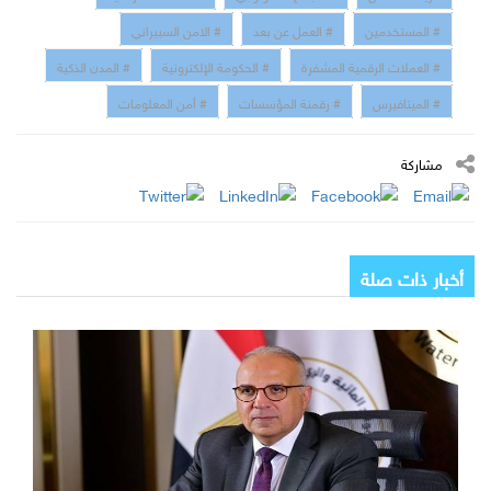
# المستخدمين
# العمل عن بعد
# الامن السبيراني
# العملات الرقمية المشفرة
# الحكومة الإلكترونية
# المدن الذكية
# الميتافيرس
# رقمنة المؤسسات
# أمن المعلومات
مشاركة
أخبار ذات صلة