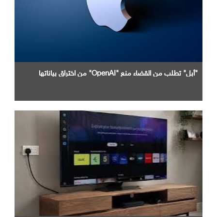
"أبل" تطلب من القضاء منع "OpenAI" من اختراق بياناتها