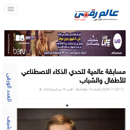
Toggle
gation
مسابقة عالمية لتحدي الذكاء الاصطناعي
للأطفال والشباب
العدد الورقى
Sunday 14 June 2026 11:01 - الأحد ٢٩ ذو الحجة ١٤٤٧
الارشيف