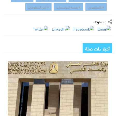
# الميتافيرس
# رقمنة المؤسسات
# أمن المعلومات
مشاركة
أخبار ذات صلة