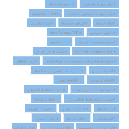
# موقع جريدة عالم رقمي
# Alam Rakamy
# مبادرة جريدة عالم رقمي بالجامعات
# الالعاب الالكترونية
# البنية التحتية
# الهواتف المحمولة
# سوق الكمبيوتر
# تطبيق عالم رقمي
# Alam Rakamy APP
# innovation
# Digital Transformation
# Artificial Intelligence (AI)
# ثقافة الابداع والابتكار
# technology and communication Information
# حماية البيانات
# الدفع الالكتروني
# تحفيز الابتكار الرقمي وريادة الأعمال
# التجارة الإلكترونية
# الاقتصاد الرقمي
# خصوصية مستخدمى الانترنت
# شبكات التواصل الاجتماعي
# خدمات شبكات الجيل الخامس 5G
# الشركات الناشئة
#ريادة الاعمال
# الابداع التكنولوجي
# المنصات الرقمية
# المستخدمين
# العمل عن بعد
# الامن السبيراني
# العملات الرقمية المشفرة
# الحكومة الإلكترونية
# المدن الذكية