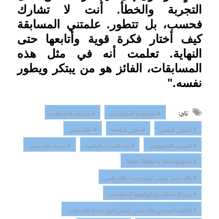
التجربة والخطأ. أنت لا تشارك
فحسب، بل تتطور. علمتني المسابقة
كيف أختار فكرة قوية وأتابعها حتى
النهاية. تعلمت أنه في مثل هذه
المسابقات، الفائز هو من يبتكر ويطور
نفسه."
تاج:
# تكنولوجيا المعلومات
# شبكات الاتصالات
# التحول الرقمي
# حلول الرقمنة
# عالم رقمي
# التدريب التكنولوجي
# بناء القدرات الرقمية
# جريدة عالم رقمي
# Alam Rakamy Newspaper
# خالد حسن رئيس تحرير جريدة عالم رقمي
# وزير الاتصالات وتكنولوجيا المعلومات
# الكاتب الصحفي خالد حسن رئيس تحرير جريدة عالم رقمي