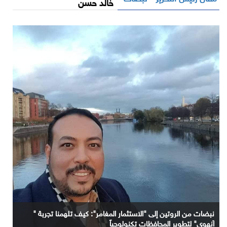
خالد حسن
نبضات من الروتين إلى "الاستثمار المغامر": كيف تلهمنا تجربة "
آنهوي" لتطوير المحافظات تكنولوجياً