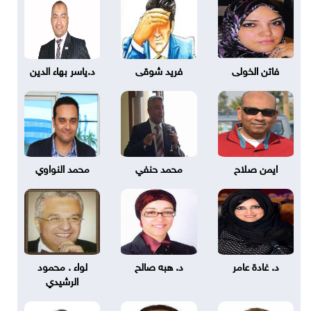
فاتن الخولى
فريد شوقى
د.ياسر بهاء الدين
ايمن صلاح
محمد حنفي
محمد النواوي
د. غادة عامر
د. هبه صالح
لواء . محمود
الرشيدي