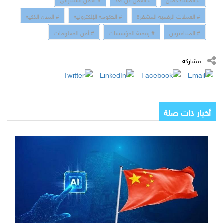
# العملات الرقمية المشفرة
# الحكومة الإلكترونية
# المدن الذكية
# الميتافيرس
# رقمنة المؤسسات
# أمن المعلومات
مشاركة
أخبار ذات صلة