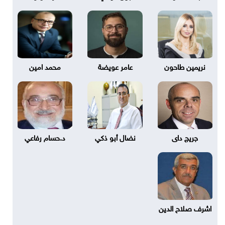
نريمين طاحون
عامر عويضة
محمد امين
جريج داى
نضال أبو ذكي
د.حسام رفاعي
اشرف صلاح الدين