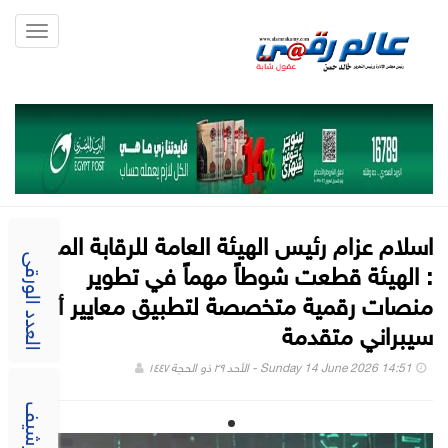
Toggle
gation
اسلام عزام رئيس الهيئة العامة للرقابة المالية
: الهيئة قطعت شوطاً مهماً في تطوير
العدد الورقى
منصات رقمية متخصصة لتطبيق معايير أمن
سيبراني متقدمة
Sunday 14 June 2026 14:51 - الأحد ٢٩ ذو الحجة ١٤٤٧
الارشيف