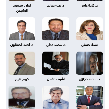
د. غادة عامر
د. هبه صالح
لواء . محمود
الرشيدي
اسماء حسني
د. محمد عدلي
د. احمد الحفناوي
د. محمد حجازي
اشرف عثمان
كريم غنيم