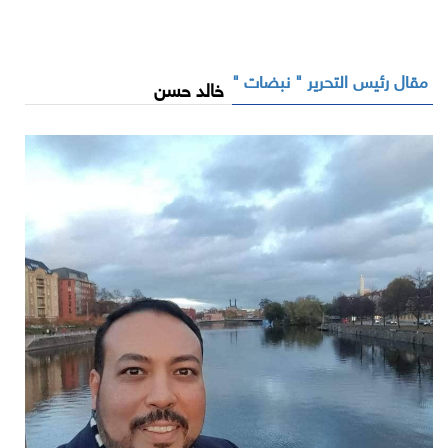
مقال رئيس التحرير " نبضات "
خالد حسن