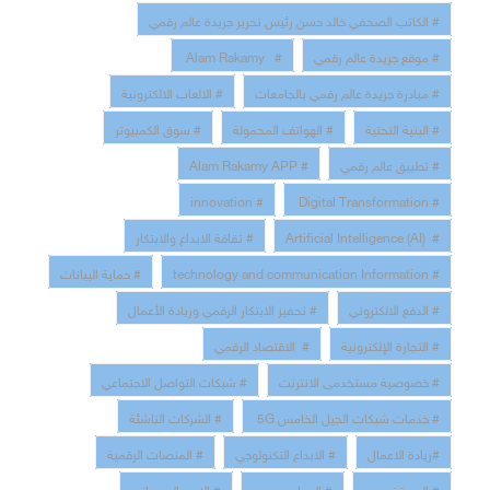
# الكاتب الصحفي خالد حسن رئيس تحرير جريدة عالم رقمي
# موقع جريدة عالم رقمي
# Alam Rakamy
# مبادرة جريدة عالم رقمي بالجامعات
# الالعاب الالكترونية
# البنية التحتية
# الهواتف المحمولة
# سوق الكمبيوتر
# تطبيق عالم رقمي
# Alam Rakamy APP
# innovation
# Digital Transformation
# Artificial Intelligence (AI)
# ثقافة الابداع والابتكار
# technology and communication Information
# حماية البيانات
# الدفع الالكتروني
# تحفيز الابتكار الرقمي وريادة الأعمال
# التجارة الإلكترونية
# الاقتصاد الرقمي
# خصوصية مستخدمى الانترنت
# شبكات التواصل الاجتماعي
# خدمات شبكات الجيل الخامس 5G
# الشركات الناشئة
#ريادة الاعمال
# الابداع التكنولوجي
# المنصات الرقمية
# المستخدمين
# العمل عن بعد
# الامن السبيراني