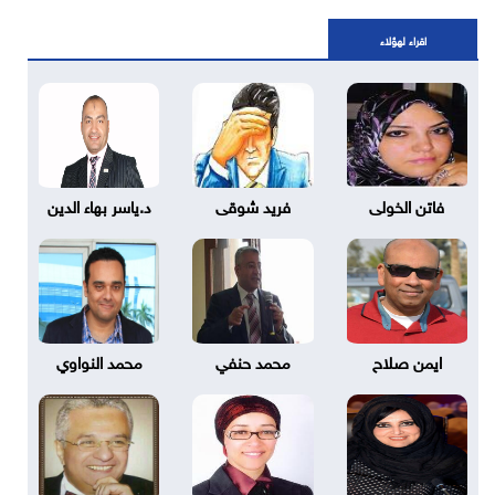
اقراء لهؤلاء
فاتن الخولى
فريد شوقى
د.ياسر بهاء الدين
ايمن صلاح
محمد حنفي
محمد النواوي