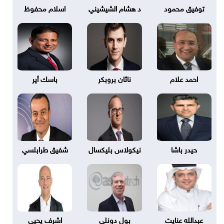
توفيق محمود
د هشام الشيشيني
اسلام محفوظ
احمد علام
ناثان بروبكر
باسك أير
حيدر باشا
نيكولاس بليكسال
شفيق طرابلسي
عبدالله عنايت
بول دونلي
اشرف يحيى