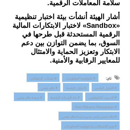
سلامة المعاملات الرقمية
.
أشار الهيئة أنشأت بيئة اختبار تنظيمية
«
Sandbox
» لاختبار الابتكارات المالية
الرقمية المستحدثة قبل طرحها في
السوق، بما يضمن التوازن بين دعم
الابتكار وتعزيز الحماية والامتثال
للمعايير الرقابية والأمنية.
تاج:
# تكنولوجيا المعلومات
# شبكات الاتصالات
# التحول الرقمي
# حلول الرقمنة
# عالم رقمي
# التدريب التكنولوجي
# بناء القدرات الرقمية
# جريدة عالم رقمي
# Alam Rakamy Newspaper
# خالد حسن رئيس تحرير جريدة عالم رقمي
# وزير الاتصالات وتكنولوجيا المعلومات