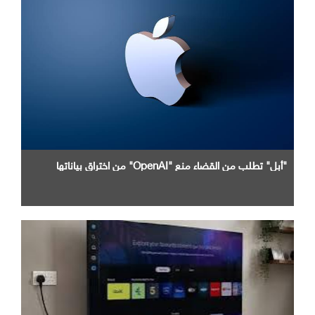
"أبل" تطلب من القضاء منع "OpenAI" من اختراق بياناتها