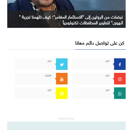
نبضات من الروتين إلى "الاستثمار المغامر": كيف تلهمنا تجربة "
آنهوي" لتطوير المحافظات تكنولوجياً
كن على تواصل دائم معانا
تابع
تابع
تابع
اشترك
تابع
تابع
مساحة إعلانية