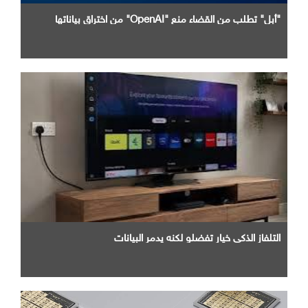
"أبل" تطلب من القضاء منع "OpenAI" من اختراق بياناتها
التلفاز الذكي خيار تفضلو لكنه يدمر البيانات