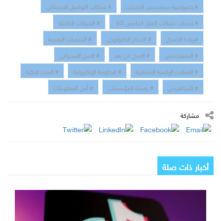
# خصوصية مستخدمى الانترنت
# شبكات التواصل الاجتماعي
# خدمات شبكات الجيل الخامس 5G
# الشركات الناشئة
#ريادة الاعمال
# الابداع التكنولوجي
# المنصات الرقمية
# المستخدمين
# العمل عن بعد
# الامن السبيراني
# العملات الرقمية المشفرة
# الحكومة الإلكترونية
# المدن الذكية
# الميتافيرس
# رقمنة المؤسسات
# أمن المعلومات
مشاركة
أخبار ذات صلة