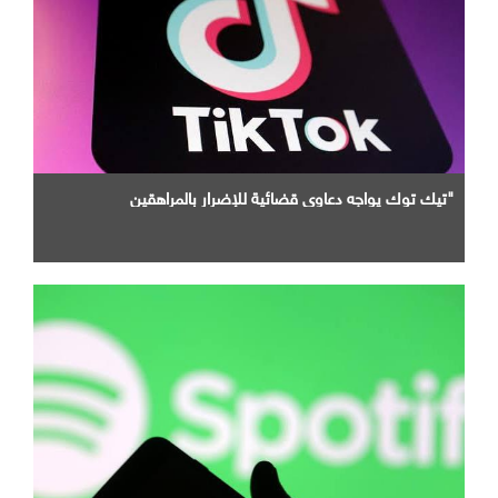
"تيك توك يواجه دعاوى قضائية للإضرار بالمراهقين