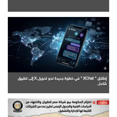
إطلاق " XChat " في خطوة جديدة نحو تحويل X إلى تطبيق
شامل