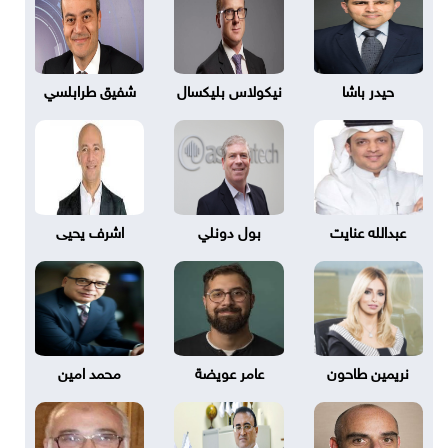
حيدر باشا
نيكولاس بليكسال
شفيق طرابلسي
عبدالله عنايت
بول دونلي
اشرف يحيى
نريمين طاحون
عامر عويضة
محمد امين