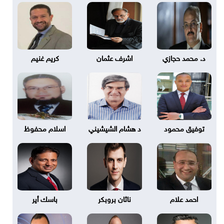
د. محمد حجازي
اشرف عثمان
كريم غنيم
توفيق محمود
د هشام الشيشيني
اسلام محفوظ
احمد علام
ناثان بروبكر
باسك أير