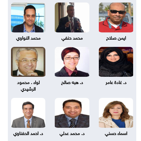
ايمن صلاح
محمد حنفي
محمد النواوي
د. غادة عامر
د. هبه صالح
لواء . محمود
الرشيدي
اسماء حسني
د. محمد عدلي
د. احمد الحفناوي