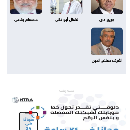
جريج داى
نضال أبو ذكي
د.حسام رفاعي
اشرف صلاح الدين
مساحة إعلانية