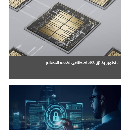
. تطوير رقائق ذكاء اصطناعي لخدمه المصانع