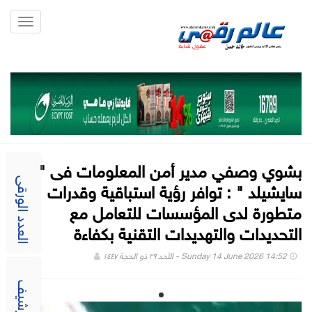
Toggle
gation
بشوي وصفي مدير أمن المعلومات فى "
سايشيلد " : توافر رؤية استباقية وقدرات
العدد الورقى
متطورة لدى المؤسسات للتعامل مع
التحديدات والتهديدات التقنية بكفاءة
Sunday 14 June 2026 14:52 - الأحد ٢٩ ذو الحجة ١٤٤٧
الارشيف