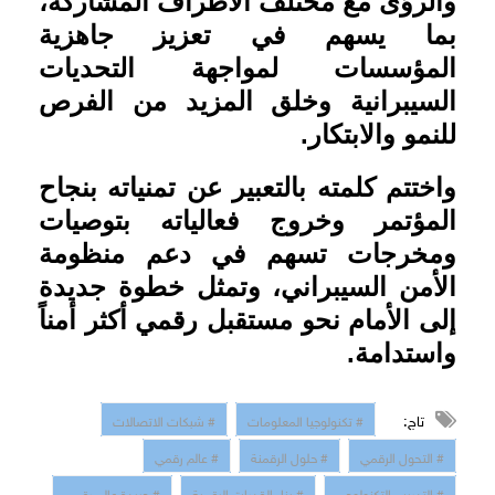
والرؤى مع مختلف الأطراف المشاركة،
بما يسهم في تعزيز جاهزية
المؤسسات لمواجهة التحديات
السيبرانية وخلق المزيد من الفرص
للنمو والابتكار
.
واختتم كلمته بالتعبير عن تمنياته بنجاح
المؤتمر وخروج فعالياته بتوصيات
ومخرجات تسهم في دعم منظومة
الأمن السيبراني، وتمثل خطوة جديدة
إلى الأمام نحو مستقبل رقمي أكثر أمناً
واستدامة.
تاج:
# تكنولوجيا المعلومات
# شبكات الاتصالات
# التحول الرقمي
# حلول الرقمنة
# عالم رقمي
# التدريب التكنولوجي
# بناء القدرات الرقمية
# جريدة عالم رقمي