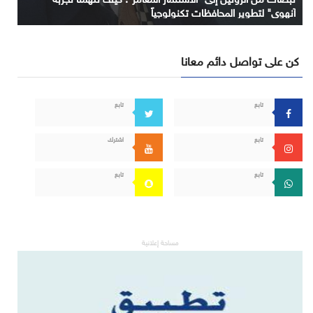
آنهوي" لتطوير المحافظات تكنولوجياً
كن على تواصل دائم معانا
تابع
تابع
تابع
اشترك
تابع
تابع
مساحة إعلانية