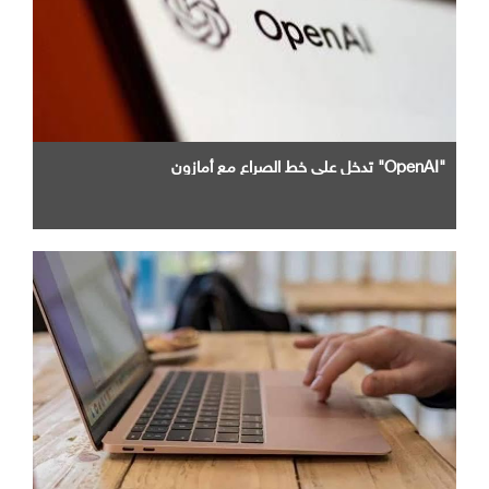
"OpenAI" تدخل علي خط الصراع مع أمازون