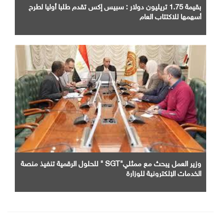
بقيمة 1.75 تريليون دولار : سبيس إكس تقدم طلبا أوليا لطرح
أسهمها للاكتتاب العام
وزير العمل يبحث مع ممثلي"SGT " للحلول الرقمية تنفيذ منصة
الخدمات الإلكترونية للوزارة