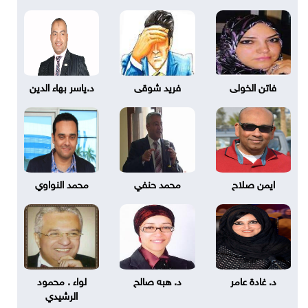
فاتن الخولى
فريد شوقى
د.ياسر بهاء الدين
ايمن صلاح
محمد حنفي
محمد النواوي
د. غادة عامر
د. هبه صالح
لواء . محمود
الرشيدي