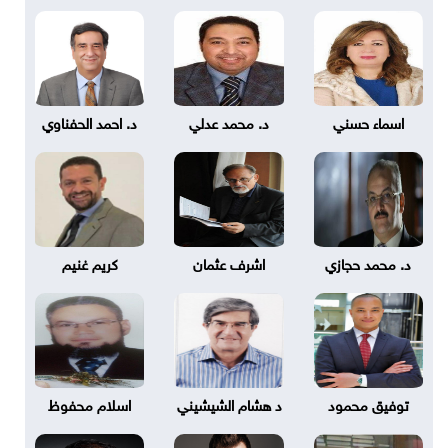
اسماء حسني
د. محمد عدلي
د. احمد الحفناوي
د. محمد حجازي
اشرف عثمان
كريم غنيم
توفيق محمود
د هشام الشيشيني
اسلام محفوظ