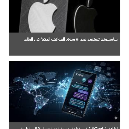
سامسونج تستعيد صدارة سوق الهواتف الذكية في العالم
إطلاق " XChat " في خطوة جديدة نحو تحويل X إلى تطبيق