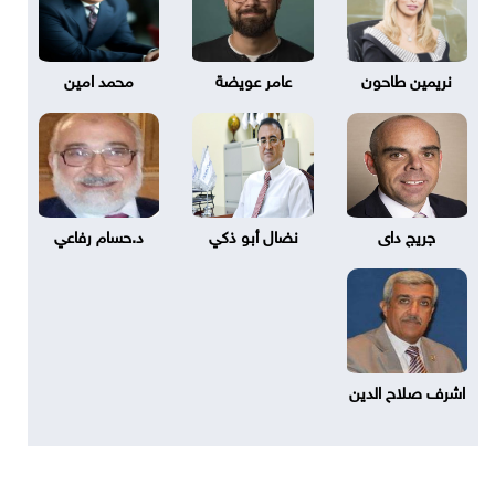
نريمين طاحون
عامر عويضة
محمد امين
جريج داى
نضال أبو ذكي
د.حسام رفاعي
اشرف صلاح الدين