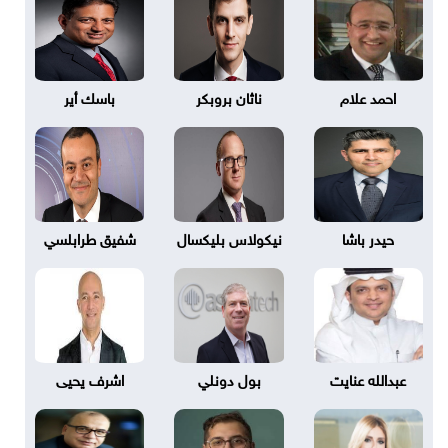
احمد علام
ناثان بروبكر
باسك أير
حيدر باشا
نيكولاس بليكسال
شفيق طرابلسي
عبدالله عنايت
بول دونلي
اشرف يحيى