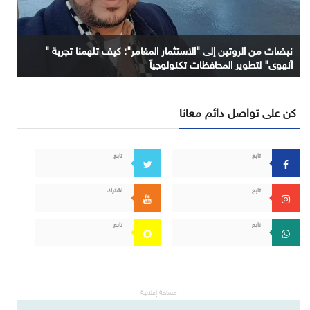
نبضات من الروتين إلى "الاستثمار المغامر": كيف تلهمنا تجربة "
آنهوي" لتطوير المحافظات تكنولوجياً
كن على تواصل دائم معانا
تابع
تابع
تابع
اشترك
تابع
تابع
مساحة إعلانية