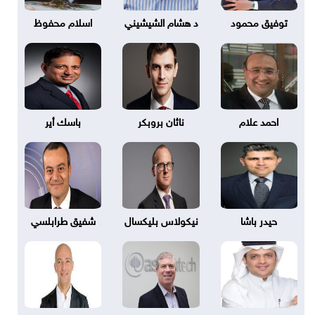
توفيق محمود
د هشام الشيشيني
اسلام محفوظ
احمد علام
ناثان بروبكر
باسك أير
حيدر باشا
نيكولاس بليكسال
شفيق طرابلسي