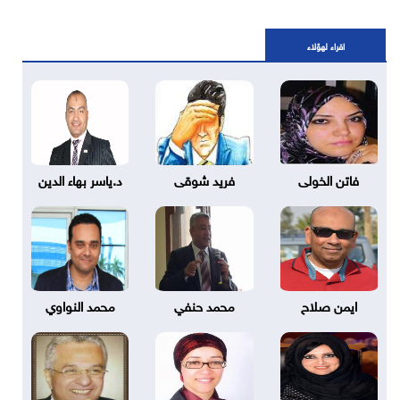
اقراء لهؤلاء
فاتن الخولى
فريد شوقى
د.ياسر بهاء الدين
ايمن صلاح
محمد حنفي
محمد النواوي