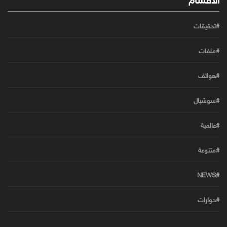
#تحقيقات
#ملفات
#هواتف
#سوشيال
#عالمية
#متنوعة
#NEWS
#حوارات