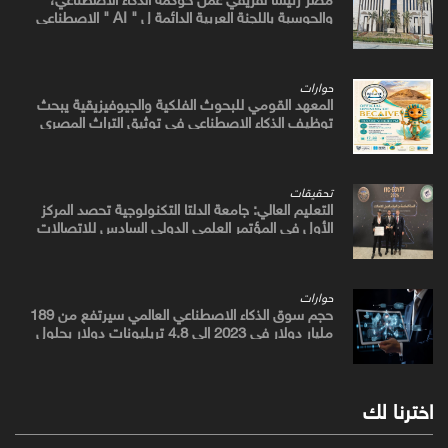
والحوسبة باللجنة العربية الدائمة ل " AI " الاصطناعي
والتكنولوجيات البازغة بمجلس الوزراء العرب للاتصالات
حوارات
المعهد القومي للبحوث الفلكية والجيوفيزيقية يبحث
توظيف الذكاء الاصطناعي في توثيق التراث المصري
القديم
تحقيقات
التعليم العالي: جامعة الدلتا التكنولوجية تحصد المركز
الأول في المؤتمر العلمي الدولي السادس للاتصالات
بمشروع يوظف الذكاء الاصطناعي لتطوير صناعة الكتان
حوارات
حجم سوق الذكاء الاصطناعي العالمي سيرتفع من 189
مليار دولار في 2023 إلى 4.8 تريليونات دولار بحلول
2033
اخترنا لك