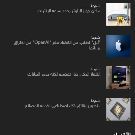
متنوعة
مكان جهاز الراوتر يحدد سرعه الإنترنت
متنوعة
"أبل" تطلب من القضاء منع "OpenAI" من اختراق
بياناتها
متنوعة
التلفاز الذكي خيار تفضلو لكنه يدمر البيانات
متنوعة
. تطوير رقائق ذكاء اصطناعي لخدمه المصانع
الأقسام