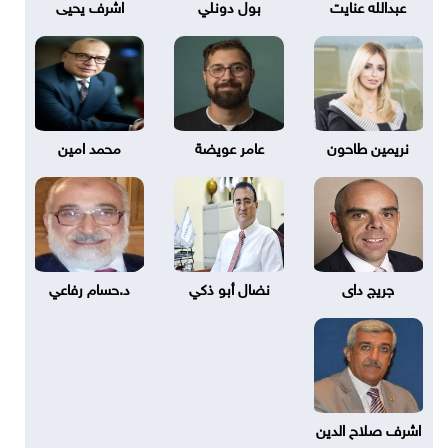
عبدالله عنايت
بول دونلي
اشرف يحيى
نريمين طاحون
عامر عويضة
محمد امين
جريج داى
نضال أبو ذكي
د.حسام رفاعي
اشرف صلاح الدين