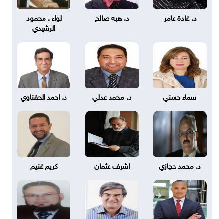
د. غادة عامر
د. هبه صالح
لواء . محمود
الرشيدي
اسماء حسني
د. محمد عدلي
د. احمد الحفناوي
د. محمد حجازي
اشرف عثمان
كريم غنيم