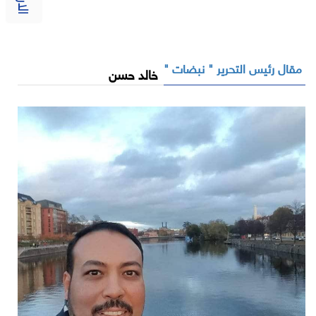
مقال رئيس التحرير " نبضات "
خالد حسن