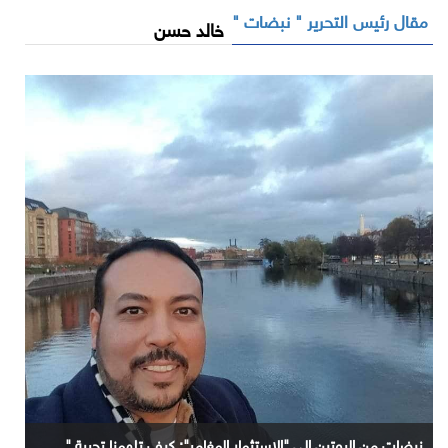
مقال رئيس التحرير " نبضات "
خالد حسن
نبضات من الروتين إلى "الاستثمار المغامر": كيف تلهمنا تجربة "