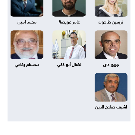
نريمين طاحون
عامر عويضة
محمد امين
جريج داى
نضال أبو ذكي
د.حسام رفاعي
اشرف صلاح الدين