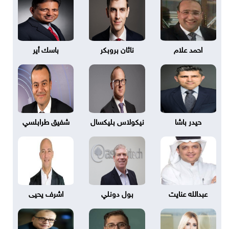
احمد علام
ناثان بروبكر
باسك أير
حيدر باشا
نيكولاس بليكسال
شفيق طرابلسي
عبدالله عنايت
بول دونلي
اشرف يحيى