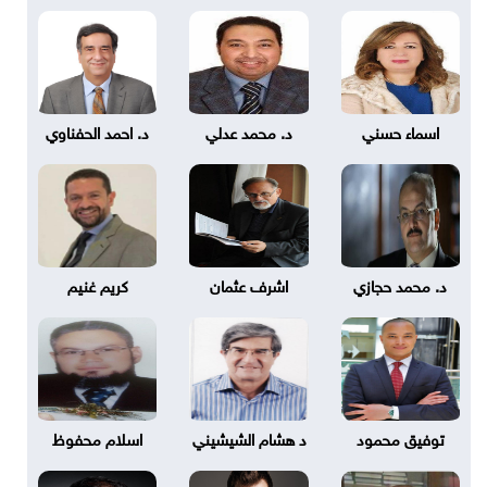
اسماء حسني
د. محمد عدلي
د. احمد الحفناوي
د. محمد حجازي
اشرف عثمان
كريم غنيم
توفيق محمود
د هشام الشيشيني
اسلام محفوظ