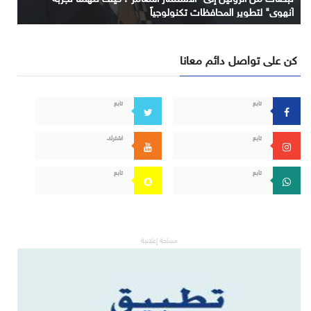
آنهوي" لتطوير المحافظات تكنولوجياً
كن على تواصل دائم معانا
تابع
تابع
تابع
اشترك
تابع
تابع
مساحة إعلانية