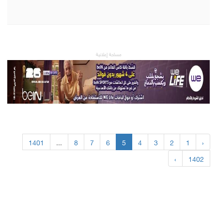
مساحة إعلانية
1401
...
8
7
6
5
4
3
2
1
‹
›
1402