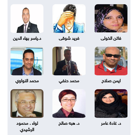
فاتن الخولى
فريد شوقى
د.ياسر بهاء الدين
ايمن صلاح
محمد حنفي
محمد النواوي
د. غادة عامر
د. هبه صالح
لواء . محمود
الرشيدي