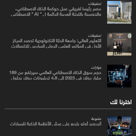
تحقيقات
مصر رئيسا لفريقي عمل حوكمة الذكاء الاصطناعي،
والحوسبة باللجنة العربية الدائمة ل " AI " الاصطناعي
والتكنولوجيات البازغة بمجلس الوزراء العرب للاتصالات
تحقيقات
التعليم العالي: جامعة الدلتا التكنولوجية تحصد المركز
الأول في المؤتمر العلمي الدولي السادس للاتصالات
بمشروع يوظف الذكاء الاصطناعي لتطوير صناعة الكتان
حوارات
حجم سوق الذكاء الاصطناعي العالمي سيرتفع من 189
مليار دولار في 2023 إلى 4.8 تريليونات دولار بحلول
2033
اخترنا لك
متنوعة
أندرويد أوتو يتربع علي عرش الأنظمة الذكية للسيارات