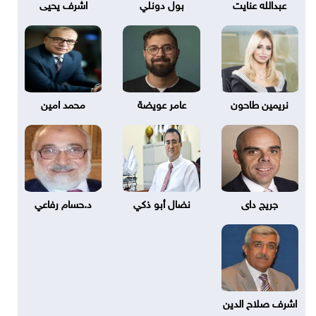
عبدالله عنايت
بول دونلي
اشرف يحيى
نريمين طاحون
عامر عويضة
محمد امين
جريج داى
نضال أبو ذكي
د.حسام رفاعي
اشرف صلاح الدين