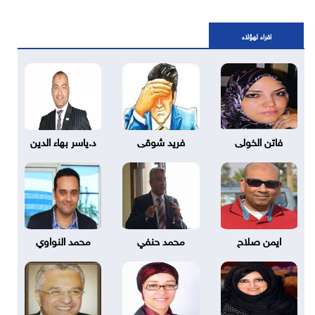
اقراء لهؤلاء
فاتن الخولى
فريد شوقى
د.ياسر بهاء الدين
ايمن صلاح
محمد حنفي
محمد النواوي