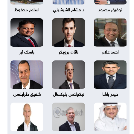
توفيق محمود
د هشام الشيشيني
اسلام محفوظ
احمد علام
ناثان بروبكر
باسك أير
حيدر باشا
نيكولاس بليكسال
شفيق طرابلسي