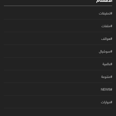
#تحقيقات
#ملفات
#هواتف
#سوشيال
#عالمية
#متنوعة
#NEWS
#حوارات