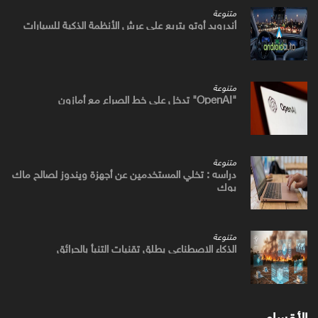
متنوعة
أندرويد أوتو يتربع علي عرش الأنظمة الذكية للسيارات
متنوعة
"OpenAI" تدخل علي خط الصراع مع أمازون
متنوعة
دراسه : تخلي المستخدمين عن أجهزة ويندوز لصالح ماك
بوك
متنوعة
الذكاء الاصطناعي يطلق تقنيات التنبأ بالحرائق
الأقسام