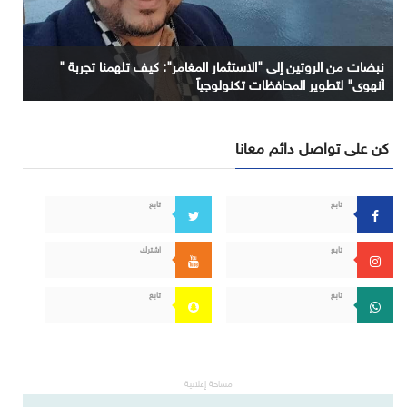
نبضات من الروتين إلى "الاستثمار المغامر": كيف تلهمنا تجربة "
آنهوي" لتطوير المحافظات تكنولوجياً
كن على تواصل دائم معانا
تابع
تابع
تابع
اشترك
تابع
تابع
مساحة إعلانية