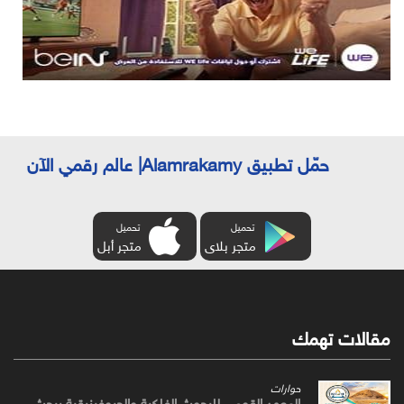
حمّل تطبيق Alamrakamy| عالم رقمي الآن
تحميل
تحميل
متجر بلاى
متجر أبل
مقالات تهمك
حوارات
المعهد القومي للبحوث الفلكية والجيوفيزيقية يبحث