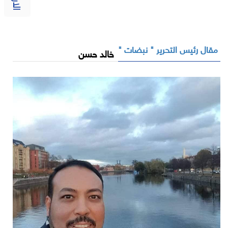
مقال رئيس التحرير " نبضات "
خالد حسن