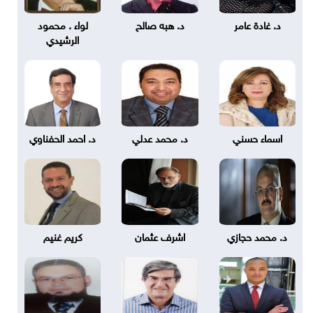
د. غادة عامر
د. هبه صالح
لواء . محمود
الرشيدي
اسماء حسني
د. محمد عدلي
د. احمد الحفناوي
د. محمد حجازي
اشرف عثمان
كريم غنيم