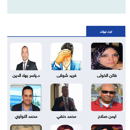
اقراء لهؤلاء
فاتن الخولى
فريد شوقى
د.ياسر بهاء الدين
ايمن صلاح
محمد حنفي
محمد النواوي