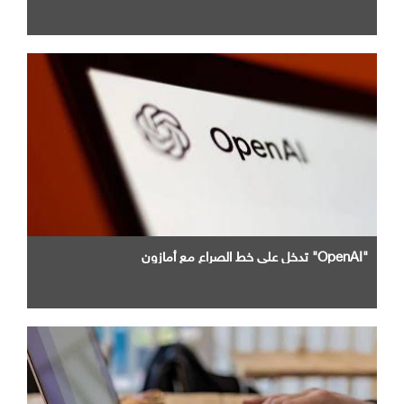
"OpenAI" تدخل علي خط الصراع مع أمازون