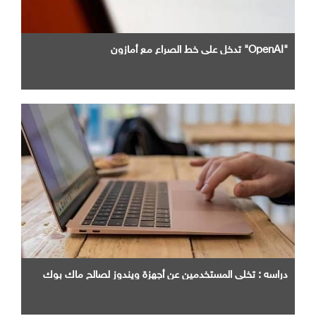
"OpenAI" تدخل علي خط الصراع مع أمازون
دراسه : تخلي المستخدمين عن أجهزة ويندوز لصالح ماك بوك