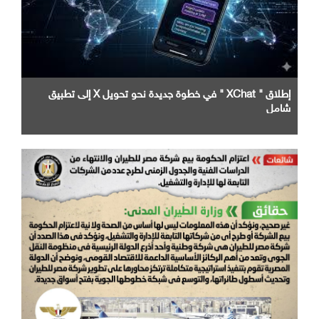
إطلاق " XChat " في خطوة جديدة نحو تحويل X إلى تطبيق
شامل