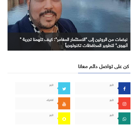
نبضات من الروتين إلى "الاستثمار المغامر": كيف تلهمنا تجربة "
آنهوي" لتطوير المحافظات تكنولوجياً
كن على تواصل دائم معانا
تابع
تابع
تابع
اشترك
تابع
تابع