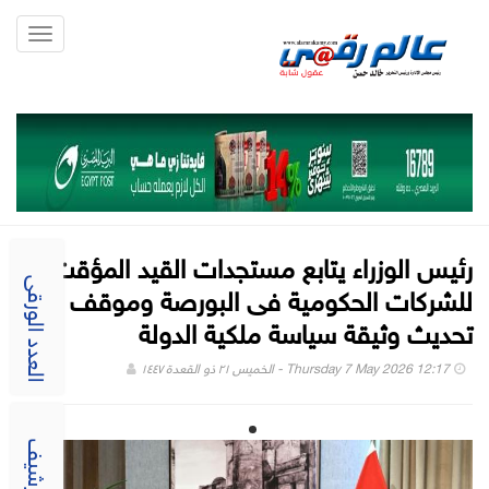
Toggle
gation
رئيس الوزراء يتابع مستجدات القيد المؤقت
للشركات الحكومية فى البورصة وموقف
العدد الورقى
تحديث وثيقة سياسة ملكية الدولة
Thursday 7 May 2026 12:17 - الخميس ٢١ ذو القعدة ١٤٤٧
الارشيف