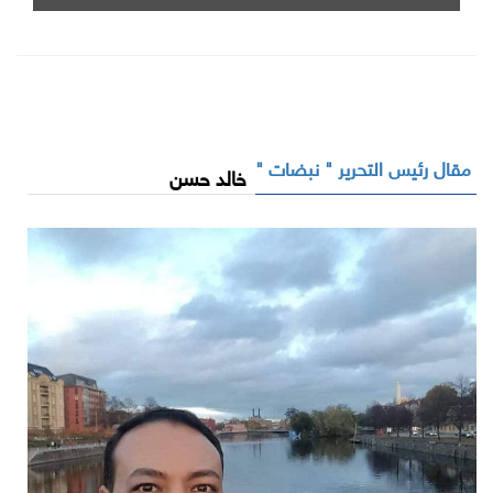
مقال رئيس التحرير " نبضات "
خالد حسن