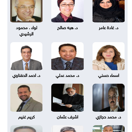
د. غادة عامر
د. هبه صالح
لواء . محمود
الرشيدي
اسماء حسني
د. محمد عدلي
د. احمد الحفناوي
د. محمد حجازي
اشرف عثمان
كريم غنيم