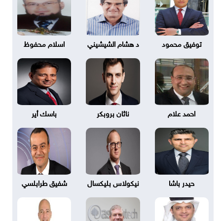
توفيق محمود
د هشام الشيشيني
اسلام محفوظ
احمد علام
ناثان بروبكر
باسك أير
حيدر باشا
نيكولاس بليكسال
شفيق طرابلسي