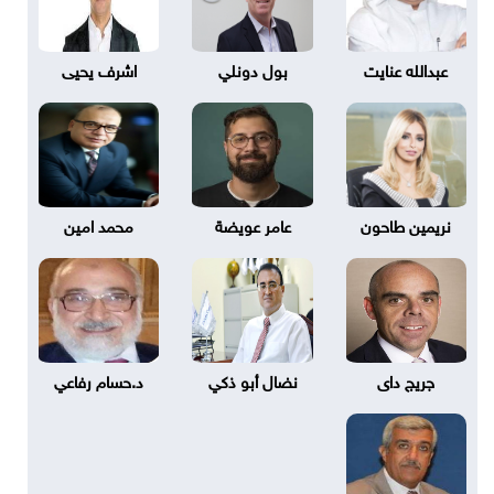
عبدالله عنايت
بول دونلي
اشرف يحيى
نريمين طاحون
عامر عويضة
محمد امين
جريج داى
نضال أبو ذكي
د.حسام رفاعي