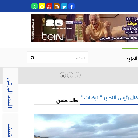
المزيد
العدد الورقى
ال رئيس التحرير " نبضات "
خالد حسن
الارشيف