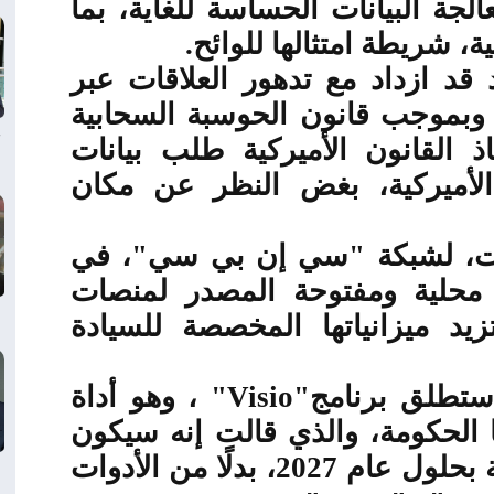
لجة البيانات الحساسة للغاية، بما
ة، شريطة امتثالها للوائح
.
 قد ازداد مع تدهور العلاقات عبر
 وبموجب قانون الحوسبة السحابية
 إنفاذ القانون الأميركية طلب بيانات
لأميركية، بغض النظر عن مكان
الت، لشبكة "سي إن بي سي"، في
 محلية ومفتوحة المصدر لمنصات
 تزيد ميزانياتها المخصصة للسيادة
 ستطلق برنامج
"Visio"
، وهو أداة
 الحكومة، والذي قالت إنه سيكون
متاحًا لجميع الخدمات الحكومية بحلول عام 2027، بدلًا من الأدوات