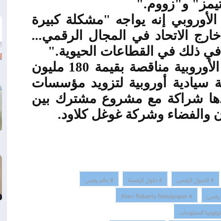
يمز" و"زووم
".
الأوروبي إنه يواجه "مشكلة كبيرة
ارج الاتحاد في المجال الرقمي...
 في ذلك في القطاعات الحيوية
".
وفي أبريل، منحت المفوضية الأوروبية مناقصة بقيمة 180 مليون
 سيادية أوروبية لتزويد مؤسسات
أحدها شراكة مع مشروع مشترك بين
 والفضاء وشركة غوغل كلاود
.
# التحول الرقمي
# حلول الرقمنة
# عالم رقمي
 رقمي
# Alam Rakamy Newspaper
نولوجيا المعلومات