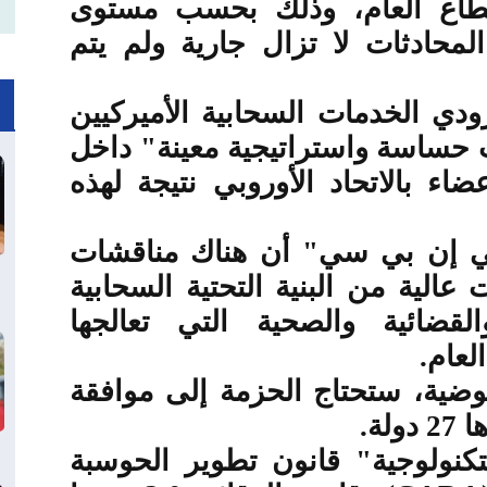
اع العام، وذلك بحسب مستوى
لمحادثات لا تزال جارية ولم يتم
دي الخدمات السحابية الأميركيين
 حساسة واستراتيجية معينة" داخل
ضاء بالاتحاد الأوروبي نتيجة لهذه
ي إن بي سي" أن هناك مناقشات
الية من البنية التحتية السحابية
والقضائية والصحية التي تعالجها
لعام
.
وضية، ستحتاج الحزمة إلى موافقة
ولة
.
كنولوجية" قانون تطوير الحوسبة