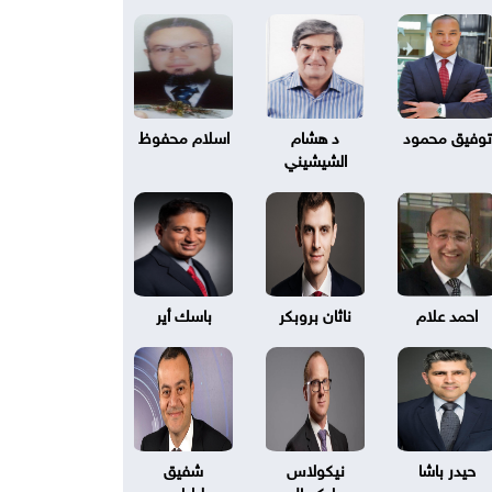
توفيق محمود
د هشام
اسلام محفوظ
الشيشيني
احمد علام
ناثان بروبكر
باسك أير
حيدر باشا
نيكولاس
شفيق
بليكسال
طرابلسي