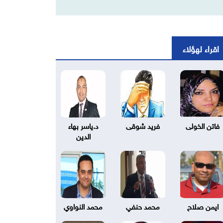
اقراء لهؤلاء
فاتن الخولى
فريد شوقى
د.ياسر بهاء
الدين
ايمن صلاح
محمد حنفي
محمد النواوي