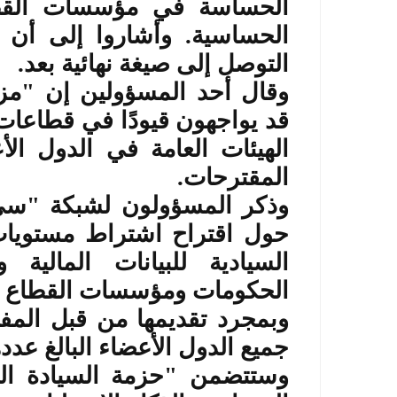
الحساسة في مؤسسات القط
الحساسية. وأشاروا إلى أن ا
التوصل إلى صيغة نهائية بعد
.
وقال أحد المسؤولين إن "مزو
قد يواجهون قيودًا في قطاعات
الهيئات العامة في الدول الأع
المقترحات
.
وذكر المسؤولون لشبكة "س
حول اقتراح اشتراط مستويات ع
السيادية للبيانات المالية 
الحكومات ومؤسسات القطاع ا
وبمجرد تقديمها من قبل المف
جميع الدول الأعضاء البالغ عددها 27 د
وستتضمن "حزمة السيادة الت