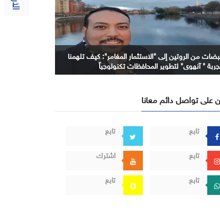
بضات من الروتين إلى "الاستثمار المغامر": كيف تلهمنا
جربة " آنهوي" لتطوير المحافظات تكنولوجياً
 على تواصل دائم معانا
تابع
تابع
تابع
اشترك
تابع
تابع