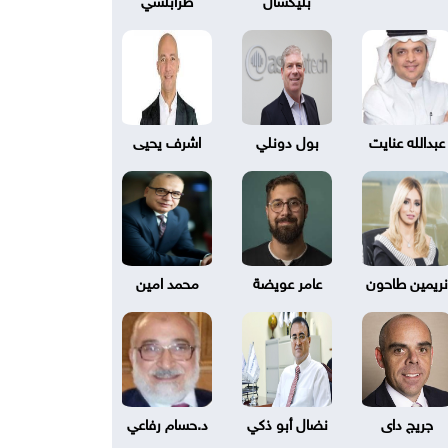
عبدالله عنايت
بول دونلي
اشرف يحيى
نريمين طاحون
عامر عويضة
محمد امين
جريج داى
نضال أبو ذكي
د.حسام رفاعي