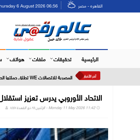
القاهره - مصر
Thursday 6 August 2026 06:56 - الخميس ٢٢ صفر ٤٨
الرئيسية
تحقيقات
ملفات
هواتف
س
أخر الأخبار
المصرية للاتصالات WE تطلق حملتها الصيفية بعروض حصرية وجوائز نقدية تصل إلى مليوني جنيه
الاتحاد الأوروبي يدرس تعزيز استقلال
Monday 11 May 2026 11:42 - الإثنين ٢٥ ذو القعدة ١٤٤٧