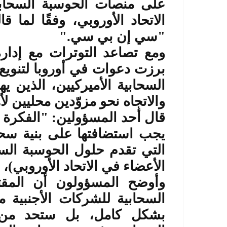
على منصات الحوسبة السحاب
الاتحاد الأوروبي، وفقًا لما
"سي إن بي سي
".
ومع تصاعد التوترات مع إدارة
برزت دعوات في أوروبا لتنويع ا
السحابية الأميركيين، الذين يه
والاتجاه نحو مزوّدين محليين ل
قال أحد المسؤولين: "الفكرة 
يجب استضافتها على بنية سحاب
التي تقدم حلول الحوسبة السح
الأعضاء في الاتحاد الأوروبي)، ب
وأوضح المسؤولون أن المق
السحابية للشركات الأجنبية 
بشكل كامل، بل ستحد من ا