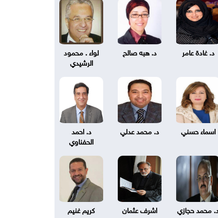
د. غادة عامر
د. هبه صالح
لواء . محمود
الرشيدي
اسماء حسني
د. محمد عدلي
د. احمد
الحفناوي
. محمد حجازي
اشرف عثمان
كريم غنيم