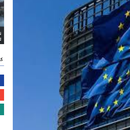
ن
ت
كن