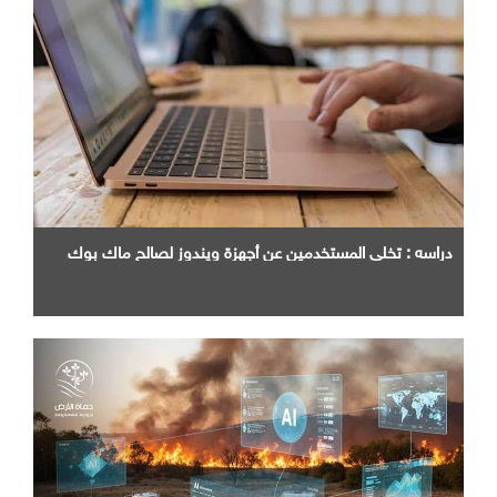
دراسه : تخلي المستخدمين عن أجهزة ويندوز لصالح ماك بوك