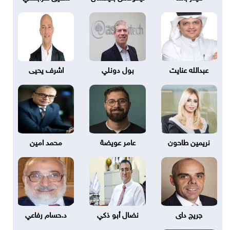
عبدالله عنايت
بول دونلي
اشرف يحيى
نريمين طاحون
عامر عويضة
محمد امين
جريج داى
نضال أبو ذكي
د.حسام رفاعي