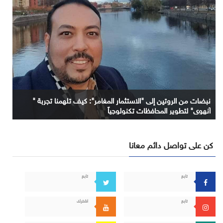
نبضات من الروتين إلى "الاستثمار المغامر": كيف تلهمنا تجربة "
آنهوي" لتطوير المحافظات تكنولوجياً
كن على تواصل دائم معانا
تابع
تابع
تابع
اشترك