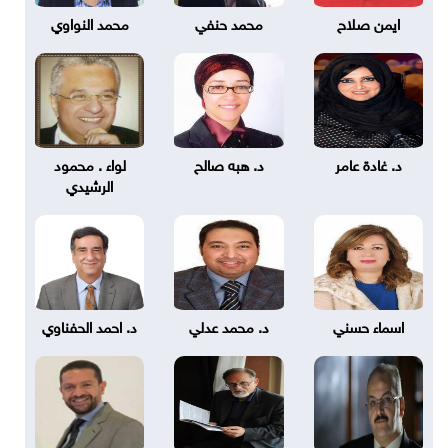
ايمن صلاح
محمد حنفي
محمد النواوي
د. غادة عامر
د. هبه صالح
لواء . محمود
الرشيدي
اسماء حسني
د. محمد عدلي
د. احمد الحفناوي