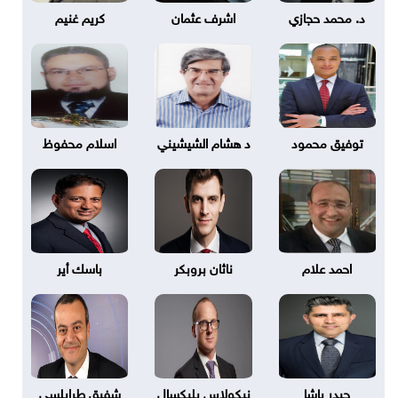
د. محمد حجازي
اشرف عثمان
كريم غنيم
توفيق محمود
د هشام الشيشيني
اسلام محفوظ
احمد علام
ناثان بروبكر
باسك أير
حيدر باشا
نيكولاس بليكسال
شفيق طرابلسي