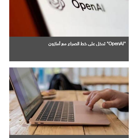
"OpenAI" تدخل علي خط الصراع مع أمازون