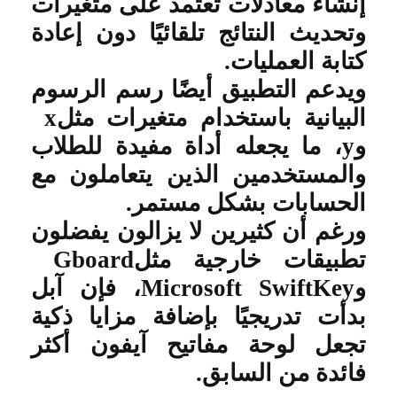
إنشاء معادلات تعتمد على متغيرات
وتحديث النتائج تلقائيًا دون إعادة
كتابة العمليات
.
ويدعم التطبيق أيضًا رسم الرسوم
البيانية باستخدام متغيرات مثل
x
و
y
، ما يجعله أداة مفيدة للطلاب
والمستخدمين الذين يتعاملون مع
الحسابات بشكل مستمر
.
ورغم أن كثيرين لا يزالون يفضلون
تطبيقات خارجية مثل
Gboard
و
Microsoft SwiftKey
، فإن آبل
بدأت تدريجيًا بإضافة مزايا ذكية
تجعل لوحة مفاتيح آيفون أكثر
فائدة من السابق
.