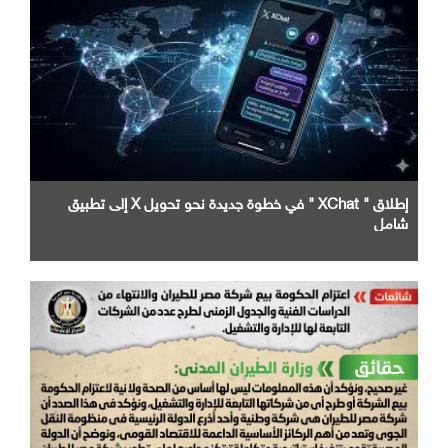
إطلاق " XChat " في خطوة جديدة نحو تحويل X إلى تطبيق
شامل