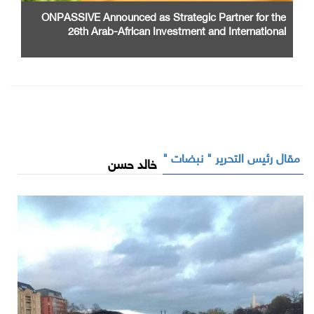
ONPASSIVE Announced as Strategic Partner for the
26th Arab-African Investment and International
Cooperation Exhibition and Conference
مقال رئيس التحرير " نبضات "
خالد حسن