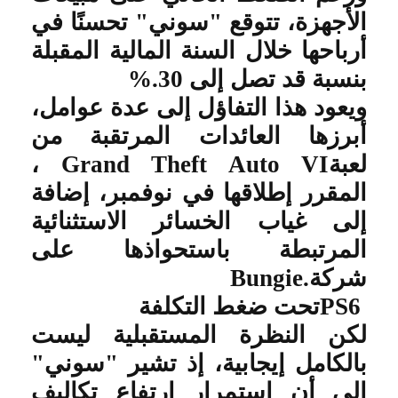
الأجهزة، تتوقع "سوني" تحسنًا في
أرباحها خلال السنة المالية المقبلة
بنسبة قد تصل إلى 30
%.
ويعود هذا التفاؤل إلى عدة عوامل،
أبرزها العائدات المرتقبة من
لعبة
Grand Theft Auto VI
،
المقرر إطلاقها في نوفمبر، إضافة
إلى غياب الخسائر الاستثنائية
المرتبطة باستحواذها على
شركة
Bungie.
PS6
تحت ضغط التكلفة
لكن النظرة المستقبلية ليست
بالكامل إيجابية، إذ تشير "سوني"
إلى أن استمرار ارتفاع تكاليف