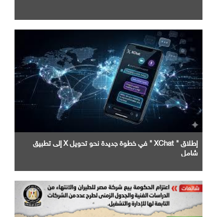
إطلاق " XChat " في خطوة جديدة نحو تحويل X إلى تطبيق
شامل