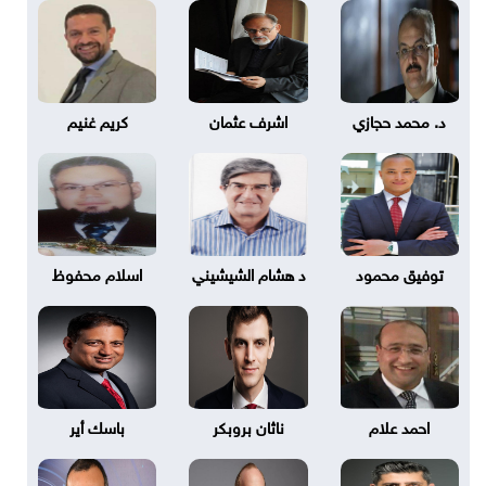
د. محمد حجازي
اشرف عثمان
كريم غنيم
توفيق محمود
د هشام الشيشيني
اسلام محفوظ
احمد علام
ناثان بروبكر
باسك أير