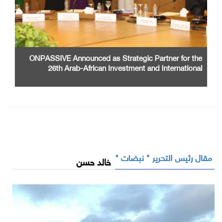
ONPASSIVE Announced as Strategic Partner for the
26th Arab-African Investment and International
Cooperation Exhibition and Conference
مقال رئيس التحرير " نبضات "
خالد حسن