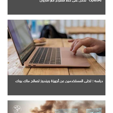
دراسه : تخلي المستخدمين عن أجهزة ويندوز لصالح ماك بوك