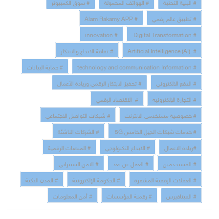
# البنية التحتية
# الهواتف المحمولة
# سوق الكمبيوتر
# تطبيق عالم رقمي
# Alam Rakamy APP
# innovation
# Digital Transformation
# Artificial Intelligence (AI)
# ثقافة الابداع والابتكار
# technology and communication Information
# حماية البيانات
# الدفع الالكتروني
# تحفيز الابتكار الرقمي وريادة الأعمال
# التجارة الإلكترونية
# الاقتصاد الرقمي
# خصوصية مستخدمى الانترنت
# شبكات التواصل الاجتماعي
# خدمات شبكات الجيل الخامس 5G
# الشركات الناشئة
#ريادة الاعمال
# الابداع التكنولوجي
# المنصات الرقمية
# المستخدمين
# العمل عن بعد
# الامن السبيراني
# العملات الرقمية المشفرة
# الحكومة الإلكترونية
# المدن الذكية
# الميتافيرس
# رقمنة المؤسسات
# أمن المعلومات