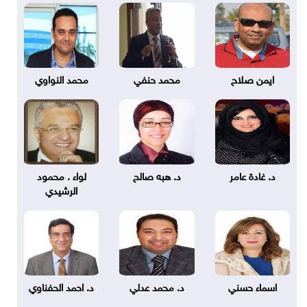
ايمن صلاح
محمد حنفي
محمد النواوي
د. غادة عامر
د. هبه صالح
لواء . محمود
الرشيدي
اسماء حسني
د. محمد عدلي
د. احمد الحفناوي