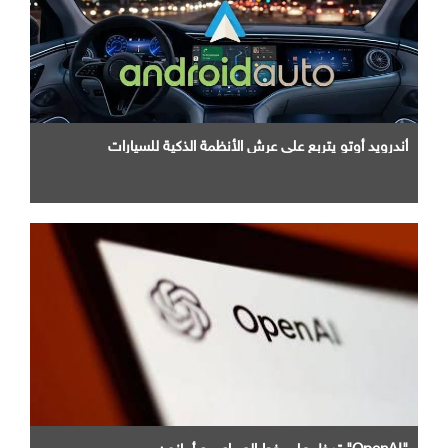
أندرويد أوتو يتربع علي عرش الأنظمة الذكية للسيارات
"OpenAI" تدخل علي خط الصراع مع أمازون