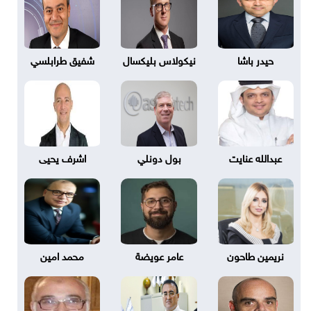
حيدر باشا
نيكولاس بليكسال
شفيق طرابلسي
عبدالله عنايت
بول دونلي
اشرف يحيى
نريمين طاحون
عامر عويضة
محمد امين