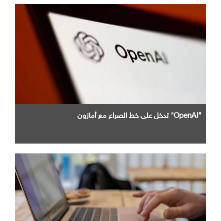
"OpenAI" تدخل علي خط الصراع مع أمازون