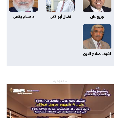
جريج داى
نضال أبو ذكي
د.حسام رفاعي
اشرف صلاح الدين
مساحة إعلانية