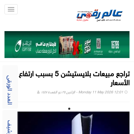
Toggle
gation
تراجع مبيعات بلايستيشن 5 بسبب ارتفاع
الأسعار
العدد الورقى
Monday 11 May 2026 12:01 - الإثنين ٢٥ ذو القعدة ١٤٤٧
الارشيف