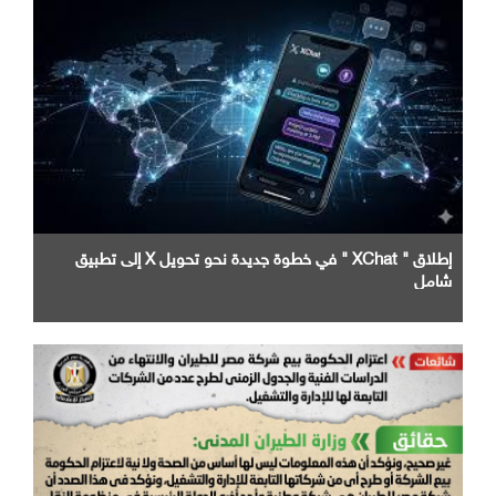
إطلاق " XChat " في خطوة جديدة نحو تحويل X إلى تطبيق
شامل