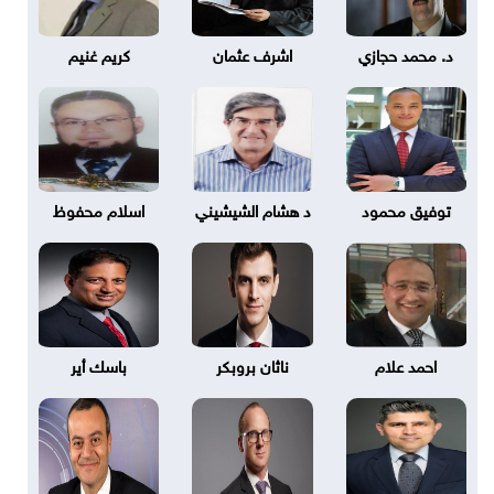
د. محمد حجازي
اشرف عثمان
كريم غنيم
توفيق محمود
د هشام الشيشيني
اسلام محفوظ
احمد علام
ناثان بروبكر
باسك أير