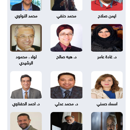
ايمن صلاح
محمد حنفي
محمد النواوي
د. غادة عامر
د. هبه صالح
لواء . محمود
الرشيدي
اسماء حسني
د. محمد عدلي
د. احمد الحفناوي