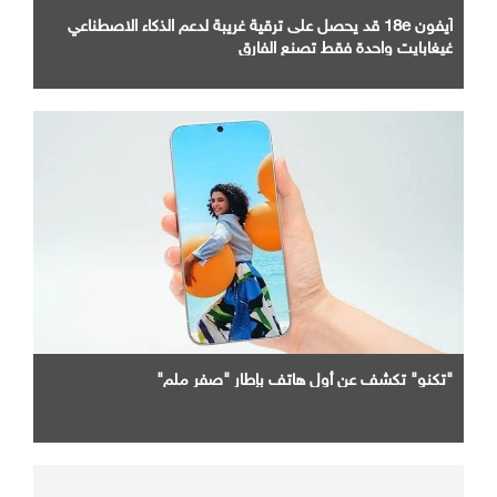
آيفون 18e قد يحصل على ترقية غريبة لدعم الذكاء الاصطناعي
غيغابايت واحدة فقط تصنع الفارق
"تكنو" تكشف عن أول هاتف بإطار "صفر ملم"