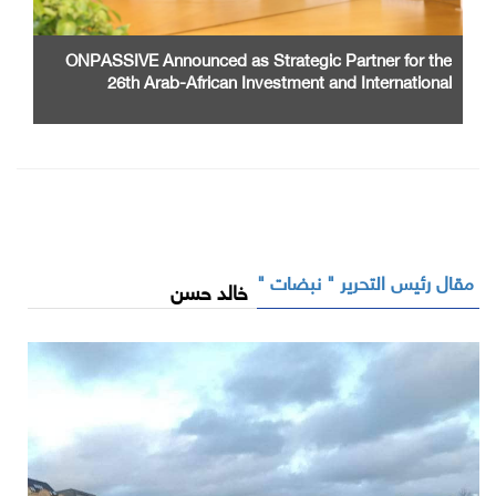
ONPASSIVE Announced as Strategic Partner for the
26th Arab-African Investment and International
Cooperation Exhibition and Conference
مقال رئيس التحرير " نبضات "
خالد حسن