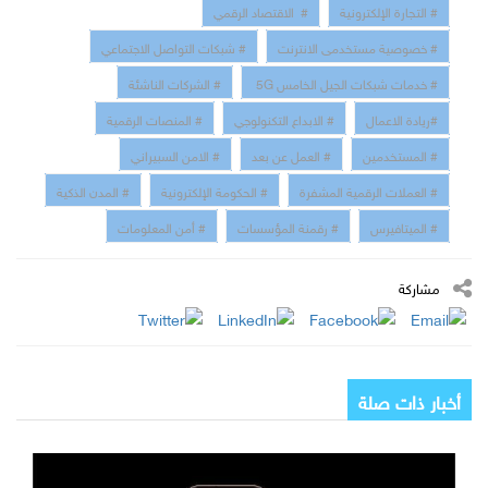
# التجارة الإلكترونية
# الاقتصاد الرقمي
# خصوصية مستخدمى الانترنت
# شبكات التواصل الاجتماعي
# خدمات شبكات الجيل الخامس 5G
# الشركات الناشئة
#ريادة الاعمال
# الابداع التكنولوجي
# المنصات الرقمية
# المستخدمين
# العمل عن بعد
# الامن السبيراني
# العملات الرقمية المشفرة
# الحكومة الإلكترونية
# المدن الذكية
# الميتافيرس
# رقمنة المؤسسات
# أمن المعلومات
مشاركة
أخبار ذات صلة