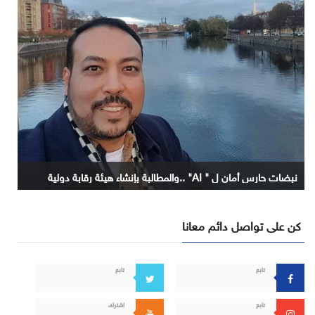
نبضات حارس أمان ل " AI" ..والمطالبة بإنشاء هيئة رقابة دولية
كن على تواصل دائم معانا
تابع
تابع
تابع
اشترك