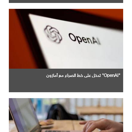
"OpenAI" تدخل علي خط الصراع مع أمازون