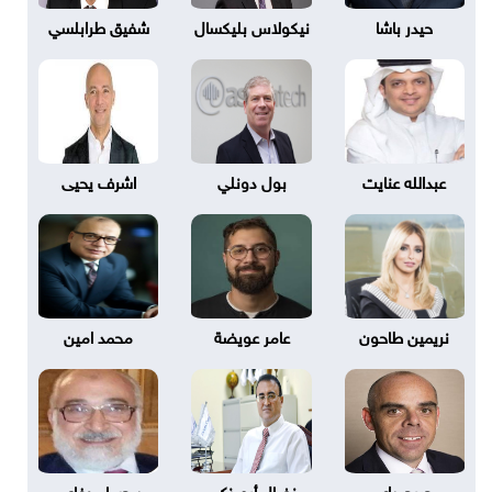
حيدر باشا
نيكولاس بليكسال
شفيق طرابلسي
عبدالله عنايت
بول دونلي
اشرف يحيى
نريمين طاحون
عامر عويضة
محمد امين
جريج داى
نضال أبو ذكي
د.حسام رفاعي