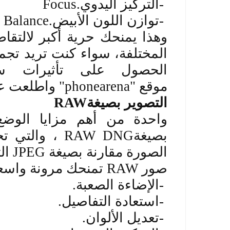
-
التركيز اليدوي
Focus.
-
توازن اللون الأبيض
 Balance.
وهذا يمنحك حرية أكبر لالتق
المختلفة، سواء كنت تريد تجمي
الحصول على تأثيرات سي
موقع
"phonearena"
واطلعت علي
التصوير بصيغة
RAW
واحدة من أهم مزايا الوضع 
بصيغة
RAW DNG
، والتي تح
الصورة مقارنة بصيغة
JPEG
ال
صور
RAW
تمنحك مرونة واسعة 
-
الإضاءة الصعبة
.
-
استعادة التفاصيل
.
-
تعديل الألوان
.