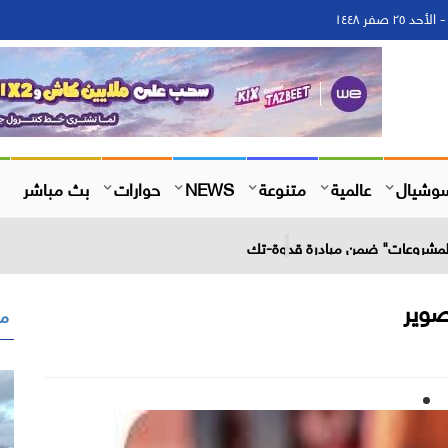
وشيال
عالمية
متنوعة
NEWS
حوارات
بث مباشر
 المشروعات" ضمن مبادرة قدوة-تك
صوير
مق