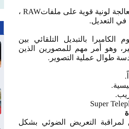
الجة لونية قوية على ملفات
RAW
،
في التعديل
.
 الكاميرا بالتبديل التلقائي بين
غير، وهو أمر مهم للمصورين الذين
سة طوال عملية التصوير
.
.
يسية
.
ريب
.
Super Telep
ة
ن لمراقبة التعريض الضوئي بشكل