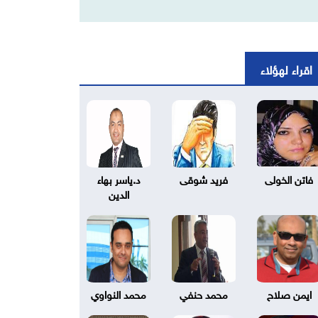
اقراء لهؤلاء
فاتن الخولى
فريد شوقى
د.ياسر بهاء
الدين
ايمن صلاح
محمد حنفي
محمد النواوي