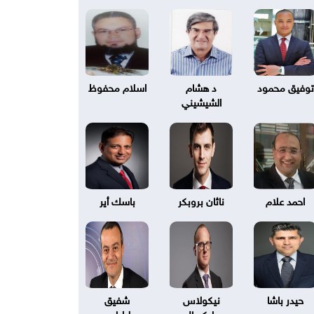
توفيق محمود
د هشام
اسلام محفوظ
الشيشيني
احمد علام
ناثان بروبكر
باسك أير
حيدر باشا
نيكولاس
شفيق
بليكسال
طرابلسي