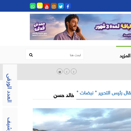
المزيد
العدد الورقى
ال رئيس التحرير " نبضات "
خالد حسن
الارشيف