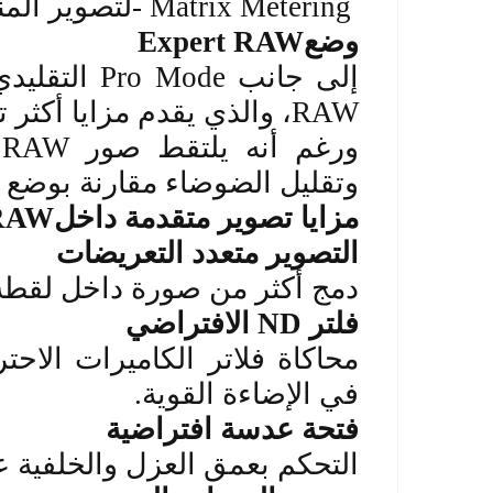
- Matrix Metering
لتصوير المن
وضع
Expert RAW
إلى جانب
Pro Mode
التقليد
RAW
، والذي يقدم مزايا أكثر 
ورغم أنه يلتقط صور
RAW
وتقليل الضوضاء مقارنة بوضع
مزايا تصوير متقدمة داخل
 RAW
التصوير متعدد التعريضات
دمج أكثر من صورة داخل لقطة 
فلتر
ND
الافتراضي
محاكاة فلاتر الكاميرات الاح
في الإضاءة القوية
.
فتحة عدسة افتراضية
التحكم بعمق العزل والخلفية عب