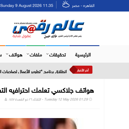
القاهره - مصر
Sunday 9 August 2026 11:35 - الأحد ٢٥ صفر ١٤٤٨
الرئيسية
تحقيقات
ملفات
هواتف
س
أخر الأخبار
انطلاق برنامج "تطوير الأعمال لصاحبات
هواتف جلاكسي تعلمك احترافيه الت
Tuesday 12 May 2026 01:29 - الثلاثاء ٢٦ ذو القعدة ١٤٤٧