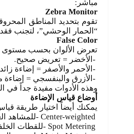
مباشر
:
Zebra Monitor
تقوم بتحديد المناطق المحرو
“الحمار الوحشي”، لتجنب فقدا
False Color
تعرض الألوان بحسب مستوى ا
-
الأخضر = تعريض صحيح
.
-
الأحمر والأصفر = إضاءة زائد
-
الأزرق والبنفسجي = إضاءة 
وهذه الأدوات مفيدة جداً في ال
أوضاع قياس الإضاءة
يمكنك أيضاً اختيار طريقة قيا
- Center-weighted
للمشاهد الع
- Spot Metering
للقطات الخلفي