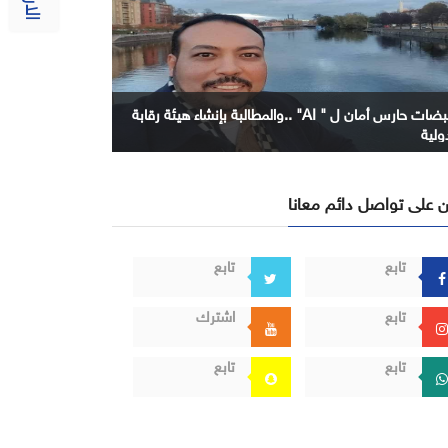
نبضات حارس أمان ل " AI" ..والمطالبة بإنشاء هيئة رقابة
ولية
 على تواصل دائم معانا
تابع
تابع
تابع
اشترك
تابع
تابع