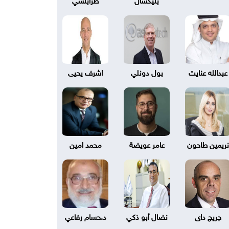
عبدالله عنايت
بول دونلي
اشرف يحيى
نريمين طاحون
عامر عويضة
محمد امين
جريج داى
نضال أبو ذكي
د.حسام رفاعي