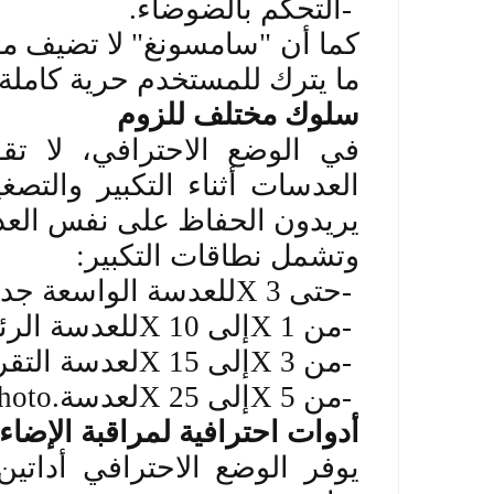
-
التحكم بالضوضاء
.
كما أن "سامسونغ" لا تضيف مع
ما يترك للمستخدم حرية كاملة 
سلوك مختلف للزوم
في الوضع الاحترافي، لا تقوم
العدسات أثناء التكبير والتص
يريدون الحفاظ على نفس العد
وتشمل نطاقات التكبير
:
-
حتى 3
X
للعدسة الواسعة جداً
-
من 1
X
إلى 10
X
للعدسة الرئ
-
من 3
X
إلى 15
X
لعدسة التق
-
من 5
X
إلى 25
X
لعدسة
hoto.
أدوات احترافية لمراقبة الإضاء
يوفر الوضع الاحترافي أداتي