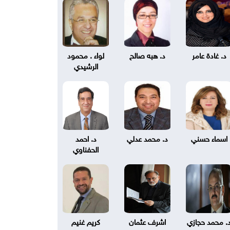
د. غادة عامر
د. هبه صالح
لواء . محمود
الرشيدي
اسماء حسني
د. محمد عدلي
د. احمد
الحفناوي
. محمد حجازي
اشرف عثمان
كريم غنيم